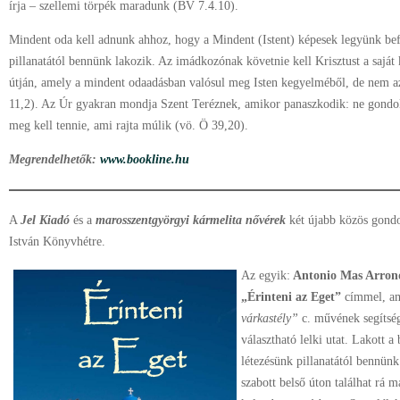
írja – szellemi törpék maradunk (BV 7.4.10).
Mindent oda kell adnunk ahhoz, hogy a Mindent (Istent) képesek legyünk bef
pillanatától bennünk lakozik. Az imádkozónak követnie kell Krisztust a saját
útján, amely a mindent odaadásban valósul meg Isten kegyelméből, de nem az
11,2). Az Úr gyakran mondja Szent Teréznek, amikor panaszkodik: ne gondolja,
meg kell tennie, ami rajta múlik (vö. Ö 39,20).
Megrendelhetők:
www.bookline.hu
A
Jel Kiadó
és a
marosszentgyörgyi kármelita nővérek
két újabb közös gondo
István Könyvhétre.
Az egyik:
Antonio Mas Arron
„Érinteni az Eget”
címmel, am
várkastély”
c. művének segítsé
választható lelki utat. Lakott 
létezésünk pillanatától bennün
szabott belső úton találhat rá m