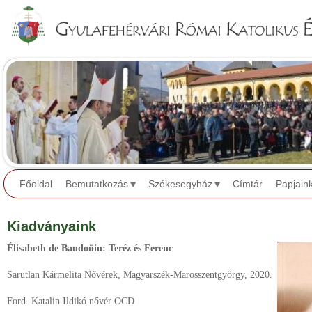
Jump to navigation
Főoldal
Bemutatkozás
Székesegyház
Címtár
Papjain
Kiadványaink
Élisabeth de Baudoüin: Teréz és Ferenc
Sarutlan Kármelita Nővérek, Magyarszék-Marosszentgyörgy, 2020.
Ford. Katalin Ildikó nővér OCD