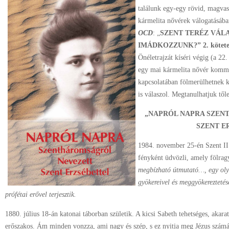
találunk egy-egy rövid, magvas 
kármelita nővérek válogatásáb
OCD
: „
SZENT TERÉZ VÁL
IMÁDKOZZUNK?” 2. kötet
Önéletrajzát kíséri végig (a 22. 
egy mai kármelita nővér komme
kapcsolatában fölmerülhetnek 
is válaszol. Megtanulhatjuk tő
„NAPRÓL NAPRA SZEN
SZENT E
1984. november 25-én Szent II.
fényként üdvözli, amely fölrag
megbízható útmutató…, egy olyan
gyökereivel és meggyökereztetés
prófétai erővel terjesztik.
1880. július 18-án katonai táborban születik. A kicsi Sabeth tehetséges, aka
erőszakos. Ám minden vonzza, ami nagy és szép, s ez nyitja meg Jézus számára