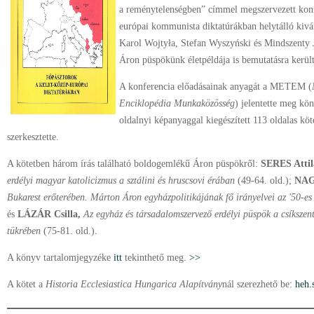
a reménytelenségben” címmel megszervezett konf
európai kommunista diktatúrákban helytálló kivál
Karol Wojtyła, Stefan Wyszyński és Mindszenty 
Áron püspökünk életpéldája is bemutatásra került
A konferencia előadásainak anyagát a METEM (
Enciklopédia Munkaközösség
) jelentette meg kö
oldalnyi képanyaggal kiegészített 113 oldalas kö
szerkesztette.
A kötetben három írás található boldogemlékű Áron püspökről:
SERES Atti
erdélyi magyar katolicizmus a sztálini és hruscsovi érában
(49-64. old.);
NAG
Bukarest erőterében. Márton Áron egyházpolitikájának fő irányelvei az '50-e
és
LÁZÁR Csilla,
Az egyház és társadalomszervező erdélyi püspök a csíks
tükrében
(75-81. old.).
A könyv tartalomjegyzéke
itt
tekinthető meg.
>>
A kötet a
Historia Ecclesiastica Hungarica Alapítvány
nál szerezhető be:
heh.