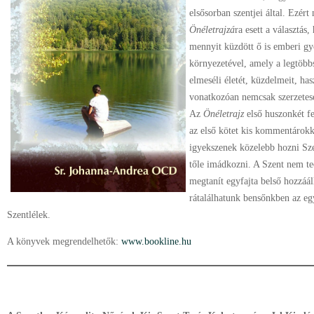
elsősorban szentjei által. Ezér
Önéletrajzá
ra esett a választás
mennyit küzdött ő is emberi gy
környezetével, amely a legtöbb
elmeséli életét, küzdelmeit, has
vonatkozóan nemcsak szerzete
Az
Önéletrajz
első huszonkét fe
az első kötet kis kommentárok
igyekszenek közelebb hozni Sze
tőle imádkozni. A Szent nem t
megtanít egyfajta belső hozzáál
rátalálhatunk bensőnkben az egy
Szentlélek.
A könyvek megrendelhetők:
www.bookline.hu