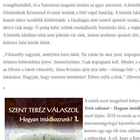
evangéliumából, és a Szerelmes megtanít minket az igazi szeretetre. A hetedik
föltámadunk Krisztussal és tanúi leszünk a föld végső határáig. A hetedik lak
hanem ekkor kezdődik küldetésünk: a fáradságot nem ismerő apostoli munka
ahová csak megy. Ő pedig küld, velünk munkálkodik Szentlelke által, s véghe
A hetedik lakásban tehát nem pihenés vár ránk, hanem tevékeny apostoli élet,
kolostor falai között élünk.
„Várkastély vagyunk, amelyben Isten lakik. Ha valaki be akar jutni, kopogtass
előzetes feltételekhez kötve. Semmilyenhez. Csak kopogtatni kell. Mindez a 
az Olvasó a lakott várkastély. Jézus Krisztus ajtót nyit neki – önmaga felé –,
lakásokon. Hagyjuk, hogy vezessen bennünket! Ebben rejlik a titok.” (Beveze
*
A másik most megjelenő köny
Teréz válaszol – Hogyan imád
ezzel útjára. 2018 tavaszán az 
marosszentgyörgyi kármelita nő
hetente egy-egy fél órás rádió
a műsorokat. A cél, hogy a Kár