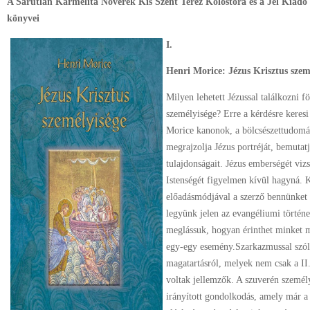
A Sarutlan Kármelita Nővérek Kis Szent Teréz Kolostora és a Jel Kiadó
könyvei
I.
Henri Morice: Jézus Krisztus szem
Milyen lehetett Jézussal találkozni f
személyisége? Erre a kérdésre keresi
Morice kanonok, a bölcsészettudomá
megrajzolja Jézus portréját, bemutatj
tulajdonságait. Jézus emberségét viz
Istenségét figyelmen kívül hagyná. K
előadásmódjával a szerző bennünket
legyünk jelen az evangéliumi történ
meglássuk, hogyan érinthet minket mo
egy-egy esemény.Szarkazmussal szól
magatartásról, melyek nem csak a II.
voltak jellemzők. A szuverén személy
irányított gondolkodás, amely már a