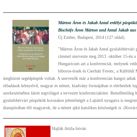
Márton Áron és Jakab Antal erdélyi püspökö
Bischöfe Áron Márton und Antal Jakab aus
Új Ember, Budapest, 2014 (127 oldal).
"Márton Áron és Jakab Antal gyulafehérvári
címmel szervezte meg 2013. október 15-én a 
Hungaricum azt a konferenciát, melynek véd
bíboros-érsek és Cserháti Ferenc, a Külföldi 
megbízott segédpüspök voltak. A szervezők már a konferencián hangot adtak 
előadások kétnyelvű, magyar és német, kiadvány formájában is elérhetőek l
szerkesztésében látott napvilágot a tervezett konferenciakötet. Remélhetőleg 
gyulafehérvári püspökök korszakos jelentőségét a Lajtától nyugatra is megis
diaszpórában élő magyarok, de a német ajkú katolikus közösségek is. (Kovác
Hajlák Attila-István: