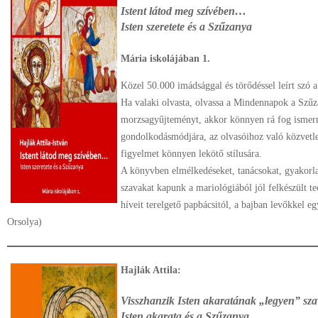
Istent látod meg szívében…
Isten szeretete és a Szűzanya
Mária iskolájában 1.
Közel 50.000 imádsággal és törődéssel leírt szó a 
Ha valaki olvasta, olvassa a Mindennapok a Szűz
morzsagyűjteményt, akkor könnyen rá fog ismerni
gondolkodásmódjára, az olvasóihoz való közvetlen
figyelmet könnyen lekötő stílusára.
A könyvben elmélkedéseket, tanácsokat, gyakorl
szavakat kapunk a mariológiából jól felkészült 
híveit terelgető papbácsitól, a bajban levőkkel e
Orsolya)
Hajlák Attila:
Visszhanzik Isten akaratának „legyen” sz
Isten akarata és a Szűzanya