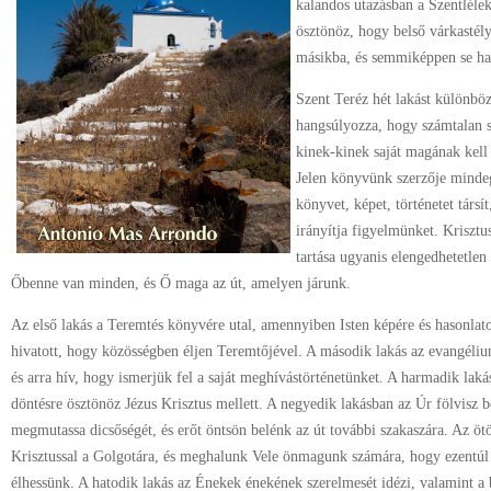
kalandos utazásban a Szentlélek 
ösztönöz, hogy belső várkastél
másikba, és semmiképpen se hag
Szent Teréz hét lakást különbö
hangsúlyozza, hogy számtalan 
kinek-kinek saját magának kell
Jelen könyvünk szerzője mindeg
könyvet, képet, történetet társí
irányítja figyelmünket. Krisztu
tartása ugyanis elengedhetetlen
Őbenne van minden, és Ő maga az út, amelyen járunk.
Az első lakás a Teremtés könyvére utal, amennyiben Isten képére és hasonlato
hivatott, hogy közösségben éljen Teremtőjével. A második lakás az evangélium
és arra hív, hogy ismerjük fel a saját meghívástörténetünket. A harmadik lakás
döntésre ösztönöz Jézus Krisztus mellett. A negyedik lakásban az Úr fölvisz
megmutassa dicsőségét, és erőt öntsön belénk az út további szakaszára. Az ö
Krisztussal a Golgotára, és meghalunk Vele önmagunk számára, hogy ezentúl
élhessünk. A hatodik lakás az Énekek énekének szerelmesét idézi, valamint a