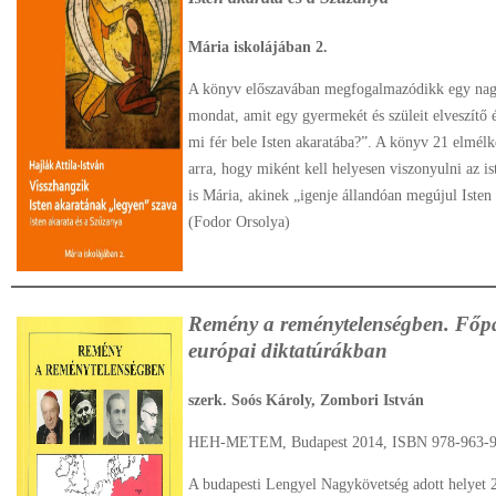
Mária iskolájában 2.
A könyv előszavában megfogalmazódikk egy nagy
mondat, amit egy gyermekét és szüleit elveszítő 
mi fér bele Isten akaratába?”. A könyv 21 elmélk
arra, hogy miként kell helyesen viszonyulni az i
is Mária, akinek „igenje állandóan megújul Isten
(Fodor Orsolya)
Remény a reménytelenségben. Főpás
európai diktatúrákban
szerk. Soós Károly, Zombori István
HEH-METEM, Budapest 2014, ISBN 978-963-9
A budapesti Lengyel Nagykövetség adott helyet