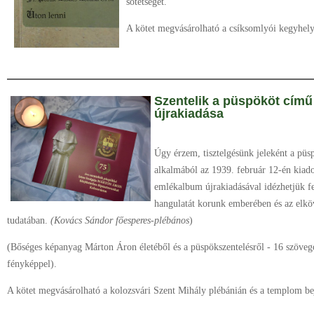
sötétséget.
A kötet megvásárolható a csíksomlyói kegyhely
Szentelik a püspököt cím
újrakiadása
Úgy érzem, tisztelgésünk jeleként a püs
alkalmából az 1939. február 12-én kiad
emlékalbum újrakiadásával idézhetjük f
hangulatát korunk emberében és az elk
tudatában.
(Kovács Sándor főesperes-plébános
)
(Bőséges képanyag Márton Áron életéből és a püspökszentelésről - 16 szöveg
fényképpel).
A kötet megvásárolható a kolozsvári Szent Mihály plébánián és a templom bej