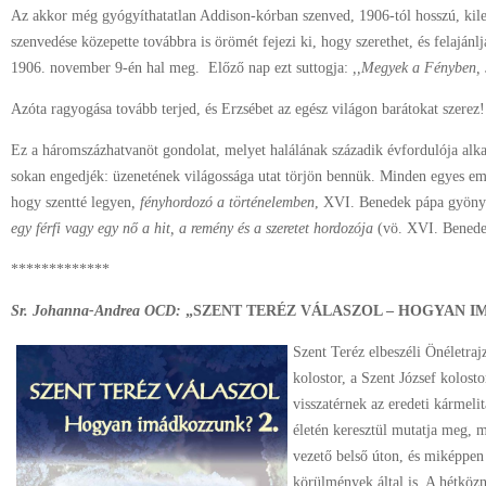
Az akkor még gyógyíthatatlan Addison-kórban szenved, 1906-tól hosszú, kil
szenvedése közepette továbbra is örömét fejezi ki, hogy szerethet, és felaján
1906. november 9-én hal meg. Előző nap ezt suttogja:
,,Megyek a Fényben, S
Azóta ragyogása tovább terjed, és Erzsébet az egész világon barátokat szerez!
Ez a háromszázhatvanöt gondolat, melyet halálának századik évfordulója alka
sokan engedjék: üzenetének világossága utat törjön bennük. Minden egyes emb
hogy szentté legyen
, fényhordozó a történelemben
, XVI. Benedek pápa gyönyö
egy férfi vagy egy nő a hit, a remény és a szeretet hordozója
(vö. XVI. Bene
*************
Sr. Johanna-Andrea OCD:
„SZENT TERÉZ VÁLASZOL – HOGYAN I
Szent Teréz elbeszéli Önéletrajz
kolostor, a Szent József kolosto
visszatérnek az eredeti kármeli
életén keresztül mutatja meg, m
vezető belső úton, és miképpen
körülmények által is. A hétközn