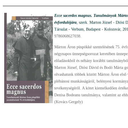
Ecce sacerdos magnus. Tanulmányok Márton
évfordulójára
, szerk. Marton József - Diósi 
Társulat - Verbum, Budapest - Kolozsvár, 201
9786068627038.
Márton Áron püspökké szentelésének 75. évfo
négynapos ünnepségsorozat keretében ünnepel
előadásokból és néhány korábbi tanulmányból 
Marton József, Diósi Dávid és Bodó Márta 
olvashatunk többek között Márton Áron első v
plébánosi munkásságáról, belényesi kormányz
tevékenységéről. A kötet kiemelkedően értéke
Denisa Bodeanu tanulmánya, valamint az ehh
(Kovács Gergely)