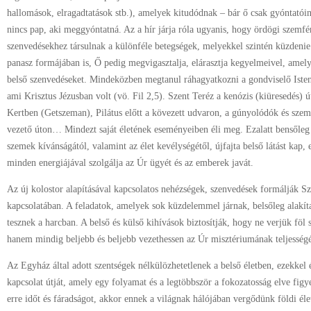
hallomások, elragadtatások stb.), amelyek kitudódnak – bár ő csak gyóntatóin
nincs pap, aki meggyóntatná. Az a hír járja róla ugyanis, hogy ördögi szemfén
szenvedésekhez társulnak a különféle betegségek, melyekkel szintén küzdenie 
panasz formájában is, Ő pedig megvigasztalja, elárasztja kegyelmeivel, amelye
belső szenvedéseket. Mindeközben megtanul ráhagyatkozni a gondviselő Istenre
ami Krisztus Jézusban volt (vö. Fil 2,5). Szent Teréz a kenózis (kiüresedés) út
Kertben (Getszeman), Pilátus előtt a kövezett udvaron, a gúnyolódók és szem
vezető úton… Mindezt saját életének eseményeiben éli meg. Ezalatt bensőleg al
szemek kívánságától, valamint az élet kevélységétől, újfajta belső látást kap, 
minden energiájával szolgálja az Úr ügyét és az emberek javát.
Az új kolostor alapításával kapcsolatos nehézségek, szenvedések formálják Sz
kapcsolatában. A feladatok, amelyek sok küzdelemmel járnak, belsőleg alakíta
tesznek a harcban. A belső és külső kihívások biztosítják, hogy ne verjük föl s
hanem mindig beljebb és beljebb vezethessen az Úr misztériumának teljesség
Az Egyház által adott szentségek nélkülözhetetlenek a belső életben, ezekkel é
kapcsolat útját, amely egy folyamat és a legtöbbször a fokozatosság elve fi
erre időt és fáradságot, akkor ennek a világnak hálójában vergődünk földi él