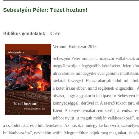
Sebestyén Péter
:
Tüzet hoztam!
Biblikus gondolatok – C év
Verbum, Kolozsvár 2013
Sebestyén Péter immár harmadszor vállalkozik ar
megválaszolja a legégetőbb kérdéseket. Jelen köte
útravalóinak mindegyike evangéliumi indíttatás
távlatait feszegeti. Ha azt akarjuk tudni, mi a b
a kötet írásai ebben mind segítenek eligazodni.
olvasó, hogy a gyakorló lelkipásztor Sebestyén P
könnyedséggel, derűvel ír. A szerző tükröt tart, 
Istent. A kényes témákat sem kerüli, a rendszere
jobbot nyújt „a maguk módján vallásosoknak”, az
a csalódottakat és a hitetleneket is. Az írások mindegyike korszerű, személye
hullámhosszára”, nevünkön szólít. Megrendülten adjuk meg magunkat, és vég