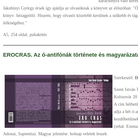
karácsonyra való keresz
Jakubinyi György érsek így ajánlja az olvasóknak a könyvet az előszóban: "
könyv: hézagpótló. Hiszem, hogy olvasói közelebb kerülnek a szűkebb és tág
lelkiségéhez."
A5, 254 oldal, puhakötés
EROCRAS. Az ó-antifónák története és magyarázat
Szerkesztő:
Di
Szent István 
Kolozsvár 20
A cím hétbetűs
adja a hét ó-
kezdőbetűinek
(tehát: Emman
Adonai, Sapientia). Magyar jelentése: holnap veletek leszek.