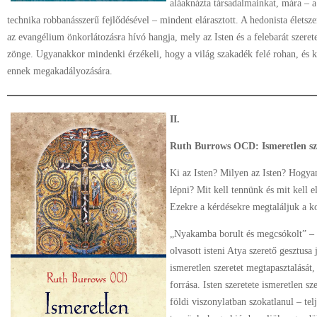
aláaknázta társadalmainkat, mára – 
technika robbanásszerű fejlődésével – mindent elárasztott. A hedonista élets
az evangélium önkorlátozásra hívó hangja, mely az Isten és a felebarát szerete
zönge. Ugyanakkor mindenki érzékeli, hogy a világ szakadék felé rohan, és k
ennek megakadályozására.
II.
Ruth Burrows OCD: Ismeretlen sz
Ki az Isten? Milyen az Isten? Hogya
lépni? Mit kell tennünk és mit kell
Ezekre a kérdésekre megtaláljuk a ko
„Nyakamba borult és megcsókolt” – 
olvasott isteni Atya szerető gesztusa
ismeretlen szeretet megtapasztalását,
forrása. Isten szeretete ismeretlen s
földi viszonylatban szokatlanul – te