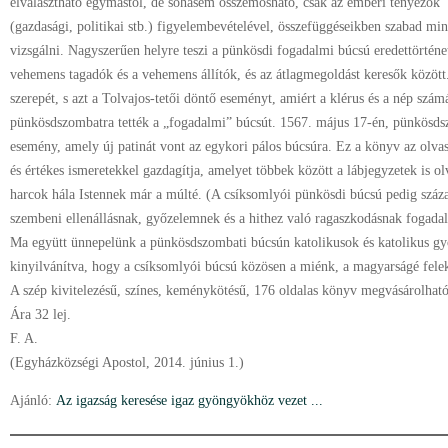
elválasztható egymástól, de sohasem összemosható, csak az emberi tényezők
(gazdasági, politikai stb.) figyelembevételével, összefüggéseikben szabad mi
vizsgálni. Nagyszerűen helyre teszi a pünkösdi fogadalmi búcsú eredettörténet
vehemens tagadók és a vehemens állítók, és az átlagmegoldást keresők között
szerepét, s azt a Tolvajos-tetői döntő eseményt, amiért a klérus és a nép szám
pünkösdszombatra tették a „fogadalmi” búcsút. 1567. május 17-én, pünkösdsz
esemény, amely új patinát vont az egykori pálos búcsúra. Ez a könyv az olva
és értékes ismeretekkel gazdagítja, amelyet többek között a lábjegyzetek is o
harcok hála Istennek már a múlté. (A csíksomlyói pünkösdi búcsú pedig száza
szembeni ellenállásnak, győzelemnek és a hithez való ragaszkodásnak fogad
Ma együtt ünnepelünk a pünkösdszombati búcsún katolikusok és katolikus gy
kinyilvánítva, hogy a csíksomlyói búcsú közösen a miénk, a magyarságé felek
A szép kivitelezésű, színes, keménykötésű, 176 oldalas könyv megvásárolható
Ára 32 lej.
F. A.
(Egyházközségi Apostol, 2014. június 1.)
Ajánló:
Az igazság keresése igaz gyöngyökhöz vezet ...