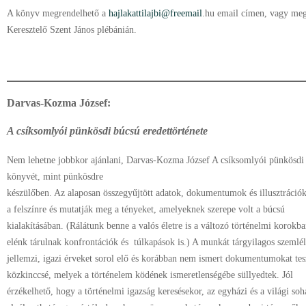
A könyv megrendelhető a
hajlakattilajbi@freemail
.h
u email címen, vagy meg
Keresztelő Szent János plébánián.
Darvas-Kozma József:
A csíksomlyói pünkösdi búcsú eredettörténete
Nem lehetne jobbkor ajánlani, Darvas-Kozma József A csíksomlyói pünkösdi 
könyvét, mint pünkösdre
készülőben. Az alaposan összegyűjtött adatok, dokumentumok és illusztrációk
a felszínre és mutatják meg a tényeket, amelyeknek szerepe volt a búcsú
kialakításában. (Rálátunk benne a valós életre is a változó történelmi korokba
elénk tárulnak konfrontációk és túlkapások is.) A munkát tárgyilagos szemlél
jellemzi, igazi érveket sorol elő és korábban nem ismert dokumentumokat tes
közkinccsé, melyek a történelem ködének ismeretlenségébe süllyedtek. Jól
érzékelhető, hogy a történelmi igazság keresésekor, az egyházi és a világi so