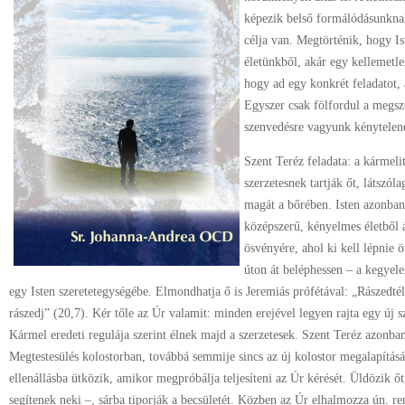
képezik belső formálódásunkna
célja van. Megtörténik, hogy I
életünkből, akár egy kellemetle
hogy ad egy konkrét feladatot,
Egyszer csak fölfordul a megsz
szenvedésre vagyunk kénytelen
Szent Teréz feladata: a kármeli
szerzetesnek tartják őt, látszól
magát a bőrében. Isten azonban
középszerű, kényelmes életből á
ösvényére, ahol ki kell lépnie
úton át beléphessen – a kegyel
egy Isten szeretetegységébe. Elmondhatja ő is Jeremiás prófétával: „Rászedt
rászedj” (20,7). Kér tőle az Úr valamit: minden erejével legyen rajta egy új s
Kármel eredeti regulája szerint élnek majd a szerzetesek. Szent Teréz azonban
Megtestesülés kolostorban, továbbá semmije sincs az új kolostor megalapítá
ellenállásba ütközik, amikor megpróbálja teljesíteni az Úr kérését. Üldözik őt
segítenek neki –, sárba tiporják a becsületét. Közben az Úr elhalmozza ún. 