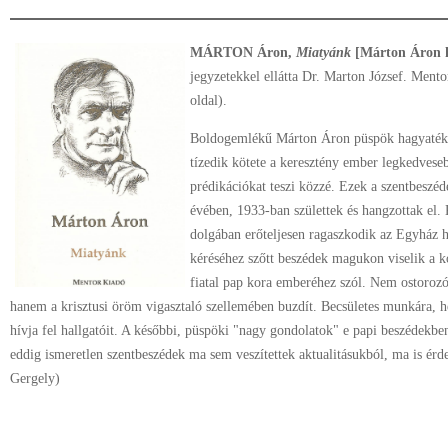
MÁRTON Áron,
Miatyánk
[Márton Áron h
jegyzetekkel ellátta Dr. Marton József. Men
oldal).
Boldogemlékű Márton Áron püspök hagyatéká
tízedik kötete a keresztény ember legkedves
prédikációkat teszi közzé. Ezek a szentbesz
évében, 1933-ban születtek és hangzottak el. 
dolgában erőteljesen ragaszkodik az Egyház h
kéréséhez szőtt beszédek magukon viselik a ko
fiatal pap kora emberéhez szól. Nem ostoro
hanem a krisztusi öröm vigasztaló szellemében buzdít. Becsületes munkára, hely
hívja fel hallgatóit. A későbbi, püspöki "nagy gondolatok" e papi beszédekben 
eddig ismeretlen szentbeszédek ma sem veszítettek aktualitásukból, ma is érd
Gergely)