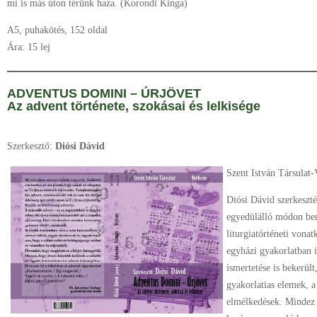
mi is más úton térünk haza. (Korondi Kinga)
A5, puhakötés, 152 oldal
Ára: 15 lej
ADVENTUS DOMINI – ÚRJÖVET
Az advent története, szokásai és lelkisége
Szerkesztő:
Diósi Dávid
Szent István Társulat
Diósi Dávid szerkeszt
egyedülálló módon bem
liturgiatörténeti vona
egyházi gyakorlatban 
ismertetése is bekerül
gyakorlatias elemek, a
elmélkedések. Mindez a