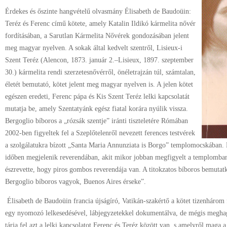
Érdekes és őszinte hangvételű olvasmány Élisabeth de Baudoüin:
Teréz és Ferenc című kötete, amely Katalin Ildikó kármelita nővér
fordításában, a Sarutlan Kármelita Nővérek gondozásában jelent
meg magyar nyelven. A sokak által kedvelt szentről, Lisieux-i
Szent Teréz (Alencon, 1873. január 2.–Lisieux, 1897. szeptember
30.) kármelita rendi szerzetesnővérről, önéletrajzán túl, számtalan,
életét bemutató, kötet jelent meg magyar nyelven is. A jelen kötet
egészen eredeti, Ferenc pápa és Kis Szent Teréz lelki kapcsolatát
mutatja be, amely Szentatyánk egész fiatal korára nyúlik vissza.
Bergoglio bíboros a „rózsák szentje” iránti tiszteletére Rómában
2002-ben figyeltek fel a Szeplőtelenről nevezett ferences testvérek
a szolgálatukra bízott „Santa Maria Annunziata is Borgo” templomocskában.
időben megjelenik reverendában, akit mikor jobban megfigyelt a templomban sz
észrevette, hogy piros gombos reverendája van. A titokzatos bíboros bemutat
Bergoglio bíboros vagyok, Buenos Aires érseke”.
Élisabeth de Baudoüin francia újságíró, Vatikán-szakértő a kötet tizenhárom 
egy nyomozó lelkesedésével, lábjegyzetekkel dokumentálva, de mégis meghag
tárja fel azt a lelki kapcsolatot Ferenc és Teréz között van, s amelyről maga