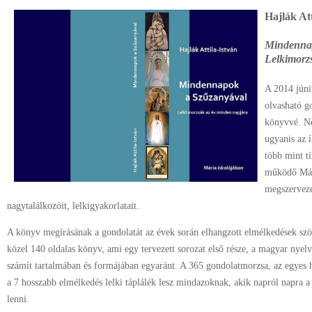
Hajlák Att
Mindenna
Lelkimorz
A 2014 júni
olvasható go
könyvvé. Ne
ugyanis az 
több mint tí
működő Mári
m
egszerveze
nagytalálkozóit, lelkigyakorlatait.
A könyv megírásának a gondolatát az évek során elhangzott elmélkedések szöv
közel 140 oldalas könyv, ami egy tervezett sorozat első része, a magyar nyel
számít tartalmában és formájában egyaránt. A 365 gondolatmorzsa, az egyes 
a 7 hosszabb elmélkedés lelki táplálék lesz mindazoknak, akik napról napra a
lenni.