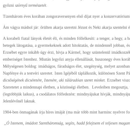
győzni
szörnyű természetét.
Tizenhárom éves korában zongoraversenyen első díjat nyer a konzervatórium
Ám vágya máshol jár: őrülten akarja szeretni Jézust és Neki akarja szentelni é
A korabeli fiatal lányok életét éli, és minden föllelkesíti: a tenger, a hegy, a 
betegek látogatása, a gyermekeknek adott hitoktatás, de mindennél jobban, é
Erzsébet egyre inkább úgy érzi, hívja a Kármel, hogy szüntelenül imádkozzé
emberiséget Istenhez. Miután legyőzi anyja ellenállását, huszonegy éves korá
Mélységesen boldog: imádságos, fáradságos élet, szegénység, melyet azonban 
Napfénye és a testvéri szeretet. Isten Igéjéből táplálkozik, különösen Szent Pá
dicsőségének dicséretére, Istenére, aki túláradóan szeret minket.
Erzsébet viszo
Szeretetet a mindennapi életben, a közösségi életben. Leveleiben megosztja, 
(legtöbbjük laikus), a csodálatos fölfedezést: mindnyájukat hívják, mindnyáj
Jelenlévőnél laknak.
1904-ben önmagának írja híres imáját (ma már több mint harminc nyelvre ford
,,Ó Istenem, imádott Szentháromság, segíts, hadd felejtsem el teljesen mag