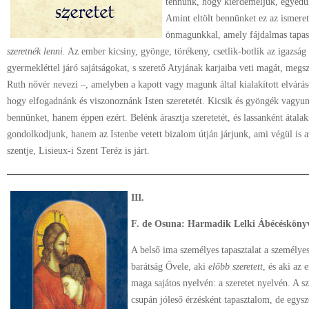
tennünk, hogy kiérdemeljük, egyedül
Amint eltölt bennünket ez az ismeret
önmagunkkal, amely fájdalmas tapas
szeretnék lenni.
Az ember kicsiny, gyönge, törékeny, csetlik-botlik az igazság 
gyermekléttel járó sajátságokat, s szerető Atyjának karjaiba veti magát, meg
Ruth nővér nevezi –, amelyben a kapott vagy magunk által kialakított elvárá
hogy elfogadnánk és viszonoznánk Isten szeretetét. Kicsik és gyöngék vagyunk
bennünket, hanem éppen ezért. Belénk árasztja szeretetét, és lassanként átala
gondolkodjunk, hanem az Istenbe vetett bizalom útján járjunk, ami végül is 
szentje, Lisieux-i Szent Teréz is járt.
III.
F. de Osuna: Harmadik Lelki Ábécésköny
A belső ima személyes tapasztalat a személyes
barátság Ővele, aki
előbb szeretett
, és aki az
maga sajátos nyelvén: a szeretet nyelvén. A 
csupán jóleső érzésként tapasztalom, de egys