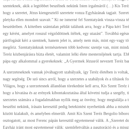
szenteknek, akik a legtöbbet beszélnek nekünk Isten irgalmáról (…) Kis Teréz
hogy a szeretet, Jézus kiengesztelő szeretete vonza Egyházának tagjait. Szere
pletyka ellen mondott szavait.” Ki ne ismerné fel Szentatyánk vissza-vissza té
beszédeiben. A kötetben számtalan példát találunk arra, hogy a Pápa kéri Ter
egy kérést, amelyet rosszul végződöttnek ítéltek, egy utazást”. Továbbá egés
pártfogását kéri a szentnek, hanem jelet is, amely nem más, mint egy-vagy tö
megőriz. Szentatyánknak természetesen több kedvenc szentje van, mint min
Teréz közbenjárásra bízta életét, valamint lelki élete mesternőjének tartja. 
pápa egy alkalommal a gyerekeknek: „A Gyermek Jézusról nevezett Teréz ba
A szerzeteseknek vannak jóváhagyott szabályaik, így Teréz életében is voltak,
nagy segítség. De szó sincs arról, hogy a szerzetes a szabályok és a tiltások
Világos, hogy a szerzetesnek állandóan törekednie kell arra, Kis Szent Teréz
hogy a hivatása és az erények kibontakoztatása által követni tudja a szegély, t
szerzetes számára a fogadalmakban nyílik meg az ösvény, hogy megtalálja a tök
beszélni nekünk, írásain keresztül pedig betekintést nyerhetünk abba a miszté
között kialakult, és amelyben elmerült. Amit Kis Szent Teréz Bergolio bíbor
osztogatott, az most Ferenc pápán keresztül egyetemessé válik. A „Szeretet d
Egyház iránt most egyetemessé válik: szemléletváltás a pasztoráció és a misszi