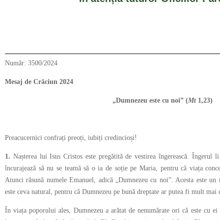
Număr: 3500/2024
Mesaj de Crăciun 2024
„Dumnezeu este cu noi” (
Mt
1,23)
Preacucernici confrați preoți, iubiți credincioși!
1.
Nașterea lui Isus Cristos este pregătită de vestirea îngerească. Îngerul îi 
încurajează să nu se teamă să o ia de soție pe Maria, pentru că viața conc
Atunci răsună numele Emanuel, adică „Dumnezeu cu noi”. Acesta este un me
este ceva natural, pentru că Dumnezeu pe bună dreptate ar putea fi mult mai 
În viața poporului ales, Dumnezeu a arătat de nenumărate ori că este cu ei 