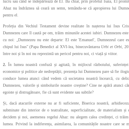
lucru sau când se îndepărtează de El. Ba chiar, prin profetul Isaia, El promi
Ahaz nu îndrăznea să ceară un semn, temându-se că apropierea lui Dumne
pentru el.
Profeția din Vechiul Testament devine realitate în nașterea lui Isus Cri
Dumnezeu care îl caută pe om, trăim minunile acestei iubiri. Dumnezeu este f
cu noi: „Dumnezeu nu este departe: El este 'Emanuel', Dumnezeul care est
chipul lui Isus” (Papa Benedict al XVI-lea, binecuvântarea
Urbi et Orbi
, 20
între noi și în noi nu reprezintă un pericol pentru noi, ci viață și viitor.
2.
În lumea noastră confuză și agitată, în mijlocul războiului, suferinței
economice și politice ale nedreptății, prezența lui Dumnezeu pare să fie ilogică
conduce lumea atunci când vedem că societatea noastră încearcă, cu delic
Dumnezeu, valorile și simbolurile noastre creștine? Cine ne apără atunci câ
egoiste și distrugătoare, fie că sunt evidente sau subtile?
Și, dacă atacurile externe nu ar fi suficiente, Biserica noastră, arhidiecez
subminate din interior de o teatralitate, superficialitate, de materialism ș
decidem și noi, asemenea regelui Ahaz: nu alegem calea credinței, ci trăim
lumea. Privind la indiferența, asimilarea, la comunitățile noastre care se m