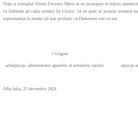
Viața și exemplul Sfintei Fecioare Maria să ne încurajeze în trăirea autentică
cu fidelitate pe calea urmării lui Cristos. Să ne ajute să primim misterul naș
experimentat în modul cel mai profund, că Dumnezeu este cu noi.
† Grigore † Ladi
arhiepiscop, administrator apostolic al armenilor catolici episcop auxi
Alba Iulia, 25 decembrie 2024