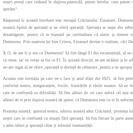
noștri preoți care cedează în slujirea pastorală, putem întreba: cum putem
sperăm?
Răspunsul la această întrebare este mesajul Crăciunului: Emanuel, Dumneze
noastră lipsită de speranță și ne oferă speranță. Speranța se naște din iubi
dezamăgește, pentru că se bazează pe certitudinea că nimic și nimeni n
Dumnezeu. Prin nașterea lui Isus Cristos, Emanuel devine o realitate, căci D
3.
O, de am fi și noi cu Dumnezeu! Să fim lângă El din recunoștință, să ne 
cu mine, iar eu vreau să fiu cu El. În această direcție ne-am străduit și în a
ne-am rugat să ne ofere „speranță și dorință de reînnoire, pentru a ne apropi
Aceasta este invitația pe care ne-o face și anul sfânt din 2025: să fim pele
confortul nostru, nesiguranțele, fricile, frustrările și rănile noastre. Să ne în
care se confruntă cu dificultăți. Să fim alături de cei care suferă cel mai
alături de ei prin slujirea noastră de ajutor, că Dumnezeu este cu ei în suferin
Prezența noastră, ajutorul nostru, iubirea noastră aduc Crăciunul, prezența
noștri care se confruntă cu situații fără speranță. Să fim fiecare în parte a
a adus iubire și speranță chiar și infernul inumanității.