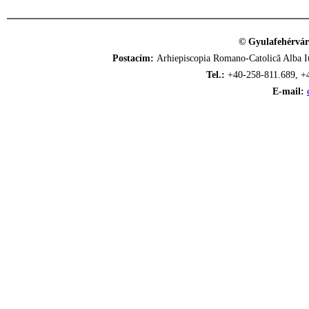
© Gyulafehérvár
Postacím:
Arhiepiscopia Romano-Catolică Alba Iu
Tel.:
+40-258-811.689, +
E-mail: