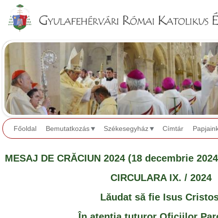
Jump to navigation
Főoldal
Bemutatkozás
Székesegyház
Címtár
Papjain
MESAJ DE CRĂCIUN 2024 (18 decembrie 2024
CIRCULARA IX. / 2024
Lăudat să fie Isus Cristos
În atenția tuturor Oficiilor Pa