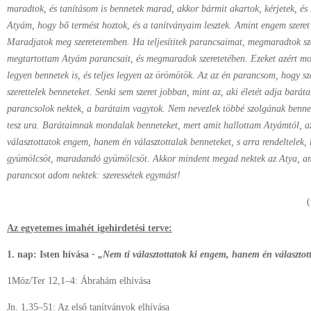
maradtok, és tanításom is bennetek marad, akkor bármit akartok, kérjetek, és
Atyám, hogy bő termést hoztok, és a tanítványaim lesztek. Amint engem szeret az
Maradjatok meg szeretetemben. Ha teljesítitek parancsaimat, megmaradtok sz
megtartottam Atyám parancsait, és megmaradok szeretetében. Ezeket azért 
legyen bennetek is, és teljes legyen az örömötök. Az az én parancsom, hogy sz
szerettelek benneteket. Senki sem szeret jobban, mint az, aki életét adja barát
parancsolok nektek, a barátaim vagytok. Nem nevezlek többé szolgának bennet
tesz ura. Barátaimnak mondalak benneteket, mert amit hallottam Atyámtól, a
választottatok engem, hanem én választottalak benneteket, s arra rendeltelek,
gyümölcsöt, maradandó gyümölcsöt. Akkor mindent megad nektek az Atya, ami
parancsot adom nektek: szeressétek egymást!
(
Az egyetemes imahét igehirdetési terve:
1. nap: Isten hívása
- „Nem ti választottatok ki engem, hanem én választotta
1Móz/Ter 12,1–4: Ábrahám elhívása
Jn. 1,35–51: Az első tanítványok elhívása