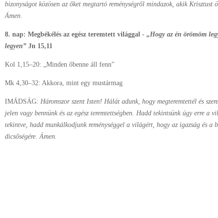
bizonyságot közösen az őket megtartó reménységről mindazok, akik Krisztust ö
Ámen.
8. nap: Megbékélés az egész teremtett világgal -
„Hogy az én örömöm legy
legyen”
Jn 15,11
Kol 1,15–20: „Minden őbenne áll fenn”
Mk 4,30–32: Akkora, mint egy mustármag
IMÁDSÁG:
Háromszor szent Isten! Hálát adunk, hogy megteremtettél és szer
jelen vagy bennünk és az egész teremtettségben. Hadd tekintsünk úgy erre a vilá
tekintve, hadd munkálkodjunk reménységgel a világért, hogy az igazság és a 
dicsőségére. Ámen.