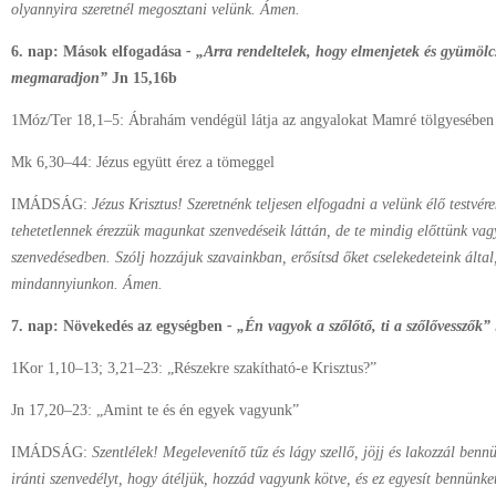
olyannyira szeretnél megosztani velünk. Ámen.
6. nap: Mások elfogadása
- „Arra rendeltelek, hogy elmenjetek és gyümölc
megmaradjon”
Jn 15,16b
1Móz/Ter 18,1–5: Ábrahám vendégül látja az angyalokat Mamré tölgyesében
Mk 6,30–44: Jézus együtt érez a tömeggel
IMÁDSÁG:
Jézus Krisztus! Szeretnénk teljesen elfogadni a velünk élő testvé
tehetetlennek érezzük magunkat szenvedéseik láttán, de te mindig előttünk vag
szenvedésedben. Szólj hozzájuk szavainkban, erősítsd őket cselekedeteink álta
mindannyiunkon. Ámen.
7. nap: Növekedés az egységben
- „Én vagyok a szőlőtő, ti a szőlővesszők”
1Kor 1,10–13; 3,21–23: „Részekre szakítható-e Krisztus?”
Jn 17,20–23: „Amint te és én egyek vagyunk”
IMÁDSÁG:
Szentlélek! Megelevenítő tűz és lágy szellő, jöjj és lakozzál be
iránti szenvedélyt, hogy átéljük, hozzád vagyunk kötve, és ez egyesít bennünk