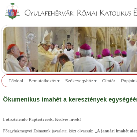
Jump to navigation
Főoldal
Bemutatkozás
Székesegyház
Címtár
Papjain
Ökumenikus imahét a keresztények egységéé
Főtisztelendő Paptestvérek, Kedves hívek!
Főegyházmegyei Zsinatunk javaslatai közt olvassuk
: „A januári imahét alat