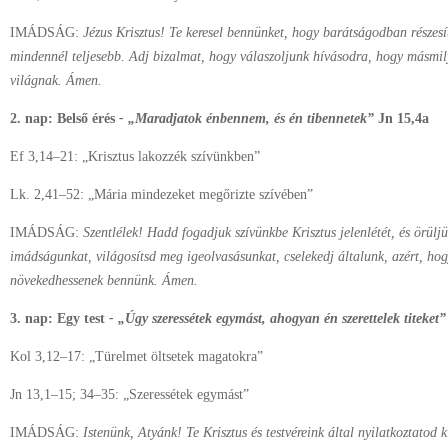
IMÁDSÁG:
Jézus Krisztus! Te keresel bennünket, hogy barátságodban részesít
mindennél teljesebb. Adj bizalmat, hogy válaszoljunk hívásodra, hogy másmil
világnak. Ámen.
2. nap: Belső érés
- „Maradjatok énbennem, és én tibennetek”
Jn 15,4a
Ef 3,14–21: „Krisztus lakozzék szívünkben”
Lk. 2,41–52: „Mária mindezeket megőrizte szívében”
IMÁDSÁG:
Szentlélek! Hadd fogadjuk szívünkbe Krisztus jelenlétét, és örüljü
imádságunkat, világosítsd meg igeolvasásunkat, cselekedj általunk, azért, ho
növekedhessenek bennünk. Ámen.
3. nap: Egy test
- „Úgy szeressétek egymást, ahogyan én szerettelek titeket”
Kol 3,12–17: „Türelmet öltsetek magatokra”
Jn 13,1–15; 34–35: „Szeressétek egymást”
IMÁDSÁG:
Istenünk, Atyánk! Te Krisztus és testvéreink által nyilatkoztatod k