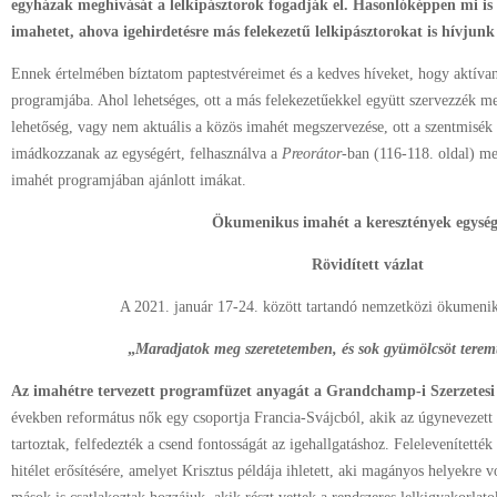
egyházak meghívását a lelkipásztorok fogadják el. Hasonlóképpen mi i
imahetet, ahova igehirdetésre más felekezetű lelkipásztorokat is hívjun
Ennek értelmében bíztatom paptestvéreimet és a kedves híveket, hogy aktíva
programjába. Ahol lehetséges, ott a más felekezetűekkel együtt szervezzék me
lehetőség, vagy nem aktuális a közös imahét megszervezése, ott a szentmisé
imádkozzanak az egységért, felhasználva a
Preorátor-
ban (116-118. oldal) m
imahét programjában ajánlott imákat.
Ökumenikus imahét a keresztények egység
Rövidített vázlat
A 2021. január 17-24. között tartandó nemzetközi ökumenik
„
Maradjatok meg szeretetemben, és sok gyümölcsöt tere
Az imahétre tervezett programfüzet anyagát a Grandchamp-i Szerzetesi 
években református nők egy csoportja Francia-Svájcból, akik az úgynevezett
tartoztak, felfedezték a csend fontosságát az igehallgatáshoz. Felelevenítették
hitélet erősítésére, amelyet Krisztus példája ihletett, aki magányos helyekre