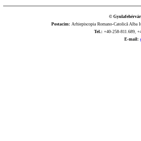
© Gyulafehérvár
Postacím:
Arhiepiscopia Romano-Catolică Alba Iu
Tel.:
+40-258-811.689, +
E-mail: