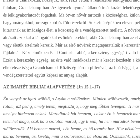
mások is csatlakoztak hozzájuk, akik részt vettek a rendszeres lelkigyakorlato
faluban, Grandchamp-ban. Az igények nyomán állandó imádkozási lehetőséget
és lelkigyakorlatozót fogadtak. Ma ötven nővér tartozik a közösséghez, kül
hagyományokból, országokból és földrészekről. Sokszínűségükben eleven pél
kitartanak az imádságos élet, a közösség és a vendégszeretet mellett. A nővér
áldásait azokkal a látogatókkal és önkéntesekkel, akik Grandchamp-ban az elv
vagy életük értelmét keresik. Már az első nővérek megtapasztalták a kereszt
fájdalmát. Küzdelmükben Paul Couturier abbé, a keresztény egységért való ima
Ezért a keresztény egység, az érte való imádkozás már a kezdet kezdetén a kö
elkötelezettség a Grandchamp-i Közösség három pillérével, az imádsággal, a k
vendégszeretettel együtt képezi az anyag alapját.
AZ IMAHÉT BIBLIAI ALAPVETÉSE (Jn 15,1–17)
Én vagyok az igazi szőlőtő, s Atyám a szőlőműves. Minden szőlővesszőt, amel
rólam, azt pedig, amely terem, megtisztítja, hogy még többet teremjen. Ti már t
amelyet hirdettem nektek. Maradjatok hát bennem, s akkor én is bennetek ma
teremhet maga, csak ha a szőlőtőn marad, úgy ti sem, ha nem maradtok benne
szőlővesszők. Aki bennem marad, s én benne, az bő termést hoz. Hisz nélküle
marad bennem, azt kivetik, mint a szőlővesszőt, ha elszárad. Összeszedik, tűzr