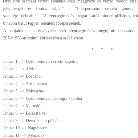
társulatok számára tartott előadásaikban meggyőző és vonzó módon kifej
jelentőségét és fontos célját." – "Főespereseim szerető gonddal 
szentségimádásait." – "A szentségimádás megtartásáról minden plébános, rekt
8 napon belül tegyen jelentést főesperesének."
A napjainkban is érvényben lévő szentségimádás megújított beosztását
2074/1998-as számú körlevelében szabályozta.
* * *
Január 1. –> Gyulafehérvári érseki kápolna
Január 2. –> Alvinc
Január 3. –> Borbánd
Január 4. –> Abrudbánya
Január 5. –> Szászsebes
Január 6. –> Gyulafehérvár: teológia kápolna
Január 7. –> Marosfő
Január 8. –> Balázsfalva
Január 9. –> Déva: telepi plébánia
Január 10. –> Nagybacon
Január 11. –> Nyárádtő