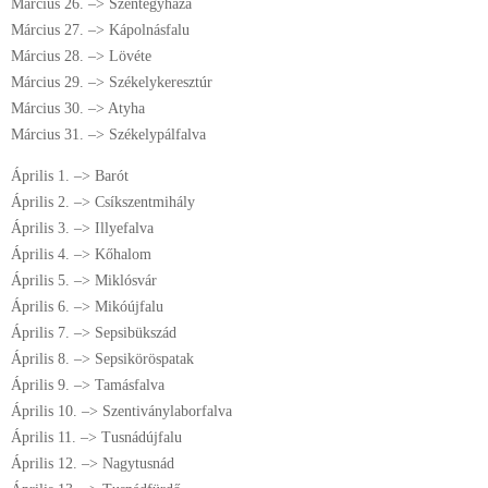
Március 26. –> Szentegyháza
Március 27. –> Kápolnásfalu
Március 28. –> Lövéte
Március 29. –> Székelykeresztúr
Március 30. –> Atyha
Március 31. –> Székelypálfalva
Április 1. –> Barót
Április 2. –> Csíkszentmihály
Április 3. –> Illyefalva
Április 4. –> Kőhalom
Április 5. –> Miklósvár
Április 6. –> Mikóújfalu
Április 7. –> Sepsibükszád
Április 8. –> Sepsiköröspatak
Április 9. –> Tamásfalva
Április 10. –> Szentiványlaborfalva
Április 11. –> Tusnádújfalu
Április 12. –> Nagytusnád