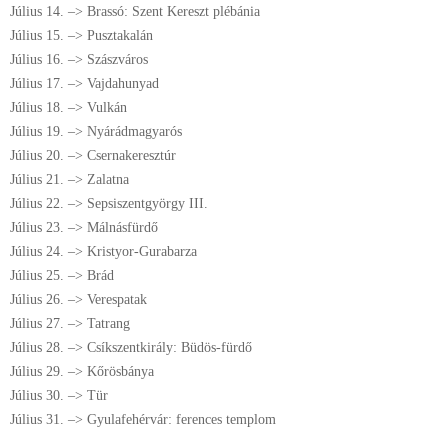
Július 14. –> Brassó: Szent Kereszt plébánia
Július 15. –> Pusztakalán
Július 16. –> Szászváros
Július 17. –> Vajdahunyad
Július 18. –> Vulkán
Július 19. –> Nyárádmagyarós
Július 20. –> Csernakeresztúr
Július 21. –> Zalatna
Július 22. –> Sepsiszentgyörgy III.
Július 23. –> Málnásfürdő
Július 24. –> Kristyor-Gurabarza
Július 25. –> Brád
Július 26. –> Verespatak
Július 27. –> Tatrang
Július 28. –> Csíkszentkirály: Büdös-fürdő
Július 29. –> Kőrösbánya
Július 30. –> Tür
Július 31. –> Gyulafehérvár: ferences templom