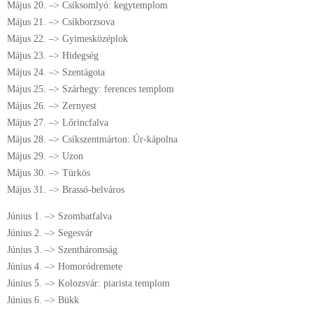
Május 20. –> Csíksomlyó: kegytemplom
Május 21. –> Csíkborzsova
Május 22. –> Gyimesközéplok
Május 23. –> Hidegség
Május 24. –> Szentágota
Május 25. –> Szárhegy: ferences templom
Május 26. –> Zernyest
Május 27. –> Lőrincfalva
Május 28. –> Csíkszentmárton: Úr-kápolna
Május 29. –> Uzon
Május 30. –> Türkös
Május 31. –> Brassó-belváros
Június 1. –> Szombatfalva
Június 2. –> Segesvár
Június 3. –> Szentháromság
Június 4. –> Homoródremete
Június 5. –> Kolozsvár: piarista templom
Június 6. –> Bükk