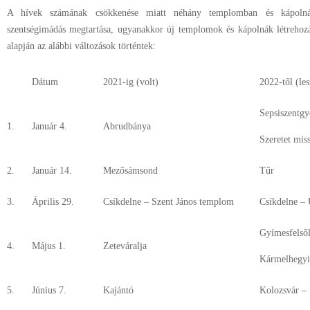
A hívek számának csökkenése miatt néhány templomban és kápolnáb
szentségimádás megtartása, ugyanakkor új templomok és kápolnák létrehozá
alapján az alábbi változások történtek:
Dátum
2021-ig (volt)
2022-től (les
Sepsiszentgy
1.
Január 4.
Abrudbánya
Szeretet mis
2.
Január 14.
Mezősámsond
Tűr
3.
Április 29.
Csíkdelne – Szent János templom
Csíkdelne –
Gyímesfelső
4.
Május 1.
Zeteváralja
Kármelhegyi
5.
Június 7.
Kajántó
Kolozsvár – 