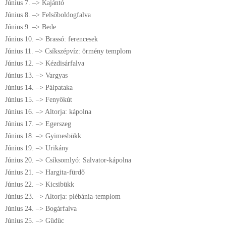
Június 7. –> Kajántó
Június 8. –> Felsőboldogfalva
Június 9. –> Bede
Június 10. –> Brassó: ferencesek
Június 11. –> Csíkszépvíz: örmény templom
Június 12. –> Kézdisárfalva
Június 13. –> Vargyas
Június 14. –> Pálpataka
Június 15. –> Fenyőkút
Június 16. –> Altorja: kápolna
Június 17. –> Egerszeg
Június 18. –> Gyimesbükk
Június 19. –> Urikány
Június 20. –> Csíksomlyó: Salvator-kápolna
Június 21. –> Hargita-fürdő
Június 22. –> Kicsibükk
Június 23. –> Altorja: plébánia-templom
Június 24. –> Bogárfalva
Június 25. –> Güdüc