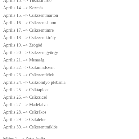
Április 13. –> Tusnádfürdő
Április 14. –> Kozmás
Április 15. –> Csíkszentmárton
Április 16. –> Csíkszentsimon
Április 17. –> Csíkszentimre
Április 18. –> Csíkszentkirály
Április 19. –> Zsögöd
Április 20. –> Csíkszentgyörgy
Április 21. –> Menaság
Április 22. –> Csíkmindszent
Április 23. –> Csíkszentlélek
Április 24. –> Csíksomlyó plébánia
Április 25. –> Csíktaploca
Április 26. –> Csíkcsicsó
Április 27. –> Madéfalva
Április 28. –> Csíkrákos
Április 29. –> Csíkdelne
Április 30. –> Csíkszentmiklós
Május 1. –> Zeteváralja