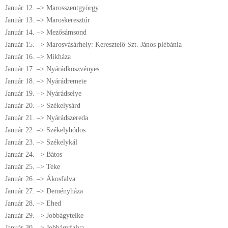
Január 12. –> Marosszentgyörgy
Január 13. –> Maroskeresztúr
Január 14. –> Mezősámsond
Január 15. –> Marosvásárhely: Keresztelő Szt. János plébánia
Január 16. –> Mikháza
Január 17. –> Nyárádköszvényes
Január 18. –> Nyárádremete
Január 19. –> Nyárádselye
Január 20. –> Székelysárd
Január 21. –> Nyárádszereda
Január 22. –> Székelyhódos
Január 23. –> Székelykál
Január 24. –> Bátos
Január 25. –> Teke
Január 26. –> Ákosfalva
Január 27. –> Deményháza
Január 28. –> Ehed
Január 29. –> Jobbágytelke
Január 30. –> Jobbágyfalva