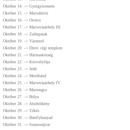
Október 14. –> Gyergyóremete
Október 15. –> Maroshévíz
Október 16. –> Orotva
Október 17. –> Marosvásárhely III.
Október 18. –> Zalánpatak
Október 19. –> Vármező
Október 20. –> Ditró: régi templom
Október 21. –> Hármasközség
Október 22. –> Körtvélyfája
Október 23. –> Jedd
Október 24. –> Mezőbánd
Október 25. –> Marosvásárhely IV.
Október 26. –> Marosugra
Október 27. –> Bólya
Október 28. –> Alsóbölkény
Október 29. –> Tőkés
Október 30. –> Bánffyhunyad
Október 31. –> Szamosújvár