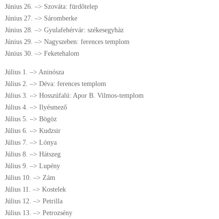
Június 26. –> Szováta: fürdőtelep
Június 27. –> Sáromberke
Június 28. –> Gyulafehérvár: székesegyház
Június 29. –> Nagyszeben: ferences templom
Június 30. –> Feketehalom
Július 1. –> Aninósza
Július 2. –> Déva: ferences templom
Július 3. –> Hosszúfalú: Apor B. Vilmos-templom
Július 4. –> Ilyésmező
Július 5. –> Bögöz
Július 6. –> Kudzsir
Július 7. –> Lónya
Július 8. –> Hátszeg
Július 9. –> Lupény
Július 10. –> Zám
Július 11. –> Kostelek
Július 12. –> Petrilla
Július 13. –> Petrozsény