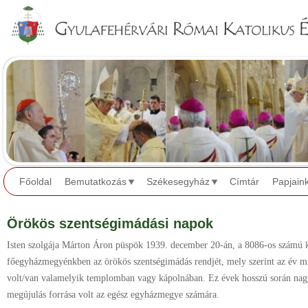
Jump to navigation
Főoldal
Bemutatkozás
Székesegyház
Címtár
Papjain
Örökös szentségimádási napok
Isten szolgája Márton Áron püspök 1939. december 20-án, a 8086-os számú 
főegyházmegyénkben az örökös szentségimádás rendjét, mely szerint az év m
volt/van valamelyik templomban vagy kápolnában. Ez évek hosszú során nagy le
megújulás forrása volt az egész egyházmegye számára.