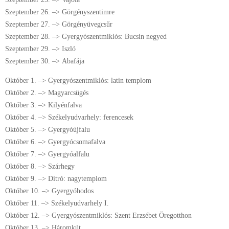
Szeptember 26. –> Görgényszentimre
Szeptember 27. –> Görgényüvegcsűr
Szeptember 28. –> Gyergyószentmiklós: Bucsin negyed
Szeptember 29. –> Iszló
Szeptember 30. –> Abafája
Október 1. –> Gyergyószentmiklós: latin templom
Október 2. –> Magyarcsügés
Október 3. –> Kilyénfalva
Október 4. –> Székelyudvarhely: ferencesek
Október 5. –> Gyergyóújfalu
Október 6. –> Gyergyócsomafalva
Október 7. –> Gyergyóalfalu
Október 8. –> Szárhegy
Október 9. –> Ditró: nagytemplom
Október 10. –> Gyergyóhodos
Október 11. –> Székelyudvarhely I.
Október 12. –> Gyergyószentmiklós: Szent Erzsébet Öregotthon
Október 13. –> Háromkút