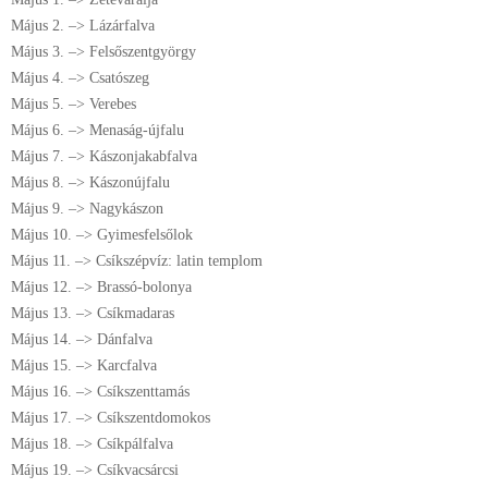
Május 2. –> Lázárfalva
Május 3. –> Felsőszentgyörgy
Május 4. –> Csatószeg
Május 5. –> Verebes
Május 6. –> Menaság-újfalu
Május 7. –> Kászonjakabfalva
Május 8. –> Kászonújfalu
Május 9. –> Nagykászon
Május 10. –> Gyimesfelsőlok
Május 11. –> Csíkszépvíz: latin templom
Május 12. –> Brassó-bolonya
Május 13. –> Csíkmadaras
Május 14. –> Dánfalva
Május 15. –> Karcfalva
Május 16. –> Csíkszenttamás
Május 17. –> Csíkszentdomokos
Május 18. –> Csíkpálfalva
Május 19. –> Csíkvacsárcsi