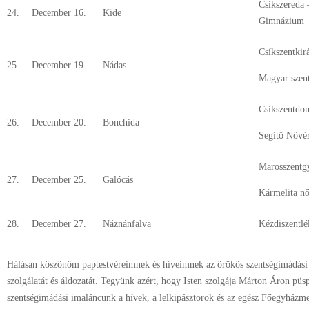
Csíkszereda 
24.
December 16.
Kide
Gimnázium
Csíkszentkir
25.
December 19.
Nádas
Magyar szen
Csíkszentdo
26.
December 20.
Bonchida
Segítő Nővér
Marosszentg
27.
December 25.
Galócás
Kármelita nő
28.
December 27.
Náznánfalva
Kézdiszentlé
Hálásan köszönöm paptestvéreimnek és híveimnek az örökös szentségimádási 
szolgálatát és áldozatát. Tegyünk azért, hogy Isten szolgája Márton Áron püsp
szentségimádási imaláncunk a hívek, a lelkipásztorok és az egész Főegyházme