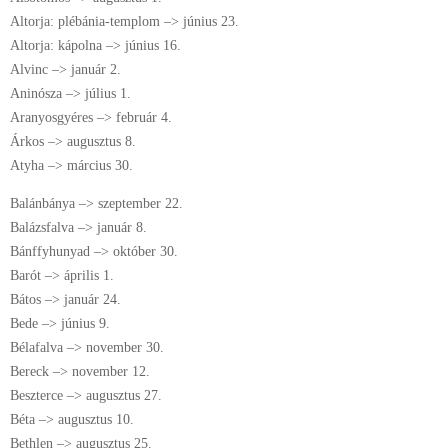
Altorja: plébánia-templom –> június 23.
Altorja: kápolna –> június 16.
Alvinc –> január 2.
Aninósza –> július 1.
Aranyosgyéres –> február 4.
Árkos –> augusztus 8.
Atyha –> március 30.
Balánbánya –> szeptember 22.
Balázsfalva –> január 8.
Bánffyhunyad –> október 30.
Barót –> április 1.
Bátos –> január 24.
Bede –> június 9.
Bélafalva –> november 30.
Bereck –> november 12.
Beszterce –> augusztus 27.
Béta –> augusztus 10.
Bethlen –> augusztus 25.