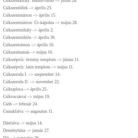
Csíkszentkirály: Büdös-fürdő –> július 28.
Csíkszentlélek –> április 23.
Csíkszentmárton –> április 15.
Csíkszentmárton: Úr-kápolna –> május 28.
Csíkszentmihály –> április 2.
Csíkszentmiklós –> április 30.
Csíkszentsimon –> április 16.
Csíkszenttamás –> május 16.
Csíkszépvíz: örmény templom –> június 11.
Csíkszépvíz: latin templom –> május 11.
Csíkszereda I. –> szeptember 14.
Csíkszereda II. –> november 22.
Csíktaploca –> április 25.
Csíkvacsárcsi –> május 19.
Csöb –> február 24.
Csutakfalva –> augusztus 11.
Dánfalva –> május 14.
Deményháza –> január 27.
Dés –> augusztus 26.