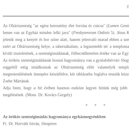
(
Az Oltáriszentség "az egész keresztény élet forrása és csúcsa" (
Lumen Gent
benne van az Egyház minden lelki java" (
Presbyterorum Ordinis
5). Jézus K
jelenik meg a kenyér és bor színe alatt, hanem jelenvaló marad ebben a sze
ezért az Oltáriszentség helye, a tabernákulum, a legszentebb tér a templom
kívüli tiszteletének, a szentségimádásnak, fölbecsülhetetlen értéke van az Egy
Az örökös szentségimádásnak hosszú hagyománya van a gyulafehérvári főe
reggeltől estig imádkoznak az Oltáriszentség előtt valamelyik te
megtestesülésének ünnepére készülődve, két táblázatba foglalva tesszük közz
Zsebe Mártának.
Adja Isten, hogy
a hit évé
ben hasznos eszköze legyen hitünk még jobb e
megélésének. (Mons. Dr. Kovács Gergely)
* * *
Az örökös szentségimádás hagyománya egyházmegyénkben
Ft. Dr. Horváth István, főesperes