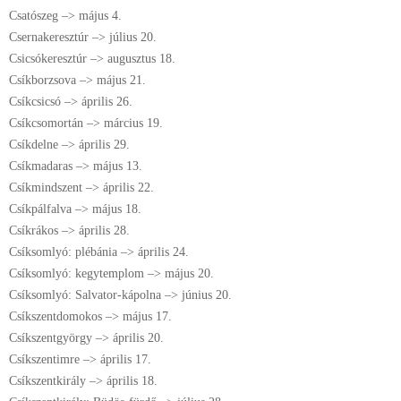
Csatószeg –> május 4.
Csernakeresztúr –> július 20.
Csicsókeresztúr –> augusztus 18.
Csíkborzsova –> május 21.
Csíkcsicsó –> április 26.
Csíkcsomortán –> március 19.
Csíkdelne –> április 29.
Csíkmadaras –> május 13.
Csíkmindszent –> április 22.
Csíkpálfalva –> május 18.
Csíkrákos –> április 28.
Csíksomlyó: plébánia –> április 24.
Csíksomlyó: kegytemplom –> május 20.
Csíksomlyó: Salvator-kápolna –> június 20.
Csíkszentdomokos –> május 17.
Csíkszentgyörgy –> április 20.
Csíkszentimre –> április 17.
Csíkszentkirály –> április 18.