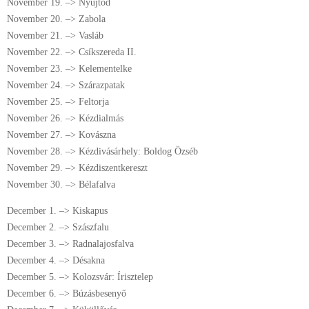
November 19. –> Nyújtód
November 20. –> Zabola
November 21. –> Vasláb
November 22. –> Csíkszereda II.
November 23. –> Kelementelke
November 24. –> Szárazpatak
November 25. –> Feltorja
November 26. –> Kézdialmás
November 27. –> Kovászna
November 28. –> Kézdivásárhely: Boldog Özséb
November 29. –> Kézdiszentkereszt
November 30. –> Bélafalva
December 1. –> Kiskapus
December 2. –> Szászfalu
December 3. –> Radnalajosfalva
December 4. –> Désakna
December 5. –> Kolozsvár: Írisztelep
December 6. –> Búzásbesenyő