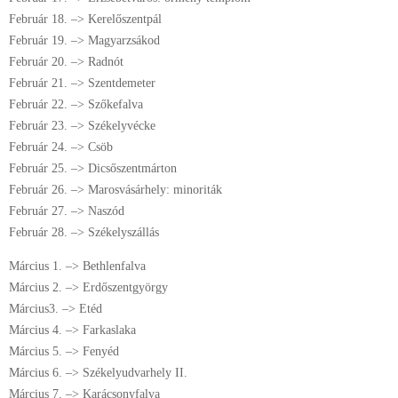
Február 18. –> Kerelőszentpál
Február 19. –> Magyarzsákod
Február 20. –> Radnót
Február 21. –> Szentdemeter
Február 22. –> Szőkefalva
Február 23. –> Székelyvécke
Február 24. –> Csöb
Február 25. –> Dicsőszentmárton
Február 26. –> Marosvásárhely: minoriták
Február 27. –> Naszód
Február 28. –> Székelyszállás
Március 1. –> Bethlenfalva
Március 2. –> Erdőszentgyörgy
Március3. –> Etéd
Március 4. –> Farkaslaka
Március 5. –> Fenyéd
Március 6. –> Székelyudvarhely II.
Március 7. –> Karácsonyfalva