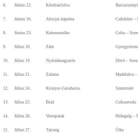
6.
Június 12.
Kézdisárfalva
Barcarozsny
7.
Június 16.
Altorjai kápolna
Csíkdelne –
8.
Június 23.
Kelementelke
Csiba – Szen
9.
Július 10.
Zám
Gyergyóreme
10.
Július 19.
Nyárádmagyarós
Ditró – Szen
11.
Július 21.
Zalatna
Madéfalva –
12.
Július 24.
Kristyor-Gurabarza
Szentmáté
13.
Július 25.
Brád
Csíkszereda 
14.
Július 26.
Verespatak
Hidegség – 
15.
Július 27.
Tatrang
Ülke