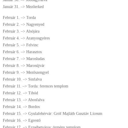
Január 31. –> Mezőerked
Február 1. –> Torda
Február 2. –> Nagyenyed
Február 3. –> Alsójára
Február 4. –> Aranyosgyéres
Február 5. –> Felvinc
Február 6. –> Harasztos
Február 7. –> Marosludas
Február 8. –> Marosújvár
Február 9. –> Mezőszengyel
Február 10. –> Sinfalva
Február 11. –> Torda: ferences templom
Február 12. –> Tibód
Február 13. –> Abosfalva
Február 14. –> Bordos
Február 15. –> Gyulafehérvár: Gróf Majláth Gusztáv Líceum
Február 16. –> Egrestő
Február 17. –> Erzsébetváros: örmény templom