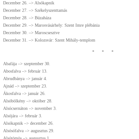
December 26. –> Alsókapnik
December 27. –> Székelyszenttamás
December 28. –> Búzaháza
December 29. –> Marosvásárhely: Szent Imre plébánia
December 30. –> Maroscsesztve
December 31. –> Kolozsvár: Szent Mihály-templom
* * *
Abafája –> szeptember 30.
Abosfalva –> február 13.
Abrudbánya –> január 4.
Ajnád –> szeptember 23.
Ákosfalva –> január 26.
Alsóbölkény –> október 28.
Alsócsernáton –> november 3.
Alsójára –> február 3.
Alsókapnik –> december 26.
Alsósófalva –> augusztus 29.
Alsótömös –> augusztus 1.