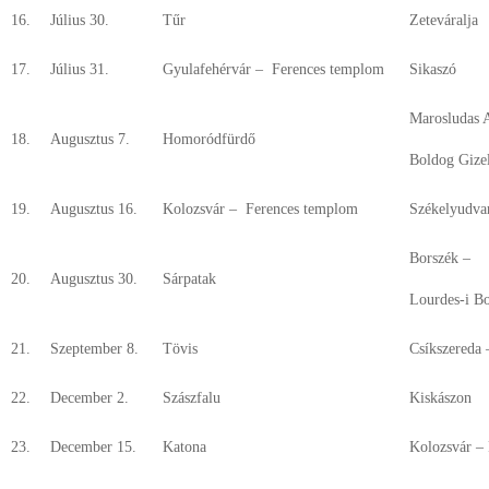
16.
Július 30.
Tűr
Zeteváralja
17.
Július 31.
Gyulafehérvár – Ferences templom
Sikaszó
Marosludas 
18.
Augusztus 7.
Homoródfürdő
Boldog Gize
19.
Augusztus 16.
Kolozsvár – Ferences templom
Székelyudva
Borszék –
20.
Augusztus 30.
Sárpatak
Lourdes-i B
21.
Szeptember 8.
Tövis
Csíkszereda
22.
December 2.
Szászfalu
Kiskászon
23.
December 15.
Katona
Kolozsvár –