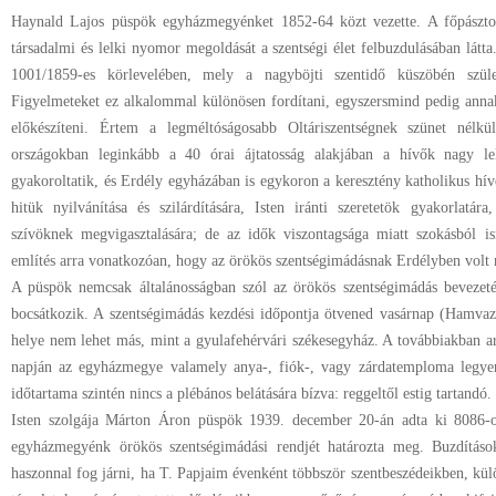
Haynald Lajos püspök egyházmegyénket 1852-64 közt vezette. A főpásztor
társadalmi és lelki nyomor megoldását a szentségi élet felbuzdulásában látt
1001/1859-es körlevelében, mely a nagyböjti szentidő küszöbén szü
Figyelmeteket ez alkalommal különösen fordítani, egyszersmind pedig annak 
előkészíteni. Értem a legméltóságosabb Oltáriszentségnek szünet nélk
országokban leginkább a 40 órai ájtatosság alakjában a hívők nagy le
gyakoroltatik, és Erdély egyházában is egykoron a keresztény katholikus híve
hitük nyilvánítása és szilárdítására, Isten iránti szeretetök gyakorlatára
szívöknek megvigasztalására; de az idők viszontagsága miatt szokásból 
említés arra vonatkozóan, hogy az örökös szentségimádásnak Erdélyben volt 
A püspök nemcsak általánosságban szól az örökös szentségimádás bevezetés
bocsátkozik. A szentségimádás kezdési időpontja ötvened vasárnap (Hamvazó
helye nem lehet más, mint a gyulafehérvári székesegyház. A továbbiakban a
napján az egyházmegye valamely anya-, fiók-, vagy zárdatemploma legye
időtartama szintén nincs a plébános belátására bízva: reggeltől estig tartandó.
Isten szolgája Márton Áron püspök 1939. december 20-án adta ki 8086-o
egyházmegyénk örökös szentségimádási rendjét határozta meg. Buzdítások
haszonnal fog járni, ha T. Papjaim évenként többször szentbeszédeikben, kü