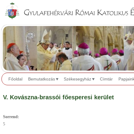
Jump to navigation
Főoldal
Bemutatkozás
Székesegyház
Címtár
Papjain
V. Kovászna-brassói főesperesi kerület
Sorrend:
5