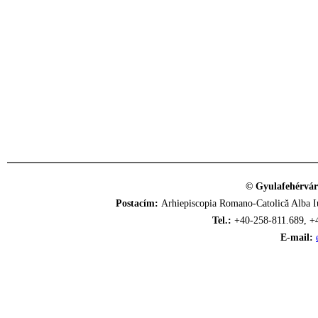
© Gyulafehérvár
Postacím:
Arhiepiscopia Romano-Catolică Alba Iu
Tel.:
+40-258-811.689, +
E-mail: