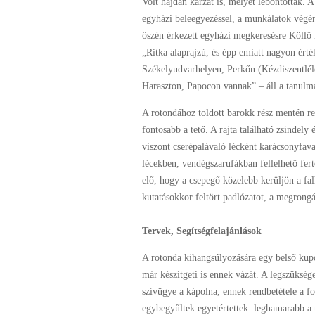
Volt hajdan karzat is, melyet lebontottak.
egyházi beleegyezéssel, a munkálatok végén
őszén érkezett egyházi megkeresésre Köllő M
„Ritka alaprajzú, és épp emiatt nagyon ért
Székelyudvarhelyen, Perkőn (Kézdiszentlél
Haraszton, Papocon vannak” – áll a tanulm
A rotondához toldott barokk rész mentén rep
fontosabb a tető. A rajta található zsindely
viszont cserépalávaló lécként karácsonyfav
lécekben, vendégszarufákban fellelhető fer
elő, hogy a csepegő közelebb kerüljön a fal
kutatásokkor feltört padlózatot, a megrongál
Tervek, Segítségfelajánlások
A rotonda kihangsúlyozására egy belső kupo
már készítgeti is ennek vázát. A legszüksé
szívügye a kápolna, ennek rendbetétele a f
egybegyűltek egyetértettek: leghamarabb a t