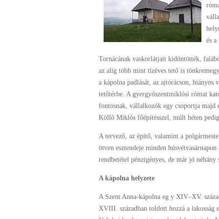
róma
váll
hely
és a
Tornácának vaskorlátjait kidöntötték, faláb
az alig több mint tízéves tető is tönkremeg
a kápolna padlását, az ajtórácson, hiányos 
tetőtérbe. A gyergyószentmiklósi római kat
fontosnak, vállalkozók egy csoportja majd e
Köllő Miklós főépítésszel, múlt héten pedi
A tervező, az építő, valamint a polgármeste
ötven esztendeje minden húsvétvasárnapon 
rendbetétel pénzigényes, de már jó néhány s
A kápolna helyzete
A Szent Anna-kápolna eg y XIV–XV. századi
XVIII. században toldott hozzá a lakosság 