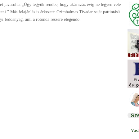
jét javasolta: „Úgy tegyük rendbe, hogy akár száz évig ne legyen vele
ni.” Más felajánlás is érkezett: Czimbalmas Tivadar saját pattintású
i fedőanyag, ami a rotonda részére elegendő.
Sz
Vas