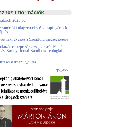
sznos információk
álások 2025-ben
csütörtöki olajszentelés és a papi ígéretek
jítása
pénteki gyűjtés a Szentföld megsegítésére
atkozás és képességvizsga a Gróf Majláth
táv Károly Római Katolikus Teológiai
eumba
tírás-vasárnapi gyűjtés
Tovább...