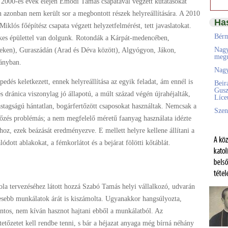
 A 2000-es évek elején Emődi Tamás csapatával végzett kutatásokat
 azonban nem került sor a megbontott részek helyreállítására. A 2010
Ha
iklós főépítész csapata végzett helyzetfelmérést, tett javaslatokat.
Bérm
ékes épülettel van dolgunk. Rotondák a Kárpát-medencében,
Nagy
eken), Guraszádán (Arad és Déva között), Algyógyon, Jákon,
megú
ányban.
Nagy
edés keletkezett, ennek helyreállítása az egyik feladat, ám ennél is
Beir
Gusz
 és dránica viszonylag jó állapotú, a múlt század végén újrahéjalták,
Líc
astagságú hántatlan, bogárfertőzött csaposokat használtak. Nemcsak a
Szen
tőzés problémás; a nem megfelelő méretű faanyag használata idézte
hoz, ezek beázását eredményezve. E mellett helyre kellene állítani a
ódott ablakokat, a fémkorlátot és a bejárat fölötti kőtáblát.
la tervezéséhez látott hozzá Szabó Tamás helyi vállalkozó, udvarán
gesebb munkálatok árát is kiszámolta. Ugyanakkor hangsúlyozta,
ontos, nem kíván hasznot hajtani ebből a munkálatból. Az
etőzetet kell rendbe tenni, s bár a héjazat anyaga még bírná néhány