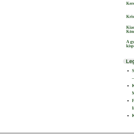
Ker
Kris
Kia
Kön
A gy
kis
Le
–
F
I
K