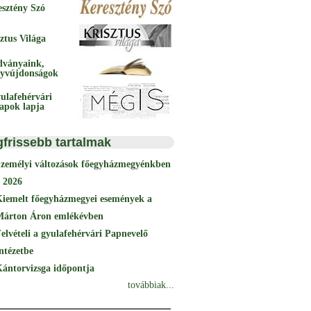
esztény Szó
ztus Világa
dványaink,
yvújdonságok
ulafehérvári
papok lapja
gfrissebb tartalmak
Személyi változások főegyházmegyénkben
 2026
Kiemelt főegyházmegyei események a
Márton Áron emlékévben
elvételi a gyulafehérvári Papnevelő
ntézetbe
ántorvizsga időpontja
továbbiak...