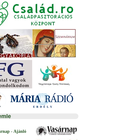
emle
árnap - Ajánló