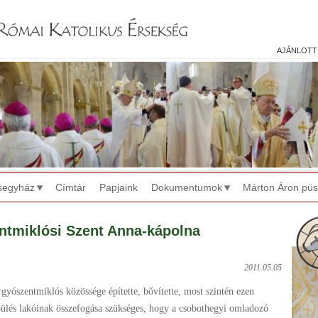
Jump to navigation
ajánlott
segyház
Címtár
Papjaink
Dokumentumok
Márton Áron pü
ntmiklósi Szent Anna-kápolna
2011.05.05
gyószentmiklós közössége építette, bővítette, most szintén ezen
pülés lakóinak összefogása szükséges, hogy a csobothegyi omladozó