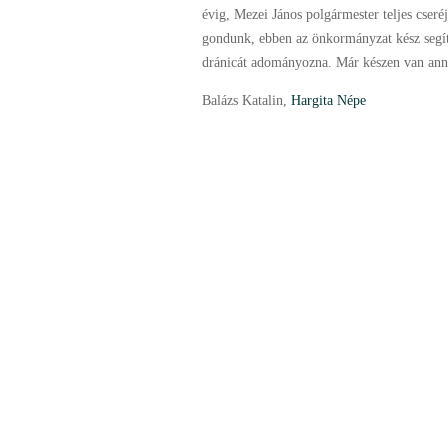
évig, Mezei János polgármester teljes cseré
gondunk, ebben az önkormányzat kész segíte
dránicát adományozna. Már készen van anny
Balázs Katalin,
Hargita Népe