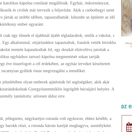
i katolikus kápolna romlását megállítsák. Egyház, önkormányzat,
alkozók és civilek már tervezik a feljavítást. Akik a csobothegyi szent
re jártak az utóbbi időben, tapasztalhatták: kikezdte az épületet az idő
 kártékony ember egyaránt.
ól csak úgy tűnnek el újabbnál újabb tégladarabok, omlik a vakolat, s
y. Egy alkalommal, ottjártunkkor tapasztaltuk, fiatalok vették birtokba
vakolat mentén kapaszkodtak fel, egy deszkát eltávolítva jutottak a
olikus egyházhoz tartozó kápolna megmentését sokan tartják
gy éve összefogott a cél érdekében, az egyház terveket készíttetett
g tucatnyian gyűltek össze megvizsgálni a teendőket.
r jelenlétében olyan emberek ajánlották fel segítségüket, akik akár
kizarándokolnak Gyergyószentmiklós legrégibb búcsújáró helyére. A
zemély tanúsította: szívesen áldoz erre.
, jellegzetes, négykaréjos rotonda volt egykoron, ehhez később, a
egy barokk részt, a rotonda három karéját meghagyva, szentélyként.