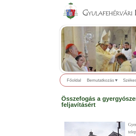
Főoldal
Bemutatkozás
Széke
Összefogás a gyergyósze
feljavításért
Gyer
tele