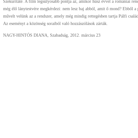
Szekuritáté. A film legsúlyosabb pontja az, amikor húsz évvel a romániai ren
még élő lánytestvére megkérdezi: nem lesz baj abból, amit ő mond? Ebből a 
művelt velünk az a rendszer, amely még mindig rettegésben tartja Pálfi csal
Az eseményt a közönség soraiból való hozzászólások zárták.
NAGY-HINTÓS DIANA, Szabadság, 2012. március 23