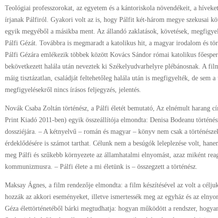
Teológiai professzorokat, az egyetem és a kántoriskola növendékeit, a híveket 
írjanak Pálfiról. Gyakori volt az is, hogy Pálfit két-három megye szekusai kö
egyik megyéből a másikba ment. Az állandó zaklatások, követések, megfigye
Pálfi Gézát. Továbbra is megmaradt a katolikus hit, a magyar irodalom és tör
Pálfi Gézára emlékezik többek között Kovács Sándor római katolikus főespere
bekövetkezett halála után neveztek ki Székelyudvarhelyre plébánosnak. A film
máig tisztázatlan, családját feltehetőleg halála után is megfigyelték, de sem a
megfigyelésekről nincs írásos feljegyzés, jelentés.
Novák Csaba Zoltán történész, a Pálfi életét bemutató, Az elnémult harang c
Print Kiadó 2011-ben) egyik összeállítója elmondta: Denisa Bodeanu történés
dossziéjára. – A kétnyelvű – román és magyar – könyv nem csak a történész
érdeklődésére is számot tarthat. Célunk nem a besúgók leleplezése volt, han
meg Pálfi és szűkebb környezete az államhatalmi elnyomást, azaz miként reag
kommunizmusra. – Pálfi élete a mi életünk is – összegzett a történész.
Maksay Ágnes, a film rendezője elmondta: a film készítésével az volt a célju
hozzák az akkori eseményeket, illetve ismertessék meg az egyház és az elnyo
Géza élettörténetéből bárki megtudhatja: hogyan működött a rendszer, hogyan