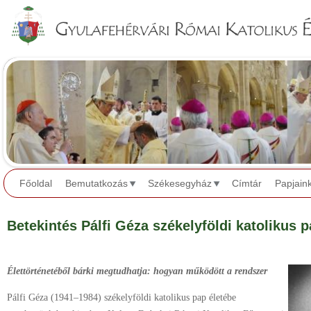
Jump to navigation
Főoldal
Bemutatkozás
Székesegyház
Címtár
Papjain
Betekintés Pálfi Géza székelyföldi katolikus p
Élettörténetéből bárki megtudhatja: hogyan működött a rendszer
Pálfi Géza (1941–1984) székelyföldi katolikus pap életébe