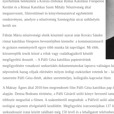
nyerhettünk betekintést a Kolozs-Dobokai Római Katolikus Főesperesi
Kerület és a Római Katolikus Szent Mihály Nőszövetség által
megszervezett, filmvetítéssel és könyvbemutatóval egybekötött
rendezvényen, amelyre a nőszövetség Szentegyház utcai székhelyén
került sor.
Fábián Mária nőszövetségi elnök köszöntő szavai után Kovács Sándor
római katolikus főesperes bevezetőjében kiemelte: a kommunizmusról
és gyászos eseményeiről egyre több munka lát napvilágot. Mi több,
közszereplők teszik közzé a róluk vagy családtagjaikról készült
megfigyelési dossziét. – A Pálfi Géza katolikus paptestvérünk
megfigyelésére vonatkozó szekuritátés dokumentumokat lapozva valóságos kép
népvezérek hazug céljaik eléréséért milyen ördögi eszközöket vetettek be – k
ismertette Pálfi Géza életét, akihez szeretetteljes, kollegiális kapcsolat fűzte.
A Maksay Ágnes által 2010-ben megrendezett film Pálfi Géza katolikus pap éle
alapján. Denisa Bodeanu történész, a Pálfi Gézáról szóló könyv bevezető tan
többször megszólal a filmen. A szakembertől megtudtuk: a Pálfiról szóló ada
teológiai egyetem elvégzésétől kezdődött. Megfigyelési iratcsomójában 137 fe
szekusdosszié iratai között található még 150 levél és a lehallgatott telefonbes