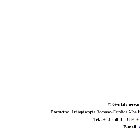
© Gyulafehérvár
Postacím:
Arhiepiscopia Romano-Catolică Alba Iu
Tel.:
+40-258-811.689, +
E-mail: