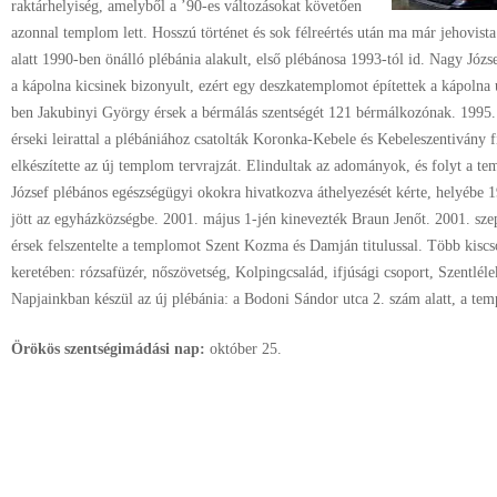
raktárhelyiség, amelyből a ’90-es változásokat követően
azonnal templom lett. Hosszú történet és sok félreértés után ma már jehovis
alatt 1990-ben önálló plébánia alakult, első plébánosa 1993-tól id. Nagy Józse
a kápolna kicsinek bizonyult, ezért egy deszkatemplomot építettek a kápolna u
ben Jakubinyi György érsek a bérmálás szentségét 121 bérmálkozónak. 1995.
érseki leirattal a plébániához csatolták Koronka-Kebele és Kebeleszentivány 
elkészítette az új templom tervrajzát. Elindultak az adományok, és folyt a t
József plébános egészségügyi okokra hivatkozva áthelyezését kérte, helyébe 
jött az egyházközségbe. 2001. május 1-jén kinevezték Braun Jenőt. 2001. s
érsek felszentelte a templomot Szent Kozma és Damján titulussal. Több kisc
keretében: rózsafüzér, nőszövetség, Kolpingcsalád, ifjúsági csoport, Szentlél
Napjainkban készül az új plébánia: a Bodoni Sándor utca 2. szám alatt, a te
Örökös szentségimádási nap:
október
25.