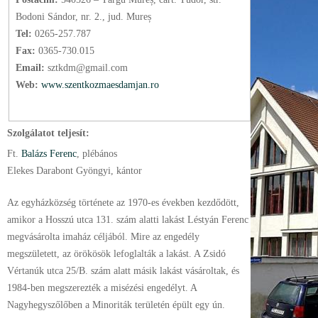
Bodoni Sándor, nr. 2., jud. Mureș
Tel:
0265-257.787
Fax:
0365-730.015
Email:
sztkdm@gmail.com
Web:
www.szentkozmaesdamjan.ro
Szolgálatot teljesít:
Ft.
Balázs Ferenc
, plébános
Elekes Darabont Gyöngyi, kántor
Az egyházközség története az 1970-es években kezdődött,
amikor a Hosszú utca 131. szám alatti lakást Léstyán Ferenc
megvásárolta imaház céljából. Mire az engedély
megszületett, az örökösök lefoglalták a lakást. A Zsidó
Vértanúk utca 25/B. szám alatt másik lakást vásároltak, és
1984-ben megszerezték a misézési engedélyt. A
Nagyhegyszőlőben a Minoriták területén épült egy ún.