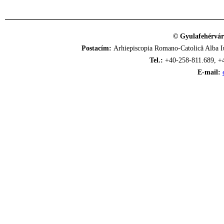
© Gyulafehérvár
Postacím:
Arhiepiscopia Romano-Catolică Alba Iu
Tel.:
+40-258-811.689, +
E-mail: