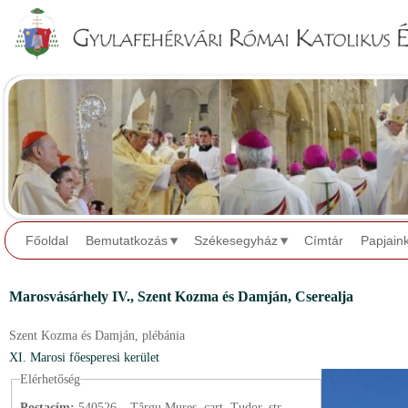
Jump to navigation
Főoldal
Bemutatkozás
Székesegyház
Címtár
Papjain
Marosvásárhely IV.,
Szent Kozma és Damján, Cserealja
Szent Kozma és Damján,
plébánia
XI. Marosi főesperesi kerület
Elérhetőség
Postacím:
540526 – Târgu Mureș, cart. Tudor, str.