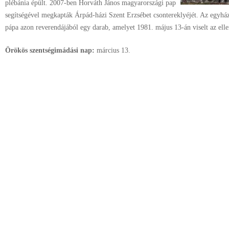
plébánia épült. 2007-ben Horváth János magyarországi pap
segítségével megkapták Árpád-házi Szent Erzsébet csontereklyéjét. Az egyház
pápa azon reverendájából egy darab, amelyet 1981. május 13-án viselt az elle
Örökös szentségimádási nap:
március
13.