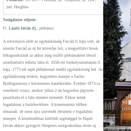
jud. Harghita
Szolgálatot teljesít:
Ft.
László István ifj.
, plébános
A reformáció előtt az egyházközség Farcád fi liája volt, de
miután Farcád az új hit követője lett, a lengyelfalvi hívek
lelkigondozását az akkor még önálló plébániaként létező
szombatfalvi lelkész látta el. 1658-tól Székelyszenttamás fi
liája. 1775-től saját plébánossal önálló egyházközség lett. Az
egyházközség örökös, kegyeletes ünnepe a Sarlós
Boldogasszony-i körmenetes határkerülés. Eredete 1873-ra
vezethető vissza, amikor július 2-án kegyetlen jégverés
pusztította el a falu minden termését. Ekkor tettek
fogadalmat a határkerülésre. A kommunista időben
elmaradt, de most újra szeretnék éleszteni e fogadalmi
ünnepet. A közelmúltban külföldi segítséggel és Hajdó
István akkori gyergyói főesperes szorgoskodása révén új