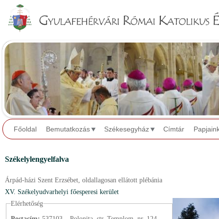
Jump to navigation
Főoldal
Bemutatkozás
Székesegyház
Címtár
Papjain
Székelylengyelfalva
Árpád-házi Szent Erzsébet,
oldallagosan ellátott plébánia
XV. Székelyudvarhelyi főesperesi kerület
Elérhetőség
Postacím:
537103 – Polonița, str. Templom, nr. 124.,