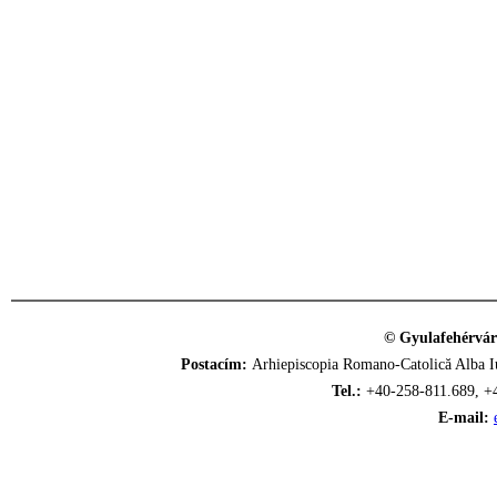
© Gyulafehérvár
Postacím:
Arhiepiscopia Romano-Catolică Alba Iu
Tel.:
+40-258-811.689, +
E-mail: