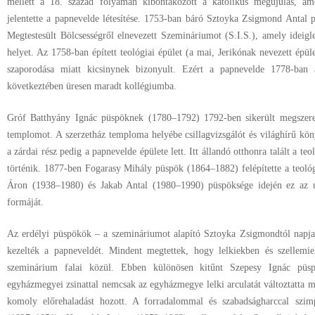
mellett a 18. század folyamán kibontakozott a katolikus megújulás, a
jelentette a papnevelde létesítése. 1753-ban báró Sztoyka Zsigmond Antal
Megtestesült Bölcsességről elnevezett Szemináriumot (S.I.S.), amely ideigl
helyet. Az 1758-ban épített teológiai épület (a mai, Jerikónak nevezett épül
szaporodása miatt kicsinynek bizonyult. Ezért a papnevelde 1778-ban át
következtében üresen maradt kollégiumba.
Gróf Batthyány Ignác püspöknek (1780–1792) 1792-ben sikerült megszerezn
templomot. A szerzetház temploma helyébe csillagvizsgálót és világhírű kön
a zárdai rész pedig a papnevelde épülete lett. Itt állandó otthonra talált a te
történik. 1877-ben Fogarasy Mihály püspök (1864–1882) felépítette a teológi
Áron (1938–1980) és Jakab Antal (1980–1990) püspöksége idején ez az ú
formáját.
Az erdélyi püspökök – a szemináriumot alapító Sztoyka Zsigmondtól napj
kezelték a papneveldét. Mindent megtettek, hogy lelkiekben és szellemi
szeminárium falai közül. Ebben különösen kitűnt Szepesy Ignác püs
egyházmegyei zsinattal nemcsak az egyházmegye lelki arculatát változtatta 
komoly előrehaladást hozott. A forradalommal és szabadságharccal szim