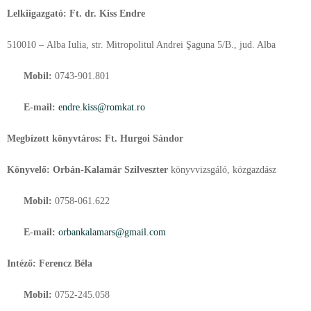
Lelkiigazgató:
Ft. dr. Kiss Endre
510010 – Alba Iulia, str. Mitropolitul Andrei Şaguna 5/B., jud. Alba
Mobil:
0743-901.801
E-mail:
endre.kiss@romkat.ro
Megbízott könyvtáros: Ft. Hurgoi Sándor
Könyvelő:
Orbán-Kalamár Szilveszter
könyvvizsgáló, közgazdász
Mobil:
0758-061.622
E-mail:
orbankalamars@gmail.com
Intéző:
Ferencz Béla
Mobil:
0752-245.058