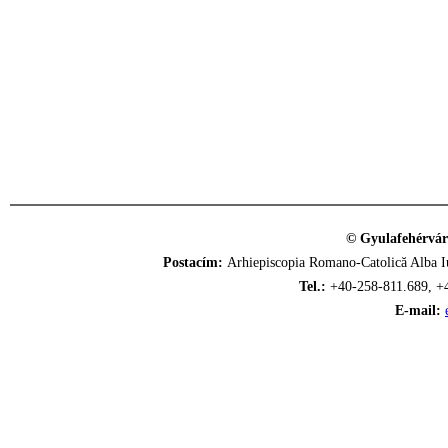
© Gyulafehérvár
Postacím:
Arhiepiscopia Romano-Catolică Alba Iu
Tel.:
+40-258-811.689, +
E-mail: