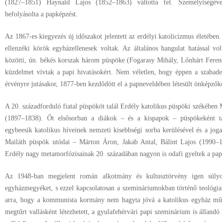
(1827–1851) Haynald Lajos (1852–1863) váltotta fel. Személyiségéve
befolyásolta a papképzést.
Az 1867-es kiegyezés új időszakot jelentett az erdélyi katolicizmus életéb
ellenzéki körök egyházellenesek voltak. Az általános hangulat hatással v
közötti, ún. békés korszak három püspöke (Fogarasy Mihály, Lőnhárt Fere
küzdelmet vívtak a papi hivatásokért. Nem véletlen, hogy éppen a szabad
érvényre jutásakor, 1877-ben kezdődött el a papneveldében létesült önképzők
A 20. századforduló fiatal püspököt talál Erdély katolikus püspöki székébe
(1897–1838). Őt elsősorban a diákok – és a kispapok – püspökeként t
egybeesik katolikus híveinek nemzeti kisebbségi sorba kerülésével és a jog
Mailáth püspök utódai – Márton Áron, Jakab Antal, Bálint Lajos (1990–
Erdély nagy metamorfózisainak 20. századában nagyon is odafi gyeltek a pap
Az 1948-ban megjelent román alkotmány és kultusztörvény igen súlyosa
egyházmegyéket, s ezzel kapcsolatosan a szemináriumokban történő teológiai 
arra, hogy a kommunista kormány nem hagyta jóvá a katolikus egyház műkö
megtűrt vallásként létezhetett, a gyulafehérvári papi szeminárium is álland