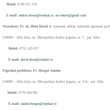
Mobil:
0740-551.159
E-mail:
andras.istvan@romkat.ro
,
sis.rektor@gmail.com
Vicerektor: Ft. dr. Diósi Dávid
tb. kanonok, dékán, habilitált egyetemi prof
510009 – Alba Iulia, str. Mitropolitul Andrei Şaguna, nr. 7., jud. Alba
Mobil:
0752-245.057
E-mail:
david.diosi@romkat.ro
Fegyelmi prefektus:
Ft. Hurgoi Sándor
510009 – Alba Iulia, str. Mitropolitul Andrei Şaguna, nr. 5/A., jud. Alba
Mobil:
0770-584.995
E-mail:
sandor.hurgoi@romkat.ro