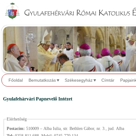
Jump to navigation
Főoldal
Bemutatkozás
Székesegyház
Címtár
Papjain
Gyulafehárvári Papnevelő Intézet
Elérhetőség
Postacím:
510009 – Alba Iulia, str. Bethlen Gábor, nr. 3., jud. Alba
Tel:
0258-811.688, Mobil: 0745-770.134