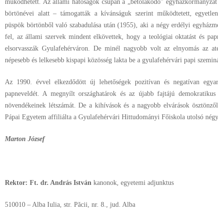
működhetett. Az állami hatóságok csupán a „betolakodó” egyházkormányza
börtönévei alatt – támogatták a kívánságuk szerint működtetett, egyetle
püspök börtönből való szabadulása után (1955), aki a négy erdélyi egyházmeg
fel, az állami szervek mindent elkövettek, hogy a teológiai oktatást és pap
elsorvasszák Gyulafehérváron. De minél nagyobb volt az elnyomás az at
népesebb és lelkesebb kispapi közösség lakta be a gyulafehérvári papi szemin
Az 1990. évvel elkezdődött új lehetőségek pozitívan és negatívan egyar
papneveldét. A megnyílt országhatárok és az újabb fajtájú demokratikus
növendékeinek létszámát. De a kihívások és a nagyobb elvárások ösztönzől
Pápai Egyetem affiliálta a Gyulafehérvári Hittudományi Főiskola utolsó nég
Marton József
Rektor:
Ft. dr. András István
kanonok, egyetemi adjunktus
510010 – Alba Iulia, str. Păcii, nr. 8., jud. Alba