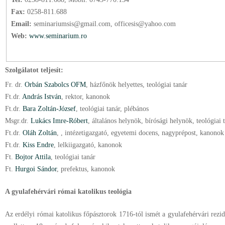
Fax:
0258-811.688
Email:
seminariumsis@gmail.com, officesis@yahoo.com
Web:
www.seminarium.ro
Szolgálatot teljesít:
Fr. dr.
Orbán Szabolcs OFM
, házfőnök helyettes
, teológiai tanár
Ft.
dr.
András István
, rektor
, kanonok
Ft.
dr.
Bara Zoltán-József
, teológiai tanár
, plébános
Msgr.
dr.
Lukács Imre-Róbert
, általános helynök
, bírósági helynök
, teológiai 
Ft.
dr.
Oláh Zoltán
, , intézetigazgató, egyetemi docens
, nagyprépost
, kanonok
Ft.
dr.
Kiss Endre
, lelkiigazgató
, kanonok
Ft.
Bojtor Attila
, teológiai tanár
Ft.
Hurgoi Sándor
, prefektus
, kanonok
A gyulafehérvári római katolikus teológia
Az erdélyi római katolikus főpásztorok 1716-tól ismét a gyulafehérvári rezid