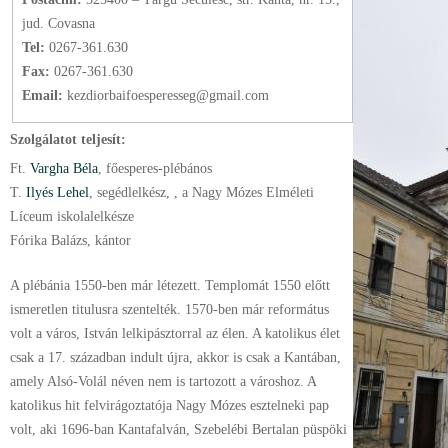
jud. Covasna
Tel:
0267-361.630
Fax:
0267-361.630
Email:
kezdiorbaifoesperesseg@gmail.com
Szolgálatot teljesít:
Ft.
Vargha Béla
, főesperes-plébános
T.
Ilyés Lehel
, segédlelkész
, , a Nagy Mózes Elméleti
Líceum iskolalelkésze
Fórika Balázs, kántor
A plébánia 1550-ben már létezett. Templomát 1550 előtt
ismeretlen titulusra szentelték. 1570-ben már református
volt a város, István lelkipásztorral az élen. A katolikus élet
csak a 17. században indult újra, akkor is csak a Kantában,
amely Alsó-Volál néven nem is tartozott a városhoz. A
katolikus hit felvirágoztatója Nagy Mózes esztelneki pap
volt, aki 1696-ban Kantafalván, Szebelébi Bertalan püspöki