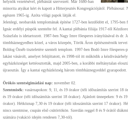
helynök vezetésével, plébániát szervezett. Már 1680-ban
minorita atyákat kért és kapott a Hitterjesztés Kongregációjától. Plébánosai
egészen 1965-ig. Azóta világi papok látják el.
Jelenlegi, neobarokk templomának építése 1727-ben kezdődött el, 1795-ben f
Ignác erdélyi püspök szentelte fel. A kantai plébánia filiája 1917-től Kézdio
Szászfalu is idetartozott. 1987-ben Nagy Imre főesperes irányításával és dr. 
tömbháznegyedhez közel, a város közepén, Török Áron építészmérnök tervei al
Boldog Özséb tiszteletére szentelt templom. 1997-ben Bodó Imre főesperes-
lakást vásárolt, amelyet felújíttatott, és 1998-tól itt működik a kézdivásárhel
egyházközséget kettéosztották, majd 2005-ben, a korábbi méltánytalan elosztás
újraosztás. Így a kantai egyházközség három tömbháznegyeddel gyarapodott.
Örökös szentségimádási nap:
november
02.
Szentmisék:
vasárnapokon: 9, 11, és 19 órakor (téli időszámítás szerint 18
és 19 órakor (téli időszámítás szerint 18 órakor). Ajánlott ünnepeken: 9 és 19 
órakor). Hétköznap 7,30 és 19 órakor (téli idoszámítás szerint 17 órakor). Hé
nincs szentmise, csupán első csütörtökön. Szerdán reggel 8 és 9 órától diákmi
számára (vakáció idején rendesen 7,30-tól).