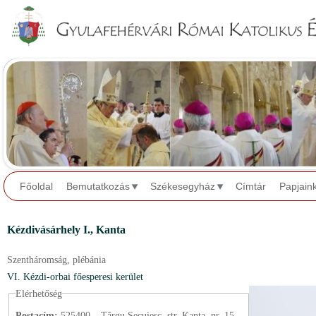
Jump to navigation
Főoldal
Bemutatkozás
Székesegyház
Címtár
Papjain
Kézdivásárhely I.,
Kanta
Szentháromság,
plébánia
VI. Kézdi-orbai főesperesi kerület
Elérhetőség
Postacím:
525400 – Târgu Secuiesc, str. Kanta, nr. 15.,