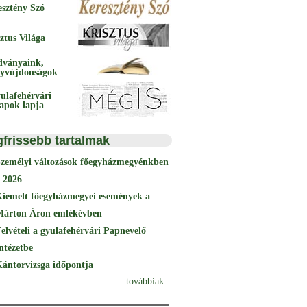
esztény Szó
ztus Világa
dványaink,
yvújdonságok
ulafehérvári
papok lapja
gfrissebb tartalmak
Személyi változások főegyházmegyénkben
 2026
Kiemelt főegyházmegyei események a
Márton Áron emlékévben
elvételi a gyulafehérvári Papnevelő
ntézetbe
ántorvizsga időpontja
továbbiak...