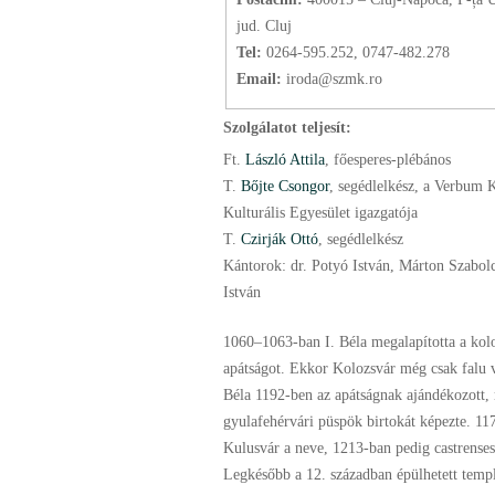
jud. Cluj
Tel:
0264-595.252, 0747-482.278
Email:
iroda@szmk.ro
Szolgálatot teljesít:
Ft.
László Attila
, főesperes-plébános
T.
Bőjte Csongor
, segédlelkész, a Verbum 
Kulturális Egyesület igazgatója
T.
Czirják Ottó
, segédlelkész
Kántorok: dr. Potyó István, Márton Szabol
István
1060–1063-ban I. Béla megalapította a kol
apátságot. Ekkor Kolozsvár még csak falu v
Béla 1192-ben az apátságnak ajándékozott,
gyulafehérvári püspök birtokát képezte. 1
Kulusvár a neve, 1213-ban pedig castrenses
Legkésőbb a 12. században épülhetett temp