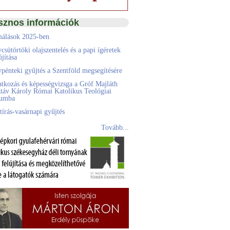
sznos információk
álások 2025-ben
csütörtöki olajszentelés és a papi ígéretek
jítása
pénteki gyűjtés a Szentföld megsegítésére
atkozás és képességvizsga a Gróf Majláth
táv Károly Római Katolikus Teológiai
eumba
tírás-vasárnapi gyűjtés
Tovább...