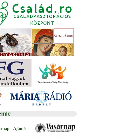
emle
árnap - Ajánló