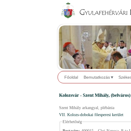
Főoldal
Bemutatkozás
Széke
Kolozsvár - Szent Mihály,
(belváros)
Szent Mihály arkangyal,
plébánia
VII. Kolozs-dobokai főesperesi kerület
Elérhetőség
Postacím:
400015 – Cluj-Napoca, P-ța Un