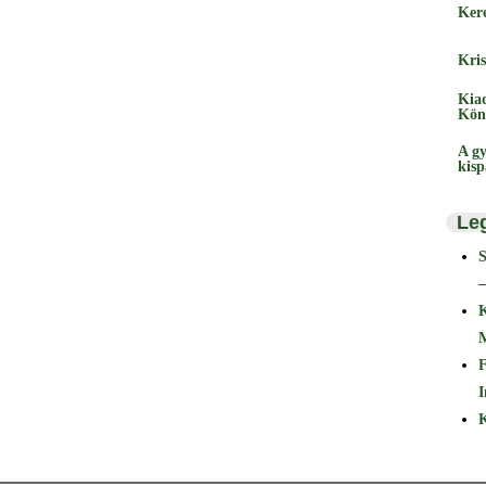
Ker
Kris
Kia
Kön
A gy
kis
Le
–
F
I
K