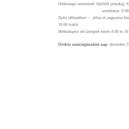
Hétköznapi szentmisék
: hétfőtől péntekig: 8
szombaton: 8:00 órá
Nyári időszakban
– július és augusztus hón
18:00 órától.
Hétköznapra eső ünnepek
esetén 8:00 és 18
Örökös szentségimádási nap:
december
3