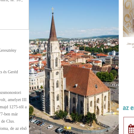
Keresztény
cs és Geréd
ozsmonostori
olt, amelyet III.
 majd 1275-től a
177-ben már
 de Clus.
loma, de az első