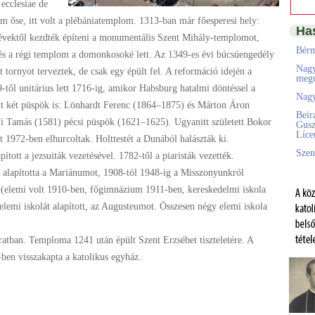
ecclesiae de
 őse, itt volt a plébániatemplom. 1313-ban már főesperesi hely:
Ha
évektől kezdték építeni a monumentális Szent Mihály-templomot,
Bérm
 és a régi templom a domonkosoké lett. Az 1349-es évi búcsúengedély
Nagy
tornyot terveztek, de csak egy épült fel. A reformáció idején a
megú
től unitárius lett 1716-ig, amikor Habsburg hatalmi döntéssel a
Nagy
olt két püspök is: Lönhardt Ferenc (1864–1875) és Márton Áron
Beir
fi Tamás (1581) pécsi püspök (1621–1625). Ugyanitt született Bokor
Gusz
Líc
 1972-ben elhurcoltak. Holttestét a Dunából halászták ki.
Szen
tott a jezsuiták vezetésével. 1782-től a piaristák vezették.
ef alapította a Mariánumot, 1908-tól 1948-ig a Misszonyunkról
t (elemi volt 1910-ben, főgimnázium 1911-ben, kereskedelmi iskola
lemi iskolát alapított, az Augusteumot. Összesen négy elemi iskola
ratban. Temploma 1241 után épült Szent Erzsébet tiszteletére. A
-ben visszakapta a katolikus egyház.