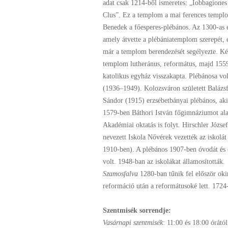
adat csak 1214-ből ismeretes: „Iobbagiones 
Clus”. Ez a templom a mai ferences templom
Benedek a főesperes-plébános. Az 1300-as 
amely átvette a plébániatemplom szerepét,
már a templom berendezését segélyezte. Két 
templom lutheránus, református, majd 1559-
katolikus egyház visszakapta. Plébánosa v
(1936–1949). Kolozsváron született Balázs
Sándor (1915) erzsébetbányai plébános, akit
1579-ben Báthori István főgimnáziumot alapí
Akadémiai oktatás is folyt. Hirschler Józs
nevezett Iskola Nővérek vezették az iskolá
1910-ben). A plébános 1907-ben óvodát és e
volt. 1948-ban az iskolákat államosították.
Szamosfalva
1280-ban tűnik fel először oki
reformáció után a reformátusoké lett. 1724
Szentmisék sorrendje:
Vasárnapi szentmisék
: 11:00 és 18:00 órától