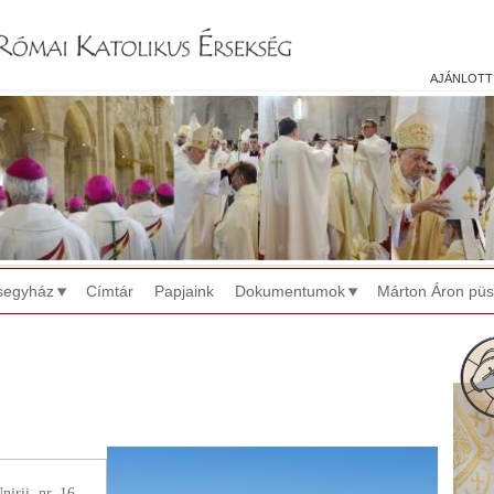
Jump to navigation
ajánlott
segyház
Címtár
Papjaink
Dokumentumok
Márton Áron pü
irii, nr. 16.,