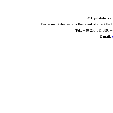
© Gyulafehérvár
Postacím:
Arhiepiscopia Romano-Catolică Alba Iu
Tel.:
+40-258-811.689, +
E-mail: