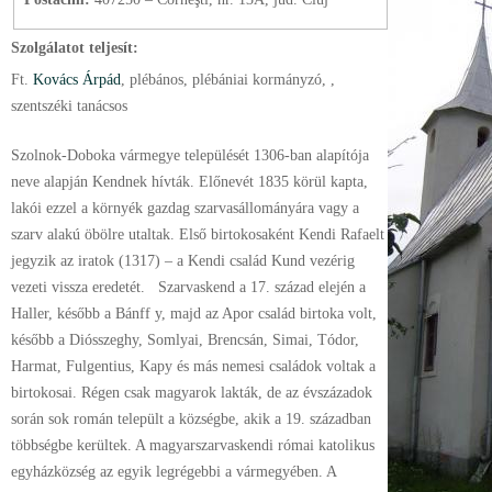
Szolgálatot teljesít:
Ft.
Kovács Árpád
, plébános
, plébániai kormányzó
, ,
szentszéki tanácsos
Szolnok-Doboka vármegye települését 1306-ban alapítója
neve alapján Kendnek hívták. Előnevét 1835 körül kapta,
lakói ezzel a környék gazdag szarvasállományára vagy a
szarv alakú öbölre utaltak. Első birtokosaként Kendi Rafaelt
jegyzik az iratok (1317) – a Kendi család Kund vezérig
vezeti vissza eredetét. Szarvaskend a 17. század elején a
Haller, később a Bánff y, majd az Apor család birtoka volt,
később a Diósszeghy, Somlyai, Brencsán, Simai, Tódor,
Harmat, Fulgentius, Kapy és más nemesi családok voltak a
birtokosai. Régen csak magyarok lakták, de az évszázadok
során sok román települt a községbe, akik a 19. században
többségbe kerültek. A magyarszarvaskendi római katolikus
egyházközség az egyik legrégebbi a vármegyében. A