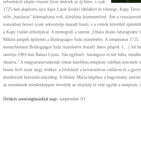
reformáció idején viszont hívei áttértek az új hitre, s csak
1725-ben alapította újra Apor Lázár királyi táblabíró és felesége, Kapy Teré
előtt „hatalmas” kőtemploma volt, körülötte köztemetővel. Ám a visszaszerz
romokban hevert (csak sekrestyéje maradt fenn), s a romok köveiből építették 
a Kapy család sírboltjával. A monográfi a szerint „Oltára díszes fafaragvány 
Miklós püspök építtetett a Boldogságos Szűz tiszteletére. A templomot 1725. 
mennybement Boldogságos Szűz tiszteletére Antalfi János püspök. (…) Jól ber
tanítója 1903-ban Balázs Gyula. Van egyházfi harangozó és két bába, mindket
oktatva.” A magyarszarvaskendi római katolikus templom valóban kincsnek s
benne lévő szent tárgy értékes: a főoltártól a kovácsoltvas csilláron és a gyer
dombormű keresztút-stációkig. A főoltár Mária-képéhez a hagyomány szerint
az események mindenképpen növelték az oltárkép és vele együtt a templom, ill
Örökös szentségimádási nap:
szeptember
03.