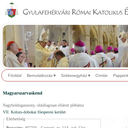
Jump to navigation
Főoldal
Bemutatkozás
Székesegyház
Címtár
Papjain
Magyarszarvaskend
Nagyboldogasszony,
oldallagosan ellátott plébánia
VII. Kolozs-dobokai főesperesi kerület
Elérhetőség
Postacím:
407250 – Corneşti, nr. 13A, jud. Cluj