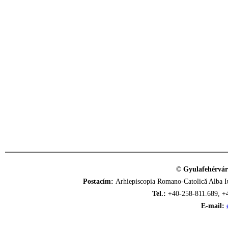
© Gyulafehérvár
Postacím:
Arhiepiscopia Romano-Catolică Alba Iu
Tel.:
+40-258-811.689, +
E-mail: