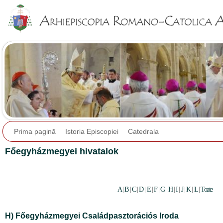
Jump to navigation
Prima pagină
Istoria Episcopiei
Catedrala
Főegyházmegyei hivatalok
A
|
B
|
C
|
D
|
E
|
F
|
G
|
H
|
I
|
J
|
K
|
L
|
Toate
H) Főegyházmegyei Családpasztorációs Iroda