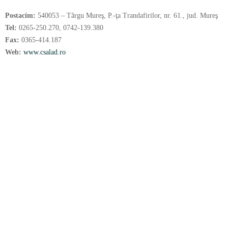
Postacím:
540053 – Târgu Mureş, P.-ţa Trandafirilor, nr. 61., jud. Mureş
Tel:
0265-250.270, 0742-139.380
Fax:
0365-414.187
Web:
www.csalad.ro