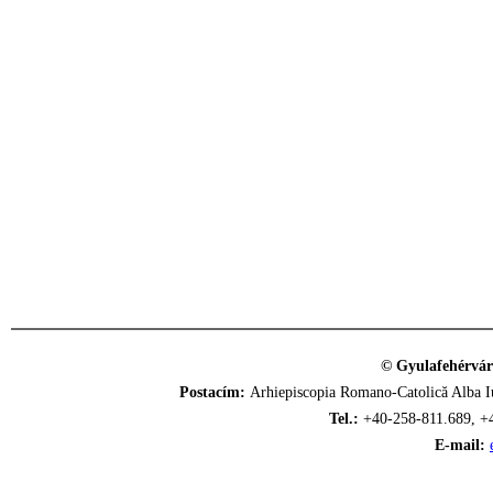
© Gyulafehérvár
Postacím:
Arhiepiscopia Romano-Catolică Alba Iu
Tel.:
+40-258-811.689, +
E-mail: