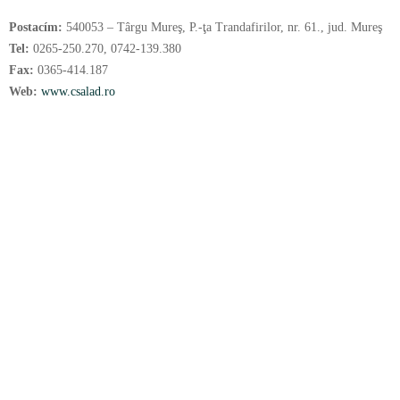
Postacím:
540053 – Târgu Mureş, P.-ţa Trandafirilor, nr. 61., jud. Mureş
Tel:
0265-250.270, 0742-139.380
Fax:
0365-414.187
Web:
www.csalad.ro