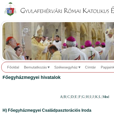
Jump to navigation
Főoldal
Bemutatkozás
Székesegyház
Címtár
Papjain
Főegyházmegyei hivatalok
A
|
B
|
C
|
D
|
E
|
F
|
G
|
H
|
I
|
J
|
K
|
L
|
Mind
H) Főegyházmegyei Családpasztorációs Iroda