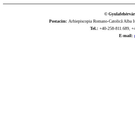
© Gyulafehérvár
Postacím:
Arhiepiscopia Romano-Catolică Alba Iu
Tel.:
+40-258-811.689, +
E-mail: