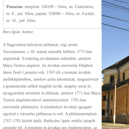
Postacím:
templom: 550109 – Sibiu, str. Gladiolelor,
nr. 8., jud. Sibiu; paplak: 550096 – Sibiu, str. Eschile,
nr. 16., jud. Sibiu
Bors Ignác, kántor
A Nagyszeben-külvárosi plébániát, régi nevén
Terezianumot, a 18. század második felében, 1771-ben
alapították. Eredetileg árvaházként működött, amelyet
Mária Terézia alapított. Az árvaház szervezője Delphini
János Teofi l jezsuita volt. 1767-től a mostani árvaház
melléképületében, amelyet azóta lebontottak, megszervezte
a gondoskodás nélkül tengődő árvák, szegény sorsú és
utcagyerekek nevelését és ellátását, amelyet 1771-ben Mária
Terézia alapítólevelével intézményesített. 1781-ben
szervezték plébániává. A mindenkori árvaházi igazgató
egyúttal e városrész plébánosa is volt. A plébániatemplom
1767–1781 között épült, Batthyány Ignác erdélyi püspök
szentelte fel. A templom és árvaház egy épületegyüttes, az