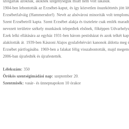
szolgáltak azoknak, akiknek szegénységük miatt nem volt lakásuk.
1904-ben lebontották az Erzsébet-kaput, és így közvetlen összeköttetés jött lé
Erzsébetfalváig (Hammersdorf). Nevét az alsóvárosi minoriták volt templomá
Szent Erzsébetről kapta. Szent Erzsébet alakja és tisztelete csak emlék marad
nevezett területre székely munkások telepedtek elsőnek, főképpen Udvarhelysz
Ezek lelki ellátására az egyház 1931-ben három pestisházat és azok telkét ka
alakították át. 1939-ben Kászoni Alajos gyulafehérvári kanonok áldotta meg é
Erzsébet pártfogásába. 1969-ben a falakat félig visszabontották, majd megemel
2006-ban újrafedték és újrafestették.
Lélekszám:
350
Örökös szentségimádási nap:
szeptember
20.
Szentmisék:
vasár- és ünnepnapokon 10 órakor