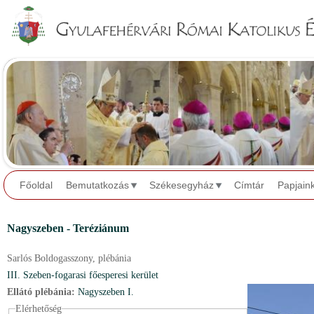
Jump to navigation
Főoldal
Bemutatkozás
Székesegyház
Címtár
Papjain
Nagyszeben - Teréziánum
Sarlós Boldogasszony,
plébánia
III. Szeben-fogarasi főesperesi kerület
Ellátó plébánia:
Nagyszeben I.
Elérhetőség