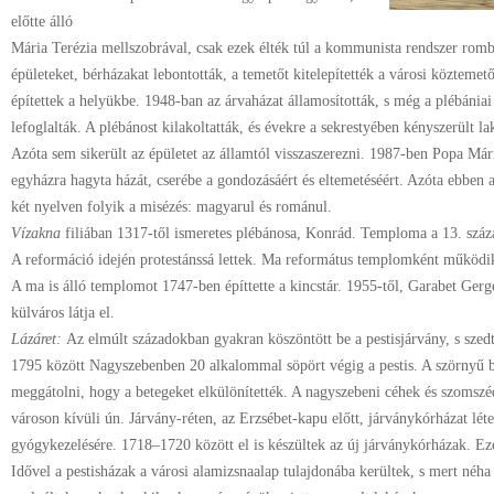
előtte álló
Mária Terézia mellszobrával, csak ezek élték túl a kommunista rendszer romb
épületeket, bérházakat lebontották, a temetőt kitelepítették a városi közteme
építettek a helyükbe. 1948-ban az árvaházat államosították, s még a plébániai 
lefoglalták. A plébánost kilakoltatták, és évekre a sekrestyében kényszerült la
Azóta sem sikerült az épületet az államtól visszaszerezni. 1987-ben Popa Már
egyházra hagyta házát, cserébe a gondozásáért és eltemetéséért. Azóta ebben a
két nyelven folyik a misézés: magyarul és románul.
Vízakna
filiában 1317-től ismeretes plébánosa, Konrád. Temploma a 13. száza
A reformáció idején protestánssá lettek. Ma református templomként működik
A ma is álló templomot 1747-ben építtette a kincstár. 1955-től, Garabet Gerg
külváros látja el.
Lázáret:
Az elmúlt századokban gyakran köszöntött be a pestisjárvány, s szedt
1795 között Nagyszebenben 20 alkalommal söpört végig a pestis. A szörnyű b
meggátolni, hogy a betegeket elkülönítették. A nagyszebeni céhek és szomszéd
városon kívüli ún. Járvány-réten, az Erzsébet-kapu előtt, járványkórházat léte
gyógykezelésére. 1718–1720 között el is készültek az új járványkórházak. Eze
Idővel a pestisházak a városi alamizsnaalap tulajdonába kerültek, s mert néha 