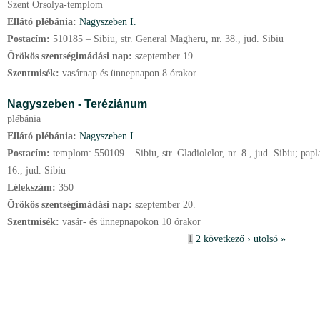
Szent Orsolya-templom
Ellátó plébánia:
Nagyszeben I.
Postacím:
510185 – Sibiu, str. General Magheru, nr. 38., jud. Sibiu
Örökös szentségimádási nap:
szeptember
19.
Szentmisék:
vasárnap és ünnepnapon 8 órakor
Nagyszeben - Teréziánum
plébánia
Ellátó plébánia:
Nagyszeben I.
Postacím:
templom: 550109 – Sibiu, str. Gladiolelor, nr. 8., jud. Sibiu; papla
16., jud. Sibiu
Lélekszám:
350
Örökös szentségimádási nap:
szeptember
20.
Szentmisék:
vasár- és ünnepnapokon 10 órakor
O
1
2
következő ›
utolsó »
l
d
a
l
a
k