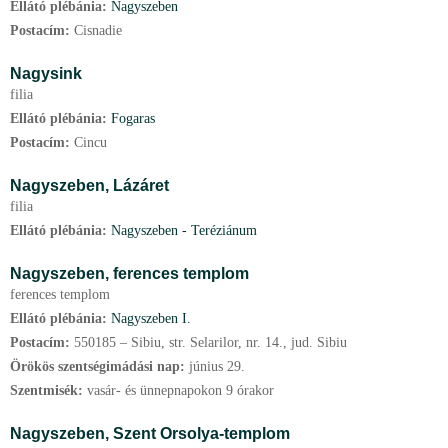
Ellátó plébánia:
Nagyszeben
Postacím:
Cisnadie
Nagysink
filia
Ellátó plébánia:
Fogaras
Postacím:
Cincu
Nagyszeben,
Lázáret
filia
Ellátó plébánia:
Nagyszeben - Teréziánum
Nagyszeben,
ferences templom
ferences templom
Ellátó plébánia:
Nagyszeben I.
Postacím:
550185 – Sibiu, str. Selarilor, nr. 14., jud. Sibiu
Örökös szentségimádási nap:
június
29.
Szentmisék:
vasár- és ünnepnapokon 9 órakor
Nagyszeben,
Szent Orsolya-templom