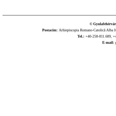
© Gyulafehérvár
Postacím:
Arhiepiscopia Romano-Catolică Alba Iu
Tel.:
+40-258-811.689, +
E-mail: