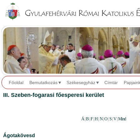
Jump to navigation
Főoldal
Bemutatkozás
Székesegyház
Címtár
Papjain
III. Szeben-fogarasi főesperesi kerület
Á
|
B
|
F
|
H
|
N
|
O
|
S
|
V
|
Mind
Ágotakövesd