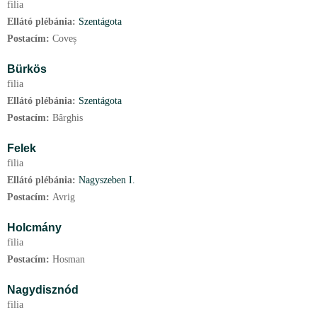
filia
Ellátó plébánia:
Szentágota
Postacím:
Coveș
Bürkös
filia
Ellátó plébánia:
Szentágota
Postacím:
Bârghis
Felek
filia
Ellátó plébánia:
Nagyszeben I.
Postacím:
Avrig
Holcmány
filia
Postacím:
Hosman
Nagydisznód
filia