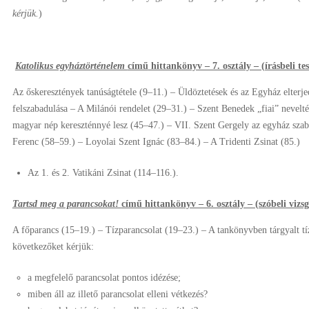
kérjük.
)
Katolikus egyháztörténelem
című
hittankönyv – 7. osztály – (írásbeli tes
Az őskeresztények tanúságtétele (9–11.) – Üldöztetések és az Egyház elterj
felszabadulása – A Milánói rendelet (29–31.) – Szent Benedek „fiai” nevelt
magyar nép kereszténnyé lesz (45–47.) – VII. Szent Gergely az egyház szab
Ferenc (58–59.) – Loyolai Szent Ignác (83–84.) – A Tridenti Zsinat (85.)
Az 1. és 2. Vatikáni Zsinat (114–116.).
Tartsd meg a parancsokat!
című
hittankönyv – 6. osztály – (szóbeli vizs
A főparancs (15–19.) – Tízparancsolat (19–23.) – A tankönyvben tárgyalt tíz
következőket kérjük:
a megfelelő parancsolat pontos idézése;
miben áll az illető parancsolat elleni vétkezés?