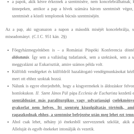
a papok, akik késve érkeznek a szentmisére, nem koncelebrálhatnak; 
ünnepeken, amikor a pap a hívek számára három szentmisét végez
szentmisét a közeli templomok búcsús szentmiséjén.
Az a pap, aki ugyanazon a napon a második miséjét koncelebrálja, 
miseadományt. (C.I.C. 951 kán. 2§)
Főegyházmegyénkben is – a Romániai Püspöki Konferencia dönt
áldoztatás
. Így sem a vallásilag tudatlanok, sem a szektások, sem a s
meggyalázni az Eukarisztiát, amire számos példa volt.
Külföldi vendégeket és külföldről hazalátogató vendégmunkásokat kézb
mert ott ehhez szoktak hozzá.
Nálunk is egyre elterjedtebb, hogy a kisgyermekek is áldozáskor felvon
homlokukon.
II. Szent János Pál
pápa
Ecclesia de Eucharista
kezdetű 
szentál
dozást más paraliturgikus vagy udvariassági
cselekménye
gyakorlat nem helyes. Itt szentség kiszolgál
tatás történik, am
ragaszkodnak ehhez, a szentmise befeje
zése után meg lehet ezt tenn
Ahol csak lehet, néhány jó énekesből szervezzenek szkólát, akik a
Alleluját és egyéb énekeket intonálják és vezetik.