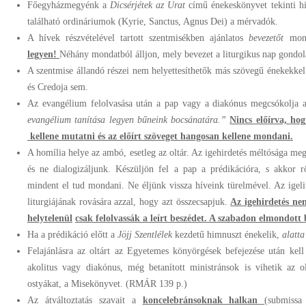
Főegyházmegyénk a
Dicsérjétek az Urat
című énekeskönyvet tekinti h
található ordináriumok (Kyrie, Sanctus, Agnus Dei) a mérvadók.
A hívek részvételével tartott szentmisékben ajánlatos
bevezetőt
mon
legyen!
Néhány mondatból álljon, mely bevezet a liturgikus nap gondola
A szentmise állandó részei nem helyettesíthetők más szövegű énekekkel
és Credoja sem.
Az evangélium felolvasása után a pap vagy a diakónus megcsókolja
evangélium tanítása legyen bűneink bocsánatára.”
Nincs előírva,
hog
kellene
mutatni és az előírt szöveget hangosan
kellene mondani
.
A homília helye az ambó, esetleg az oltár. Az igehirdetés méltósága me
és ne dialogizáljunk. Készüljön fel a pap a prédikációra, s akkor r
mindent el tud mondani. Ne éljünk vissza híveink türelmével. Az igelit
liturgiájának rovására azzal, hogy azt összecsapjuk.
Az igehirdetés ne
helytelenül
csak felolvassák a leírt beszédet. A szaba
don elmondott 
Ha a prédikáció előtt a
Jöjj Szentlélek
kezdetű himnuszt énekelik,
alatt
Felajánlásra az oltárt az Egyetemes könyörgések befejezése után kell
akolitus vagy diakónus, még betanított ministránsok is vihetik az o
ostyákat, a Misekönyvet. (RMÁR 139 p.)
Az átváltoztatás szavait a
koncelebrán
soknak halkan
(submiss