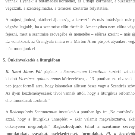
vannak. Ilyenek: a feltámadási körmenet, az Úrnapi körmenet, a búzaszentel
végezzük, a szentségimádás, a temetési szertartás folyatatása.
A májusi, júniusi, októberi ájtatosság, a keresztút és más imádságok már 
végzése legjobb, ha a szentmise előtt történik. Amennyiben nem előtte vége
fejezni, mert a szentmise szövegébe és menetébe – előírás szerint – más á
Ez vonatkozik az Úrangyala imára és a Márton Áron püspök atyánkért végz
után mondjunk el.
5. Önkényeskedés a liturgiában
II. Szent János Pál
pápának a
Sacrosanctum Concilium
kezdetű zsinat
kiadott
Vicesimus quintus annus
körlevelében, a 13. pontban ezt olvassuk
pap jogot formál arra, hogy kánonokat állítson össze vagy a Szentírás szöve
Az ilyen kezdeményezések távol vannak attól, hogy a liturgikus reformh
ellentmondanak azoknak.”
A
Redemptionis
Sacramentum
instrukció a pontban így ír: „Ne csorbítsák 
azzal, hogy a liturgikus ünneplést – akár valamit megváltoztatva, ak
önkényesen megrontják.”
Ragaszkodjunk tehát a szentmise szöveg
mondatokat, szavakat, cselekedeteket, formulákat.
Pl. a kenyértö