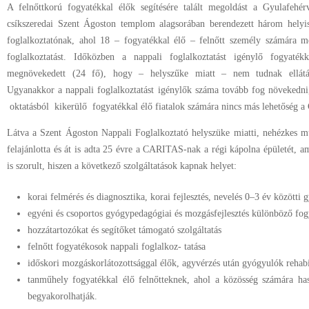
A felnőttkorú fogyatékkal élők segítésére talált megoldást a Gyulafehé
csíkszeredai Szent Ágoston templom alagsorában berendezett három helyi
foglalkoztatónak, ahol 18 – fogyatékkal élő – felnőtt személy számára me
foglalkoztatást. Időközben a nappali foglalkoztatást igénylő fogyaté
megnövekedett (24 fő), hogy – helyszűke miatt – nem tudnak ellátás
Ugyanakkor a nappali foglalkoztatást igénylők száma tovább fog növekedni, 
oktatásból kikerülő fogyatékkal élő fiatalok számára nincs más lehetőség a
Látva a Szent Ágoston Nappali Foglalkoztató helyszüke miatti, nehézkes m
felajánlotta és át is adta 25 évre a CARITAS-nak a régi kápolna épületét, am
is szorult, hiszen a következő szolgáltatások kapnak helyet:
korai felmérés és diagnosztika, korai fejlesztés, nevelés 0–3 év közötti
egyéni és csoportos gyógypedagógiai és mozgásfejlesztés különböző fog
hozzátartozókat és segítőket támogató szolgáltatás
felnőtt fogyatékosok nappali foglalkoz- tatása
időskori mozgáskorlátozottsággal élők, agyvérzés után gyógyulók rehabi
tanműhely fogyatékkal élő felnőtteknek, ahol a közösség számára ha
begyakorolhatják.