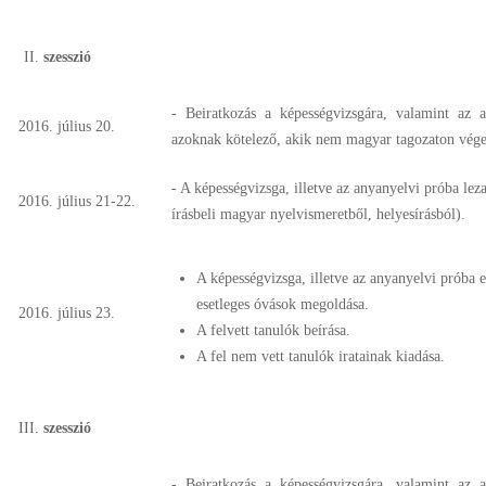
szesszió
- Beiratkozás a képességvizsgára, valamint az a
2016. július 20.
azoknak kötelező, akik nem magyar tagozaton végez
- A képességvizsga, illetve az anyanyelvi próba leza
2016. július 21-22.
írásbeli magyar nyelvismeretből, helyesírásból).
A képességvizsga, illetve az anyanyelvi próba 
esetleges óvások megoldása.
2016. július 23.
A felvett tanulók beírása.
A fel nem vett tanulók iratainak kiadása.
szesszió
- Beiratkozás a képességvizsgára, valamint az a