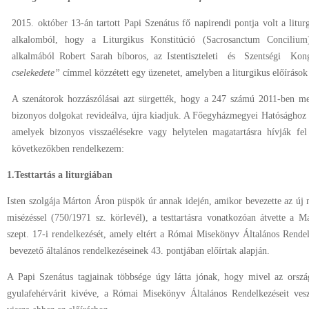
2015. október 13-án tartott Papi Szenátus fő napirendi pontja volt a litur
alkalomból, hogy a Liturgikus Konstitúció (Sacrosanctum Concilium
alkalmából Robert Sarah bíboros, az Istentiszteleti és Szentségi Ko
cselekedete”
címmel közzétett egy üzenetet, amelyben a liturgikus előíráso
A szenátorok hozzászólásai azt sürgették, hogy a 247 számú 2011-ben meg
bizonyos dolgokat revideálva, újra kiadjuk. A Főegyházmegyei Hatósághoz írá
amelyek bizonyos visszaélésekre vagy helytelen magatartásra hívják fe
következőkben rendelkezem:
1.Testtartás a liturgiában
Isten szolgája Márton Áron püspök úr annak idején, amikor bevezette az új 
misézéssel (750/1971 sz. körlevél), a testtartásra vonatkozóan átvette a
szept. 17-i rendelkezését, amely eltért a Római Misekönyv Általános Re
bevezető általános rendelkezéseinek 43. pontjában előírtak alapján.
A Papi Szenátus tagjainak többsége úgy látta jónak, hogy mivel az orsz
gyulafehérvárit kivéve, a Római Misekönyv Általános Rendelkezéseit vesz