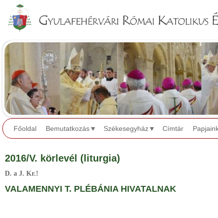
Jump to navigation
Főoldal
Bemutatkozás
Székesegyház
Címtár
Papjain
2016/V. körlevél (liturgia)
D. a J. Kr.!
VALAMENNYI T. PLÉBÁNIA HIVATALNAK