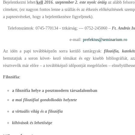
Bejelentkezni lehet/
kell
2016. szeptember 2. este nyolc óráig
az alább felsor
címeken; (ez nagyon fontos lenne a szállás és az étkezés előkészítésnek szempon
a paptestvéreket, hogy a bejelentkezésre figyeljenek).
Telefonszámok: 0745-770134 - titkárság; --- 0752-245060 –
Ft. András I
e-mail:
prefektus@seminarium.ro
Az idén a papi továbbképzőn sorra kerülő tantárgyak:
filozófia, kateké
bemutatjuk a soron követ- kező témákat és egy kisebb bibliográfiát, az
résztvevők már előre – a továbbképző időpontját megelőzően – elmélyülhess
Filozófia:
a filozófia helye a posztmodern társadalomban
a mai filozófiai gondolkodás helyzete
a virtuális világ és a filozófia
kihívások és lehetősége