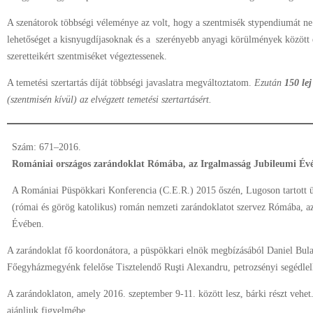
A szenátorok többségi véleménye az volt, hogy a szentmisék stypendiumát n
lehetőséget a kisnyugdíjasoknak és a szerényebb anyagi körülmények között é
szeretteikért szentmiséket végeztessenek.
A temetési szertartás díját többségi javaslatra megváltoztatom.
Ezután
150 lej
(szentmisén
kívül) az elvégzett temetési szertartásért.
Szám: 671–2016.
Romániai országos zarándoklat Rómába, az Irgalmasság Jubileumi Év
A Romániai Püspökkari Konferencia (C.E.R.) 2015 őszén, Lugoson tartott ü
(római és görög katolikus) román nemzeti zarándoklatot szervez Rómába, a
Évében.
A zarándoklat fő koordonátora, a püspökkari elnök megbízásából Daniel Bul
Főegyházmegyénk felelőse Tisztelendő Ruşti Alexandru, petrozsényi segédlel
A zarándoklaton, amely 2016. szeptember 9-11. között lesz, bárki részt vehe
ajánljuk figyelmébe.