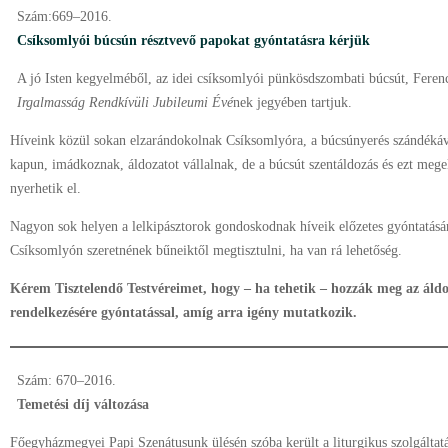
Szám:669–2016.
Csíksomlyói búcsún résztvevő papokat gyóntatásra kérjük
A jó Isten kegyelméből, az idei csíksomlyói pünkösdszombati búcsút, Ferenc
Irgalmasság Rendkívüli Jubileumi Évé
nek jegyében tartjuk.
Híveink közül sokan elzarándokolnak Csíksomlyóra, a búcsúnyerés szándékáv
kapun, imádkoznak, áldozatot vállalnak, de a búcsút szentáldozás és ezt meg
nyerhetik el.
Nagyon sok helyen a lelkipásztorok gondoskodnak híveik előzetes gyóntatásá
Csíksomlyón szeretnének bűneiktől megtisztulni, ha van rá lehetőség.
Kérem Tisztelendő Testvéreimet, hogy – ha tehetik – hozzák meg az áldo
rendelkezésére gyóntatással, amíg arra igény mutatkozik.
Szám: 670–2016.
Temetési díj változása
Főegyházmegyei Papi Szenátusunk ülésén szóba került a liturgikus szolgáltatá