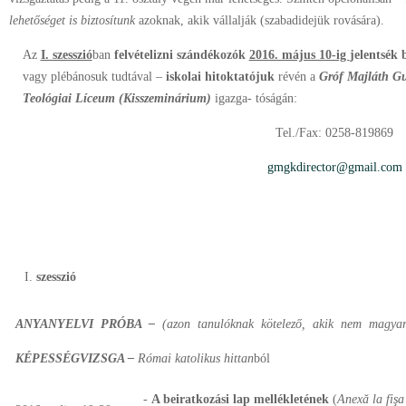
lehetőséget is biztosítunk
azoknak, akik vállalják (szabadidejük rovására).
Az
I. szesszió
ban
felvételizni szándékozók
2016. május 10-ig
jelentsék
vagy plébánosuk tudtával –
iskolai hitoktatójuk
révén a
Gróf Majláth Gu
Teológiai Líceum (Kisszeminárium)
igazga- tóságán:
Tel./Fax: 0258-819869
gmgkdirector@gmail.com
szesszió
ANYANYELVI PRÓBA –
(azon
tanulóknak kötelező, akik nem magyar 
KÉPESSÉGVIZSGA –
Római katolikus hittan
ból
-
A beiratkozási lap mellékletének
(
Anexă
la fişa