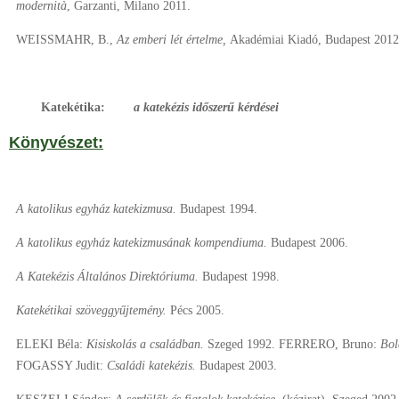
modernità
, Garzanti, Milano 2011.
WEISSMAHR, B.,
Az emberi lét értelme,
Akadémiai Kiadó, Budapest 2012
Katekétika:
a katekézis időszerű kérdései
Könyvészet:
A katolikus egyház katekizmusa.
Budapest 1994.
A katolikus egyház katekizmusának kompendiuma.
Budapest 2006.
A Katekézis Általános Direktóriuma.
Budapest 1998.
Katekétikai
szöveggyűjtemény.
Pécs 2005.
ELEKI Béla:
Kisiskolás
a családban.
Szeged 1992. FERRERO, Bruno:
Bol
FOGASSY Judit:
Családi katekézis.
Budapest 2003.