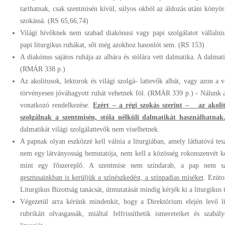
tarthatnak, csak szentmisén kívül, súlyos okból az áldozás utáni könyör
szokássá. (RS 65,66,74)
Világi hívőknek nem szabad diakónusi vagy papi szolgálatot vállalni
papi liturgikus ruhákat, sőt még azokhoz hasonlót sem. (RS 153)
A diakónus sajátos ruhája az albára és stólára vett dalmatika. A dalmat
(RMÁR 338 p.)
Az akolitusok, lektorok és világi szolgá- lattevők albát, vagy azon a
törvényesen jóváhagyott ruhát vehetnek föl. (RMÁR 339 p.) - Nálunk 
vonatkozó rendelkezése.
Ezért – a régi szokás szerint – az akoli
szolgálnak a szentmisén, stóla nélküli dal
matikát
használhatna
dalmatikát világi szolgálattevők nem viselhetnek.
A papnak olyan eszközzé kell válnia a liturgiában, amely láthatóvá tes
nem egy látványosság bemutatója, nem kell a közösség rokonszenvét ke
mint egy főszereplő. A szentmise nem színdarab, a pap nem s
gesztusainkban is kerüljük a színészkedést, a színpadias miséket
. Ezúto
Liturgikus Bizottság tanácsát, útmutatását mindig kérjék ki a liturgikus t
Végezetül arra kérünk mindenkit, hogy a Direktórium elején levő lit
rubrikáit olvasgassák, miáltal felfrissíthetik ismereteiket és szabál