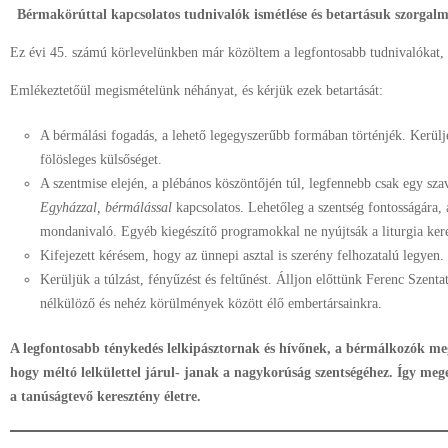
Bérmakörúttal kapcsolatos tudnivalók ismétlése és betartásuk szorgal
Ez évi 45. számú körlevelünkben már közöltem a legfontosabb tudnivalókat, 
Emlékeztetőül megismételünk néhányat, és kérjük ezek betartását:
A bérmálási fogadás, a lehető legegyszerűbb formában történjék. Kerülje
fölösleges külsőséget.
A szentmise elején, a plébános köszöntőjén túl, legfennebb csak egy szav
Egyházzal, bérmálással
kapcsolatos. Lehetőleg a szentség fontosságára, 
mondanivaló. Egyéb kiegészítő programokkal ne nyújtsák a liturgia kere
Kifejezett kérésem, hogy az ünnepi asztal is szerény felhozatalú legyen.
Kerüljük a túlzást, fényűzést és feltűnést. Álljon előttünk Ferenc Szent
nélkülöző és nehéz körülmények között élő embertársainkra.
A legfontosabb ténykedés lelkipásztornak és hívőnek, a bérmálkozók megfe
hogy méltó lelkülettel járul- janak a nagykorúság szentségéhez. Így meg
a tanúságtevő keresztény életre.