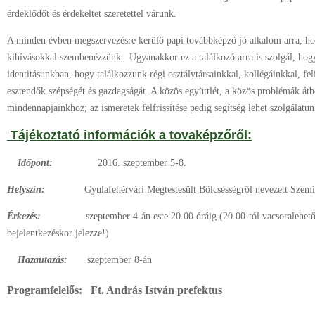
érdeklődőt és érdekeltet szeretettel várunk.
A minden évben megszervezésre kerülő papi továbbképző jó alkalom arra, hogy
kihívásokkal szembenézzünk. Ugyanakkor ez a találkozó arra is szolgál, hog
identitásunkban, hogy találkozzunk régi osztálytársainkkal, kollégáinkkal, fe
esztendők szépségét és gazdagságát. A közös együttlét, a közös problémák átbe
mindennapjainkhoz; az ismeretek felfrissítése pedig segítség lehet szolgálatu
Tájékoztató információk a tovaképzőről:
Időpont:
2016. szeptember 5-8.
Helyszín:
Gyulafehérvári Megtestesült Bölcsességről nevezett Szem
Érkezés:
szeptember 4-án este 20.00 óráig (20.00-tól vacsoralehetős
bejelentkezéskor jelezze!)
Hazautazás:
szeptember 8-án
Programfelelős: Ft. András István prefektus