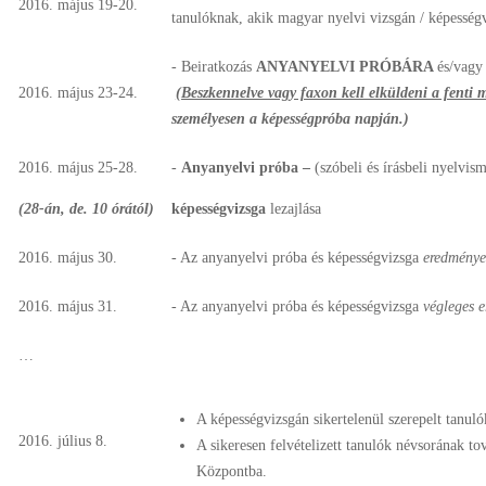
2016. május 19-20.
tanulóknak, akik magyar nyelvi vizsgán / képességv
- Beiratkozás
ANYANYELVI PRÓBÁRA
és/vag
2016. május 23-24.
(Beszkennelve vagy faxon kell elküldeni a fenti me
személyesen a képességpróba napján.)
2016. május 25-28.
-
Anyanyelvi próba –
(szóbeli és írásbeli nyelvism
(28-án,
de. 10 órától)
képességvizsga
lezajlása
2016. május 30.
- Az anyanyelvi próba és képességvizsga
eredmény
2016. május 31.
- Az anyanyelvi próba és képességvizsga
végleges 
…
A képességvizsgán sikertelenül szerepelt tanuló
2016. július 8.
A sikeresen felvételizett tanulók névsorának to
Központba.