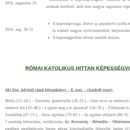
2016. augusztus 29.
azoknak kötelező, akik nem magyar tagozaton végez
A képességvizsga, illetve az anyanyelvi próba l
2016. aug. 30-31.
és írásbeli magyar nyelvismeretből, helyesírásb
A képességpróbán felvett tanulók beírása.
RÓMAI KATOLIKUS HITTAN KÉPESSÉGVI
Aki hisz, üdvözül
című
hittankönyv – 8. oszt. – (írásbeli teszt):
Biblia (15–18.) – Teremtés, gondviselés (28–33.) – Isten terve az emberrel 
emberré lett (43–48.) – Legyen meg a te akaratod! (54–59.) – Föltámadt é
Szentlélek (67–71.) – Jézus egyháza (79–83.) – Az egyház elöljárói (88–92.
7 szentség felsorolása, osztályozása;
b).
Keresztség – Bérmálás – Oltáriszen
esetében: meghatározás, forma, anyag, kiszolgáltatója, felvevője, hatása. (
C