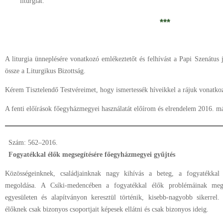
liturgiát.
***
A liturgia ünneplésére vonatkozó emlékeztetőt és felhívást a Papi Szenátus j
össze a Liturgikus Bizottság.
Kérem Tisztelendő Testvéreimet, hogy ismertessék híveikkel a rájuk vonatko
A fenti előírások főegyházmegyei használatát előírom és elrendelem 2016. máj
Szám: 562–2016.
Fogyatékkal élők megsegítésére főegyházmegyei gyűjtés
Közösségeinknek, családjainknak nagy kihívás a beteg, a fogyatékkal é
megoldása. A Csíki-medencében a fogyatékkal élők problémáinak mego
egyesületen és alapítványon keresztül történik, kisebb-nagyobb sikerrel
élőknek csak bizonyos csoportjait képesek ellátni és csak bizonyos ideig.