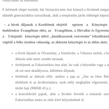
vissza ehhez az előíráshoz.
E kérésnek eleget teszünk, bár bizonyára nem lesz könnyű a híveknek megsz
idősebb generációkhoz tartozóknak, akik a templomba járók többségét képez
– a hívek álljanak a Kezdőének elejétől egészen a Könyörgés (
éneklésekor Evangélium előtt, az Evangélium, a Hitvallás és Egyet
a Felajánló könyörgés előtti „Imádkozzatok testvéreim” felszólítást
végétől a béke átadása válaszáig, az áldozási könyörgés és az áldás alatt
a hívek üljenek az Olvasmány, a Szentlecke, a Válaszos zsoltár, a hom
áldozás után szent csendet tartanak;
térdeljenek az Eukarisztikus ima alatt, ha csak a helyszüke vagy a 
ok ezt nem akadályozza, különben álljanak;
térdelnek az áldozás előtt, amikor a pap az
„Íme
az Isten Bá
térdelnek le az átváltoztatásra, azok mély meghajlást végezzenek,
térdet hajt (RMÁR 43 p.);
a koncelebráló papok, akik a híveket követik a testtartás szem
Eukarisztikus imára az oltár köré helyezkednek el.