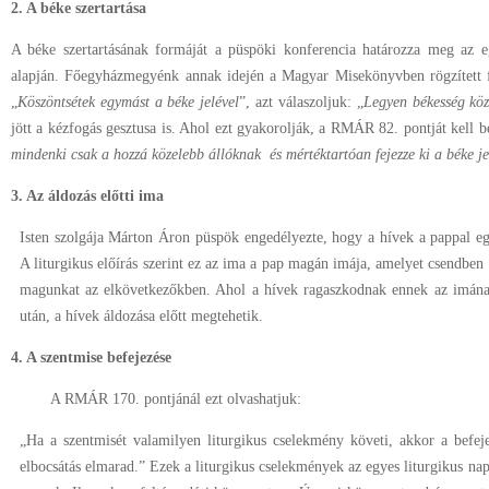
2. A béke szertartása
A béke szertartásának formáját a püspöki konferencia határozza meg az eg
alapján. Főegyházmegyénk annak idején a Magyar Misekönyvben rögzített fo
„
Köszöntsétek egymást a béke jelével
”, azt válaszoljuk: „
Legyen békesség kö
jött a kézfogás gesztusa is. Ahol ezt gyakorolják, a RMÁR 82. pontját kell be
mindenki csak a hozzá közelebb állóknak és mértéktartóan fejezze ki a béke je
3. Az áldozás előtti ima
Isten szolgája Márton Áron püspök engedélyezte, hogy a hívek a pappal e
A liturgikus előírás szerint ez az ima a pap magán imája, amelyet csendb
magunkat az elkövetkezőkben. Ahol a hívek ragaszkodnak ennek az imána
után, a hívek áldozása előtt megtehetik.
4. A szentmise befejezése
A RMÁR 170. pontjánál ezt olvashatjuk:
„Ha a szentmisét valamilyen liturgikus cselekmény követi, akkor a befejez
elbocsátás elmarad.” Ezek a liturgikus cselekmények az egyes liturgikus n