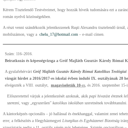
Kérem Tisztelendő Testvéreimet, hogy hozzák híveik tudomására ezt a zarándo
román nyelvű közösségekben.
A részt venni szándékozók jelentkezzenek Ruşti Alexandru tisztelendő úrnál,
mobilszámon, vagy a
chelu_17@hotmail.com
– e-mail címen.
Szám: 116–2016.
Beiratkozás és képességvizsga a Gróf Majláth Gusztáv Károly Római K
A gyulafehérvári
Gróf Majláth Gusztáv Károly Római Katolikus Teológia
vizsgát hirdet a 2016/2017-es iskolai évben induló IX. osztályának 28 h
elvégezték a VIII. osztályt,
magaviseletük 10
-es
, és 2016. szeptember 15-i
Előszeretettel várjuk a jelentkezését azoknak, akik
papi hivatást éreznek le
szerezni
, vagy „egyszerűen”
katolikus iskolában
szeretnének továbbtanulni.
A kántorképzés opcionális – jó hallással és énekhanggal, valamint zenei tehe
erre; a felkészítés a főegyházmegyei
Liturgikus és Egyházzenei Bizottság
irán
vizsgáztatás pedig a 11. osztály végén már lehetséges. Szintén opcionálisan –