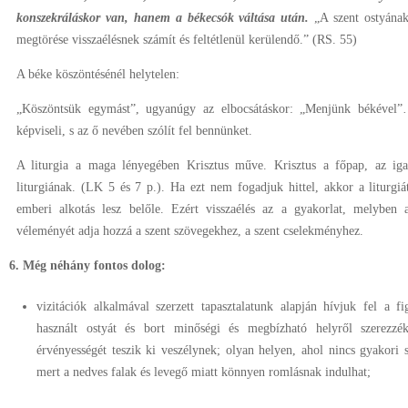
konszekráláskor van, hanem a békecsók váltása után.
„A szent ostyának
megtörése visszaélésnek számít és feltétlenül kerülendő.” (RS. 55)
A béke köszöntésénél helytelen:
„Köszöntsük egymást”, ugyanúgy az elbocsátáskor: „Menjünk békével”
képviseli, s az ő nevében szólít fel bennünket.
A liturgia a maga lényegében Krisztus műve. Krisztus a főpap, az igaz
liturgiának. (LK 5 és 7 p.). Ha ezt nem fogadjuk hittel, akkor a liturgiá
emberi alkotás lesz belőle. Ezért visszaélés az a gyakorlat, melyben 
véleményét adja hozzá a szent szövegekhez, a szent cselekményhez.
6. Még néhány fontos dolog:
vizitációk alkalmával szerzett tapasztalatunk alapján hívjuk fel a 
használt ostyát és bort minőségi és megbízható helyről szerezz
érvényességét teszik ki veszélynek; olyan helyen, ahol nincs gyakori s
mert a nedves falak és levegő miatt könnyen romlásnak indulhat;