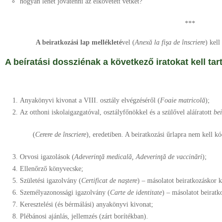
hogyan lehet jóvátenni az elkövetett vétket?
***
A beiratkozási lap mellékleté
vel (
Anexă
la fişa de înscriere
) kell
A beíratási dossziénak a következő iratokat kell tar
Anyakönyvi kivonat a VIII. osztály elvégzéséről (
Foaie matricolă
);
Az otthoni iskolaigazgatóval, osztályfőnökkel és a szülővel aláíratott
bei
(
Cerere
de înscriere
), eredetiben. A beiratkozási űrlapra nem kell k
Orvosi igazolások (
Adeverinţă medicală, Adeverinţă de vaccinări
);
Ellenőrző könyvecske;
Születési igazolvány (
Certificat de naştere
) – másolatot beiratkozáskor k
Személyazonossági igazolvány (
Carte de identitate
) – másolatot beiratk
Keresztelési (és bérmálási) anyakönyvi kivonat;
Plébánosi ajánlás, jellemzés (zárt borítékban).