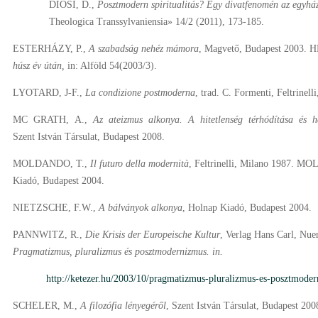
DIÓSI, D.,
Posztmodern spiritualitás? Egy divatfenomén az egyhá
Theologica Transsylvaniensia» 14/2 (2011), 173-185.
ESTERHÁZY, P.,
A szabadság nehéz mámora
, Magvető, Budapest 2003. 
húsz év útán,
in: Alföld 54(2003/3).
LYOTARD, J-F.,
La condizione postmoderna
, trad. C. Formenti, Feltrinell
MC GRATH, A.,
Az ateizmus alkonya. A hitetlenség térhódítása és 
Szent István Társulat, Budapest 2008.
MOLDANDO, T.,
Il futuro della modernità
, Feltrinelli, Milano 1987. M
Kiadó, Budapest 2004.
NIETZSCHE, F.W.,
A bálványok alkonya
, Holnap Kiadó, Budapest 2004.
PANNWITZ, R.,
Die Krisis der Europeische Kultur
, Verlag Hans Carl, Nu
Pragmatizmus, pluralizmus és posztmodernizmus. in.
http://ketezer.hu/2003/10/pragmatizmus-pluralizmus-es-posztmode
SCHELER, M.,
A filozófia lényegéről
, Szent István Társulat, Budapest 2