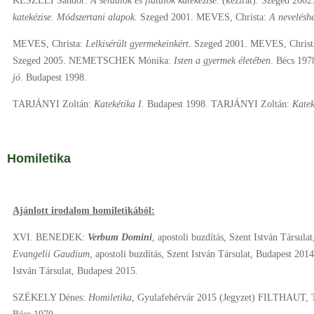
KESZELI Sándor:
A serdülők és fiatalok katekézise.
(kézirat). Szeged 20
katekézise. Módszertani alapok.
Szeged 2001. MEVES, Christa:
A neveléshe
MEVES, Christa:
Lelkisérült gyermekeinkért.
Szeged 2001. MEVES, Christ
Szeged 2005. NEMETSCHEK Mónika:
Isten a gyermek életében
. Bécs 19
jó.
Budapest 1998.
TARJÁNYI Zoltán:
Katekétika
I.
Budapest 1998. TARJÁNYI Zoltán:
Katek
Homiletika
Ajánlott
irodalom homiletikából:
XVI. BENEDEK:
Verbum
Domini
, apostoli buzdítás, Szent István Társu
Evangelii Gaudium
, apostoli buzdítás, Szent István Társulat, Budapest 201
István Társulat, Budapest 2015.
SZÉKELY Dénes:
Homiletika
, Gyulafehérvár 2015 (Jegyzet) FILTHAUT,