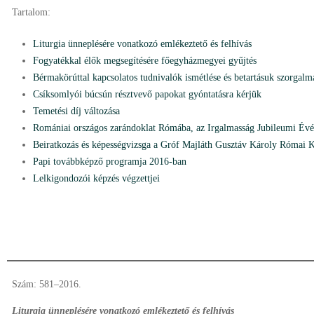
Tartalom:
Liturgia ünneplésére vonatkozó emlékeztető és felhívás
Fogyatékkal élők megsegítésére főegyházmegyei gyűjtés
Bérmakörúttal kapcsolatos tudnivalók ismétlése és betartásuk szorgalm
Csíksomlyói búcsún résztvevő papokat gyóntatásra kérjük
Temetési díj változása
Romániai országos zarándoklat Rómába, az Irgalmasság Jubileumi Év
Beiratkozás és képességvizsga a Gróf Majláth Gusztáv Károly Római 
Papi továbbképző programja 2016-ban
Lelkigondozói képzés végzettjei
Szám: 581–2016.
Liturgia ünneplésére vonatkozó emlékeztető és felhívás