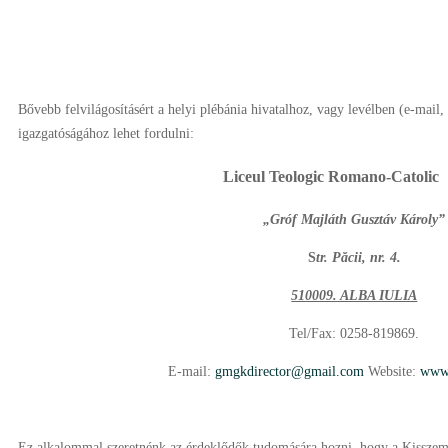
Bővebb felvilágosításért a helyi plébánia hivatalhoz, vagy levélben (e-mail, 
igazgatóságához lehet fordulni:
Liceul Teologic Romano-Catolic
„Gróf Majláth Gusztáv Károly”
S
tr. Păcii, nr. 4.
510009. ALBA IULIA
Tel/Fax: 0258-819869.
E-mail:
gmgkdirector@gmail.com
Website:
www.
Ez alkalommal szeretnénk az érdeklődők tudomására hozni, hogy a Kissze