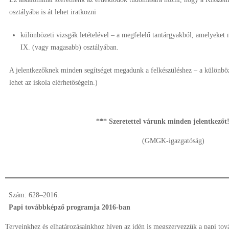
osztályába is át lehet iratkozni
különbözeti vizsgák letételével – a megfelelő tantárgyakból, amelyeket
IX. (vagy magasabb) osztályában.
A jelentkezőknek minden segítséget megadunk a felkészüléshez – a különböze
lehet az iskola elérhetőségein.)
*** Szeretettel várunk minden jelentkezőt
(GMGK-igazgatóság)
Szám: 628–2016.
Papi továbbképző programja 2016-ban
Terveinkhez és elhatározásainkhoz híven az idén is megszervezzük a papi to