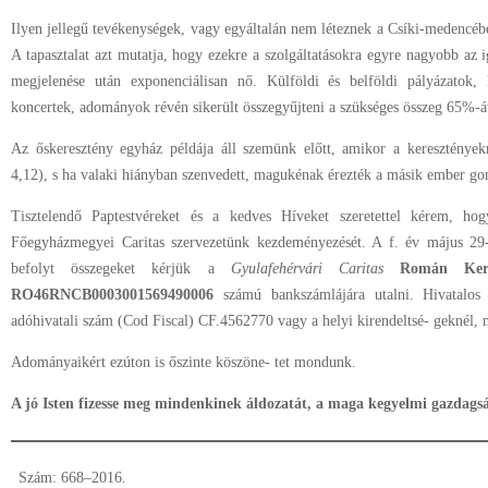
Ilyen jellegű tevékenységek, vagy egyáltalán nem léteznek a Csíki-medencéb
A tapasztalat azt mutatja, hogy ezekre a szolgáltatásokra egyre nagyobb az 
megjelenése után exponenciálisan nő. Külföldi és belföldi pályázatok, 
koncertek, adományok révén sikerült összegyűjteni a szükséges összeg 65%-á
Az őskeresztény egyház példája áll szemünk előtt, amikor a keresztények
4,12), s ha valaki hiányban szenvedett, magukénak érezték a másik ember gon
Tisztelendő Paptestvéreket és a kedves Híveket szeretettel kérem, hog
Főegyházmegyei Caritas szervezetünk kezdeményezését. A f. év május 29-é
befolyt összegeket kérjük a
Gyulafehérvári Caritas
Román Ker
RO46RNCB0003001569490006
számú bankszámlájára utalni. Hivatalo
adóhivatali szám (Cod Fiscal) CF.4562770 vagy a helyi kirendeltsé- geknél,
Adományaikért ezúton is őszinte köszöne- tet mondunk.
A jó Isten fizesse meg mindenkinek áldozatát, a maga kegyelmi gazdags
Szám: 668–2016.