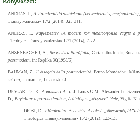
Könyvészet:
ANDRÁS I.,
A virtualizálódó szubjektum (helyzetjelentés, morfondírozás)
Transsylvaniensia» 17/2 (2014), 325-341.
ANDRÁS, I.,
Naplemente? (A modern kor metamorfózisa vagyis a p
Theologica Transsylvaniensia» 17/1 (2014), 7-22.
ANZENBACHER, A.,
Bevezetés a filozófiába
, Cartaphilus kiado, Buda
posztmodern,
in: Replika 30(1998/6).
BAUMAN, Z.,
Il disaggio della postmodernitá,
Bruno Momdadori, Milan
cel rău
, Humanitas, Bucuresti 2011.
DESCARTES, R.,
A módszerről
, ford. Tamás G.M., Alexander B., Szemer
D.,
Egyházam a posztmodernben, A dialógus-„kényszer” ideje
, Vigilia Ki
DIÓSI, D.,
Plázakultúra és egyház. Az olcsó „sikerstratégiák”hi
Theologica Transsylvaniensia» 15/2 (2012), 123-135.