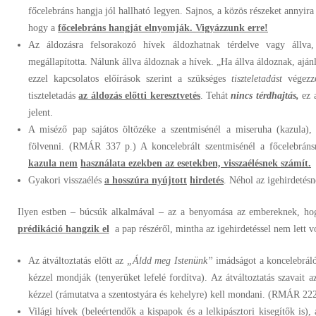
főcelebráns hangja jól hallható legyen. Sajnos, a közös részeket annyi
hogy a
főce
lebráns hangját elnyomják. Vigyázzunk erre!
Az áldozásra felsorakozó hívek áldozhatnak térdelve vagy állv
megállapította. Nálunk állva áldoznak a hívek. „Ha állva áldoznak, ajánl
ezzel kapcsolatos előírások szerint a szükséges
tiszteletadást
végez
tiszteletadás
az áldozás előtti
keresztvetés
. Tehát
nincs térdhajtás,
ez 
jelent.
A miséző pap sajátos öltözéke a szentmisénél a miseruha (kazula), 
fölvenni. (RMÁR 337 p.) A koncelebrált szentmisénél a főcelebráns
kazula nem
használata ezekben az esetekben, vissza
élésnek számít.
Gyakori visszaélés
a hosszúra nyújtott
hirdetés
. Néhol az igehirdetésn
Ilyen estben – búcsúk alkalmával – az a benyomása az embereknek, h
prédikáció hangzik el
a pap részéről, mintha az igehirdetéssel nem lett 
Az átváltoztatás előtt az
„Áldd meg Istenünk”
imádságot a koncelebráló
kézzel mondják (tenyerüket lefelé fordítva). Az átváltoztatás szavait a
kézzel (rámutatva a szentostyára és kehelyre) kell mondani. (RMÁR 222 
Világi hívek (beleértendők a kispapok és a lelkipásztori kisegítők is)