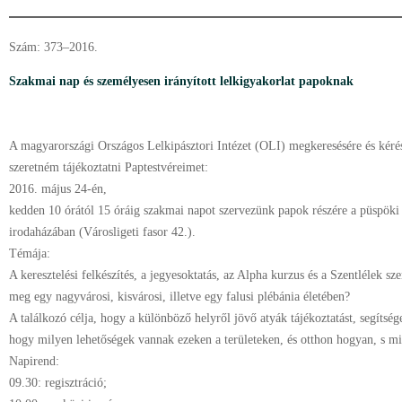
Szám: 373–2016.
Szakmai nap és személyesen irányított lelkigyakorlat papoknak
A magyarországi Országos Lelkipásztori Intézet (OLI) megkeresésére és kéré
szeretném tájékoztatni Paptestvéreimet:
2016. május 24-én,
kedden 10 órától 15 óráig szakmai napot szervezünk papok részére a püspöki 
irodaházában (Városligeti fasor 42.).
Témája:
A keresztelési felkészítés, a jegyesoktatás, az Alpha kurzus és a Szentlélek s
meg egy nagyvárosi, kisvárosi, illetve egy falusi plébánia életében?
A találkozó célja, hogy a különböző helyről jövő atyák tájékoztatást, segítsé
hogy milyen lehetőségek vannak ezeken a területeken, és otthon hogyan, s mi
Napirend:
09.30: regisztráció;