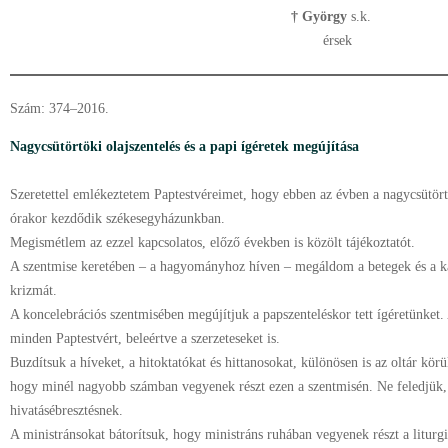
† György
s.k.
érsek
Szám: 374–2016.
Nagycsütörtöki olajszentelés és a papi ígéretek megújítása
Szeretettel emlékeztetem Paptestvéreimet, hogy ebben az évben a nagycsütörtö
órakor kezdődik székesegyházunkban.
Megismétlem az ezzel kapcsolatos, előző években is közölt tájékoztatót.
A szentmise keretében – a hagyományhoz híven – megáldom a betegek és a k
krizmát.
A koncelebrációs szentmisében megújítjuk a papszenteléskor tett ígéretünket.
minden Paptestvért, beleértve a szerzeteseket is.
Buzdítsuk a híveket, a hitoktatókat és hittanosokat, különösen is az oltár körül 
hogy minél nagyobb számban vegyenek részt ezen a szentmisén. Ne feledjük, h
hivatásébresztésnek.
A ministránsokat bátorítsuk, hogy ministráns ruhában vegyenek részt a liturg