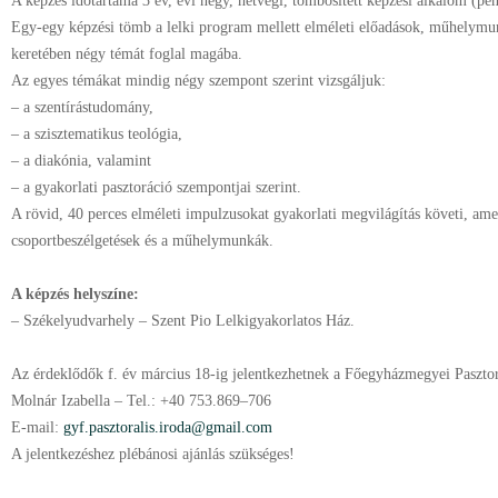
A képzés időtartama 3 év, évi négy, hétvégi, tömbösített képzési alkalom (pén
Egy-egy képzési tömb a lelki program mellett elméleti előadások, műhelymu
keretében négy témát foglal magába.
Az egyes témákat mindig négy szempont szerint vizsgáljuk:
–
a szentírástudomány,
–
a szisztematikus teológia,
–
a diakónia, valamint
–
a gyakorlati pasztoráció szempontjai szerint.
A rövid, 40 perces elméleti impulzusokat gyakorlati megvilágítás követi, ame
csoportbeszélgetések és a műhelymunkák.
A képzés helyszíne:
–
Székelyudvarhely – Szent Pio Lelkigyakorlatos Ház.
Az érdeklődők f. év március 18-ig jelentkezhetnek a Főegyházmegyei Paszto
Molnár Izabella – Tel.: +40 753.869–706
E-mail:
gyf.pasztoralis.iroda@gmail.com
A jelentkezéshez plébánosi ajánlás szükséges!