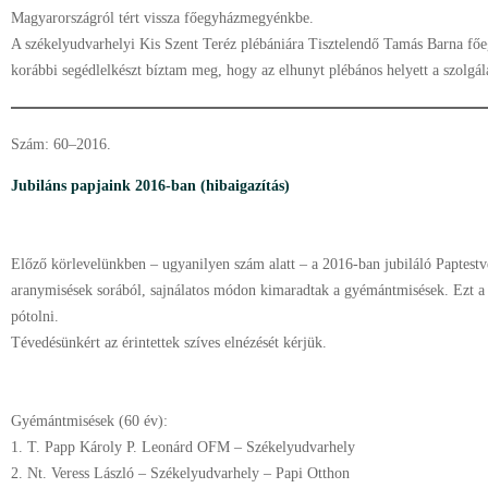
Magyarországról tért vissza főegyházmegyénkbe.
A székelyudvarhelyi Kis Szent Teréz plébániára Tisztelendő Tamás Barna főeg
korábbi segédlelkészt bíztam meg, hogy az elhunyt plébános helyett a szolgála
Szám: 60–2016.
Jubiláns papjaink 2016-ban (hibaigazítás)
Előző körlevelünkben – ugyanilyen szám alatt – a 2016-ban jubiláló Paptestv
aranymisések sorából, sajnálatos módon kimaradtak a gyémántmisések. Ezt a
pótolni.
Tévedésünkért az érintettek szíves elnézését kérjük.
Gyémántmisések (60 év):
1.
T. Papp Károly P. Leonárd OFM
–
Székelyudvarhely
2.
Nt. Veress László
–
Székelyudvarhely – Papi Otthon