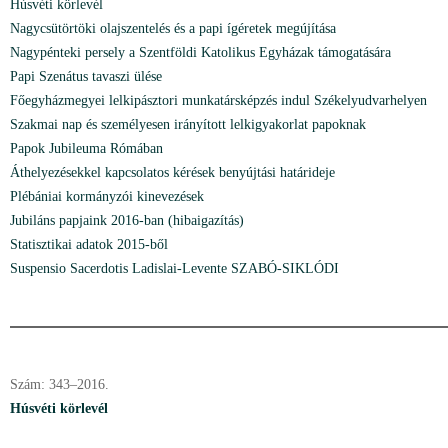
Húsvéti körlevél
Nagycsütörtöki olajszentelés és a papi ígéretek megújítása
Nagypénteki persely a Szentföldi Katolikus Egyházak támogatására
Papi Szenátus tavaszi ülése
Főegyházmegyei lelkipásztori munkatársképzés indul Székelyudvarhelyen
Szakmai nap és személyesen irányított lelkigyakorlat papoknak
Papok Jubileuma Rómában
Áthelyezésekkel kapcsolatos kérések benyújtási határideje
Plébániai kormányzói kinevezések
Jubiláns papjaink 2016-ban (hibaigazítás)
Statisztikai adatok 2015-ből
Suspensio Sacerdotis Ladislai-Levente SZABÓ-SIKLÓDI
Szám: 343–2016.
Húsvéti körlevél