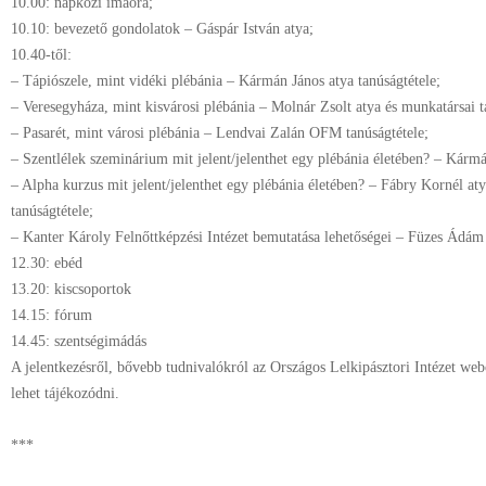
10.00: napközi imaóra;
10.10: bevezető gondolatok – Gáspár István atya;
10.40-től:
– Tápiószele, mint vidéki plébánia – Kármán János atya tanúságtétele;
– Veresegyháza, mint kisvárosi plébánia – Molnár Zsolt atya és munkatársai t
– Pasarét, mint városi plébánia – Lendvai Zalán OFM tanúságtétele;
– Szentlélek szeminárium mit jelent/jelenthet egy plébánia életében? – Kármá
– Alpha kurzus mit jelent/jelenthet egy plébánia életében? – Fábry Kornél a
tanúságtétele;
– Kanter Károly Felnőttképzési Intézet bemutatása lehetőségei – Füzes Ádám 
12.30: ebéd
13.20: kiscsoportok
14.15: fórum
14.45: szentségimádás
A jelentkezésről, bővebb tudnivalókról az Országos Lelkipásztori Intézet webo
lehet tájékozódni.
***