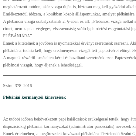
meghatározott módon, akár vizsga útján is, biztosan meg kell győződni alkal
Emlékeztetőül idézem, a korábban közölt álláspontunkat, amelyet plébániára 
A plébánosi vizsga szabályzatának 2. §-ában ez áll: „Plébánosi vizsga nélkül 
címet, nem kaphat végleges, visszavonásig szóló igehirdetési és gyóntatá
PLÉBÁNIÁRA”.
Ennek a kitételnek a jövőben is nyomatékkal érvényt szeretnénk szerezni. Aki
plébániára, tudnia kell, hogy eredményesen vizsgát tett paptestvérei előnyt é
A magunk részéről ismételten kérni és buzdítani szeretnénk azon Paptestvérek
plébánosi vizsgát, hogy éljenek a lehetőséggel.
Szám: 378–2016.
Plébániai kormányzói kinevezések
Az utóbbi időben bekövetkezett papi halálozások szükségessé tették, hogy átme
dispozíciókig plébániai kormányzókat (administrator paroecialis) nevezzek k
Ennek értelmében, a megüresedett kovásznai plébániára Tisztelendő Szabó Gy