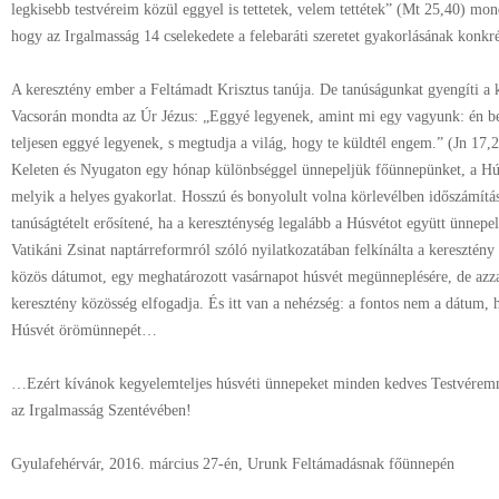
legkisebb testvéreim közül eggyel is tettetek, velem tettétek” (Mt 25,40) mo
hogy az Irgalmasság 14 cselekedete a felebaráti szeretet gyakorlásának konkr
A keresztény ember a Feltámadt Krisztus tanúja. De tanúságunkat gyengíti a 
Vacsorán mondta az Úr Jézus: „Eggyé legyenek, amint mi egy vagyunk: én be
teljesen eggyé legyenek, s megtudja a világ, hogy te küldtél engem.” (Jn 17,
Keleten és Nyugaton egy hónap különbséggel ünnepeljük főünnepünket, a Húsv
melyik a helyes gyakorlat. Hosszú és bonyolult volna körlevélben időszámítás
tanúságtételt erősítené, ha a kereszténység legalább a Húsvétot együtt ünnepe
Vatikáni Zsinat naptárreformról szóló nyilatkozatában felkínálta a keresztén
közös dátumot, egy meghatározott vasárnapot húsvét megünneplésére, de azzal
keresztény közösség elfogadja. És itt van a nehézség: a fontos nem a dátum,
Húsvét örömünnepét…
…Ezért kívánok kegyelemteljes húsvéti ünnepeket minden kedves Testvérem
az Irgalmasság Szentévében!
Gyulafehérvár, 2016. március 27-én, Urunk Feltámadásnak főünnepén