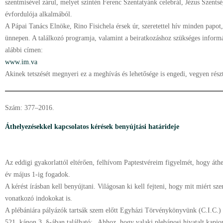
szentmisével zárul, melyet szintén Ferenc Szentatyánk celebrál, Jézus Szent
évfordulója alkalmából.
A Pápai Tanács Elnöke, Rino Fisichela érsek úr, szeretettel hív minden papot,
ünnepen. A találkozó programja, valamint a beiratkozáshoz szükséges infor
alábbi címen:
www.im.va
Akinek tetszését megnyeri ez a meghívás és lehetősége is engedi, vegyen részt
Szám: 377–2016.
Áthelyezésekkel kapcsolatos kérések benyújtási határideje
Az eddigi gyakorlattól eltérően, felhívom Paptestvéreim figyelmét, hogy áthe
év május 1-ig fogadok.
A kérést írásban kell benyújtani. Világosan ki kell fejteni, hogy mit miért sze
vonatkozó indokokat is.
A plébániára pályázók tartsák szem előtt Egyházi Törvénykönyvünk (C.I.C.) 
521. kánon 3. §-ában található: „Ahhoz, hogy valaki plebánosi hivatalt kapjo