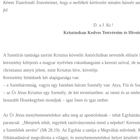
Kérem Tisztelendő Testvéreimet,
hogy a mellékelt körlevelet minden húsvéti sze
fel.
D. a J. Kr.!
Krisztusban Kedves Testvéreim és Hívei
A Szentírás tanúsága szerint Krisztus követőit Antióchiában nevezték először
keresztény kifejezés a magyar nyelvben rokonhangzású a kereszt szóval, de n
christianus annyit jelent, mint Krisztus híve, követője.
Keresztény hitünknek két alapigazsága van:
–
a Szentháromság, vagyis egy Istenben három Személy van: Atya, Fiú és Sze
–
az Úr Jézus Krisztus egy Személy, de két természetben: az isteni és az emb
hosszabb Hiszekegyben mondjuk – igaz Isten és igaz ember.
Az Úr Jézus menybemenetelekor adta meg az apostoloknak – tehát Egyházána
parancsát: „Menjetek tehát, tegyétek tanítványommá mind a népeket! Kereszte
a Szentlélek nevére” (Mt 28,19). Az Egyház a tanúja a Megváltás művének: Kr
föltámadásával megváltotta a világot, és menybemenetelekor helyet készített