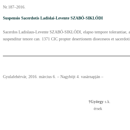
Nr.187–2016.
Suspensio Sacerdotis Ladislai-Levente SZABÓ-SIKLÓDI
Sacerdos Ladislaus-Levente SZABÓ-SIKLÓDI, elapso tempore tolerantiae, a 1
suspenditur tenore can. 1371 CIC propter desertionem dioeceseos et sacerdoti
Gyulafehérvár, 2016. március 6. – Nagyböjt 4. vasárnapján –
†György
s.k.
érsek