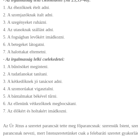
- Az irgalmasság testi cselekedetei (Mt 25,35–46):
1. Az éhezőknek ételt adni.
2. A szomjazóknak italt adni.
3. A szegényeket ruházni.
4. Az utasoknak szállást adni.
5. A fogságban levőkért imádkozni.
6. A betegeket látogatni.
7. A halottakat eltemetni.
- Az irgalmasság lelki cselekedetei:
1. A bűnösöket meginteni.
2. A tudatlanokat tanítani.
3. A kétkedőknek jó tanácsot adni.
4. A szomorúakat vigasztalni.
5. A bántalmakat békével tűrni.
6. Az ellenünk vétkezőknek megbocsátani.
7. Az élőkért és holtakért imádkozni.
Az Úr Jézus a szeretet parancsát tette meg főparancsnak: szeressük Istent, sz
parancsnak nevezi, mert Istenszeretetünket csak a felebaráti szeretet gyakorlá