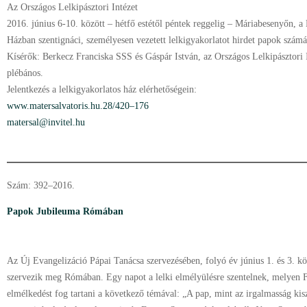
Az Országos Lelkipásztori Intézet
2016. június 6-10. között – hétfő estétől péntek reggelig – Máriabesenyőn, a
Házban szentignáci, személyesen vezetett lelkigyakorlatot hirdet papok számá
Kísérők: Berkecz Franciska SSS és Gáspár István, az Országos Lelkipásztori 
plébános.
Jelentkezés a lelkigyakorlatos ház elérhetőségein:
www.matersalvatoris.hu.28/420–176
matersal@invitel.hu
Szám: 392–2016.
Papok Jubileuma Rómában
Az Új Evangelizáció Pápai Tanácsa szervezésében, folyó év június 1. és 3. 
szervezik meg Rómában. Egy napot a lelki elmélyülésre szentelnek, melyen 
elmélkedést fog tartani a következő témával: „A pap, mint az irgalmasság kis