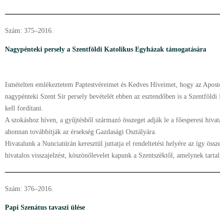
Szám: 375–2016.
Nagypénteki persely a Szentföldi Katolikus Egyházak támogatására
Ismételten emlékeztetem Paptestvéreimet és Kedves Híveimet, hogy az Aposto
nagypénteki Szent Sir persely bevételét ebben az esztendőben is a Szentföld
kell fordítani.
A szokáshoz híven, a gyűjtésből származó összeget adják le a főesperesi hiva
ahonnan továbbítják az érsekség Gazdasági Osztályára.
Hivatalunk a Nunciatúrán keresztül juttatja el rendeltetési helyére az így ö
hivatalos visszajelzést, köszönőlevelet kapunk a Szentszéktől, amelynek tartal
Szám: 376–2016.
Papi Szenátus tavaszi ülése