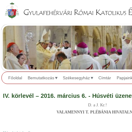
Jump to navigation
Főoldal
Bemutatkozás
Székesegyház
Címtár
Papjain
IV. körlevél – 2016. március 6. - Húsvéti üzene
D. a J. Kr.!
VALAMENNYI T. PLÉBÁNIA HIVATAL