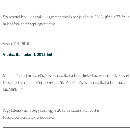
Szeretettel hívjuk és várjuk gyémántmisés papjainkat is 2016. június 23-án, 
hálaadásra és ünnepi együttlétre.
Szám:114–2016.
Statisztikai adatok 2015-ből
Minden év elején, az előző év statisztikai adatait bekéri az Apostoli Szentszé
főesperesi kerületenként összesítettük. A 2015-ös év statisztikai adatait tarta
közöljük. .//.
A gylafehérvári Főegyházmegye 2015-ös statisztikai adatai
főesperesi kerületekre lebontva