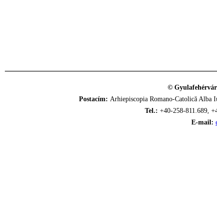
© Gyulafehérvár
Postacím:
Arhiepiscopia Romano-Catolică Alba Iu
Tel.:
+40-258-811.689, +
E-mail: