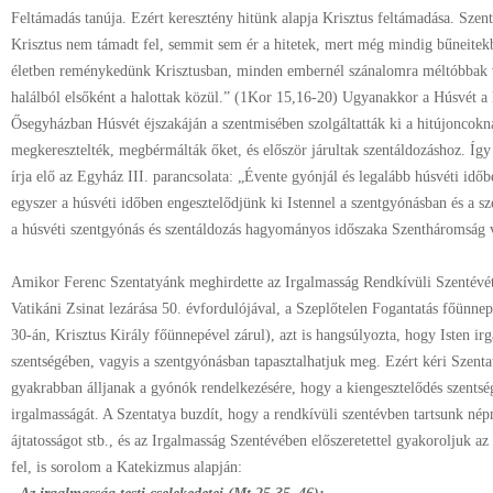
Feltámadás tanúja. Ezért keresztény hitünk alapja Krisztus feltámadása. Szent
Krisztus nem támadt fel, semmit sem ér a hitetek, mert még mindig bűneite
életben reménykedünk Krisztusban, minden embernél szánalomra méltóbbak v
halálból elsőként a halottak közül.” (1Kor 15,16-20) Ugyanakkor a Húsvét 
Ősegyházban Húsvét éjszakáján a szentmisében szolgáltatták ki a hitújoncokna
megkeresztelték, megbérmálták őket, és először járultak szentáldozáshoz. Így
írja elő az Egyház III. parancsolata: „Évente gyónjál és legalább húsvéti id
egyszer a húsvéti időben engesztelődjünk ki Istennel a szentgyónásban és a s
a húsvéti szentgyónás és szentáldozás hagyományos időszaka Szentháromság v
Amikor Ferenc Szentatyánk meghirdette az Irgalmasság Rendkívüli Szentévét
Vatikáni Zsinat lezárása 50. évfordulójával, a Szeplőtelen Fogantatás főünn
30-án, Krisztus Király főünnepével zárul), azt is hangsúlyozta, hogy Isten ir
szentségében, vagyis a szentgyónásban tapasztalhatjuk meg. Ezért kéri Szent
gyakrabban álljanak a gyónók rendelkezésére, hogy a kiengesztelődés szentsé
irgalmasságát. A Szentatya buzdít, hogy a rendkívüli szentévben tartsunk nép
ájtatosságot stb., és az Irgalmasság Szentévében előszeretettel gyakoroljuk az i
fel, is sorolom a Katekizmus alapján: