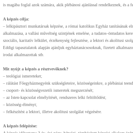
is magába foglal azok számára, akik plébánosi ajánlással rendelkeznek, és a f
A képzés célja:
–
lelkipásztori munkatársak képzése, a római katolikus Egyház tanításának el
alkalmazása, a vallási műveltség szintjének emelése, a tudatos–öntudatos keres
szociális, karitatív lelkület, érzékenység fejlesztése, a lektori és akolitusi szol
Eddigi tapasztalatok alapján ajánljuk egyháztanácsosoknak, fizetett alkalmazo
irodai alkalmazottak stb.
Mit nyújt a képzés a résztvevőknek?
–
teológiai ismereteket;
–
rálátást Főegyházmegyénk szükségleteire, közösségeinkre, a plébániai teen
–
csoport- és közösségvezetői ismeretek megszerzését;
–
az Isten-kapcsolat elmélyítését, rendszeres lelki feltöltődést;
–
közösség-élményt;
–
felkészítést a lektori, illetve akolitusi szolgálat végzésére.
A képzés felépítése: