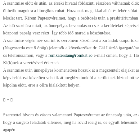
A szentmise előtt és után, az érseki hivatal földszinti részében válthatnak öltö
ölthetik magukra a liturgikus ruhát. Hozzanak magukkal albát és fehér stólát.
készlet tart. Kérem Paptestvéreimet, hogy a beöltözés után a presbitériumban f
Az idő szorítása miatt, az ünnepélyes bevonuláson csak a kerületeket képvisel
központi papság vesz részt. Így több idő marad a köszöntésre.
A szentmise végén név szerint is szeretném köszönteni a zarándok csoportoka
(Nagyszerda este 8 óráig) jelentsék a következőket dr. Gál László igazgató/
os telefonszámon, vagy a
romkaterstan@romkat.ro
e-mail címen, hogy 1. Hon
Ki(k)nek a vezetésével érkeznek.
A szentmise után ünnepélyes körmenetben hozzuk át a megszentelt olajakat az 
képviselők ezt követően vehetik át megbízottunktól a kerületnek biztosított sze
kápolna előtt, erre a célra kialakított helyen.
 † 
Szeretettel hívom és várom valamennyi Paptestvéremet az ünnepség után, az 
hogy a sürgető feladatok ellenére, még ha rövid ideig is, de együtt lehessünk
agapén.