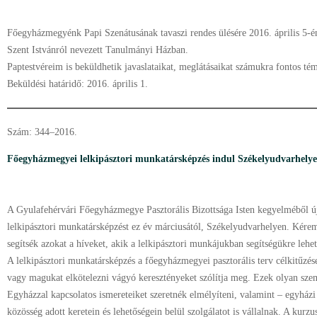
Főegyházmegyénk Papi Szenátusának tavaszi rendes ülésére 2016. április 5-én
Szent Istvánról nevezett Tanulmányi Házban.
Paptestvéreim is beküldhetik javaslataikat, meglátásaikat számukra fontos té
Beküldési határidő: 2016. április 1.
Szám: 344–2016.
Főegyházmegyei lelkipásztori munkatársképzés indul Székelyudvarhely
A Gyulafehérvári Főegyházmegye Pasztorális Bizottsága Isten kegyelméből ú
lelkipásztori munkatársképzést ez év márciusától, Székelyudvarhelyen. Kérem
segítsék azokat a híveket, akik a lelkipásztori munkájukban segítségükre lehe
A lelkipásztori munkatársképzés a főegyházmegyei pasztorális terv célkitűzése
vagy magukat elkötelezni vágyó keresztényeket szólítja meg. Ezek olyan szem
Egyházzal kapcsolatos ismereteiket szeretnék elmélyíteni, valamint – egyházi
közösség adott keretein és lehetőségein belül szolgálatot is vállalnak. A kurzu