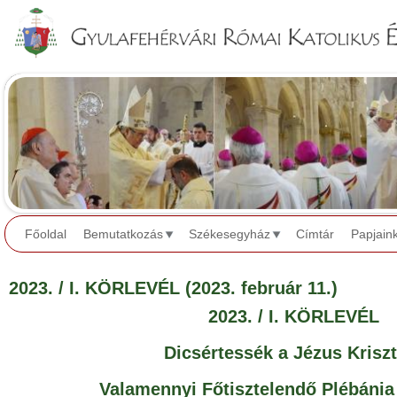
Jump to navigation
Főoldal
Bemutatkozás
Székesegyház
Címtár
Papjain
2023. / I. KÖRLEVÉL (2023. február 11.)
2023. / I. KÖRLEVÉL
Dicsértessék a Jézus Krisz
Valamennyi Főtisztelendő Plébánia