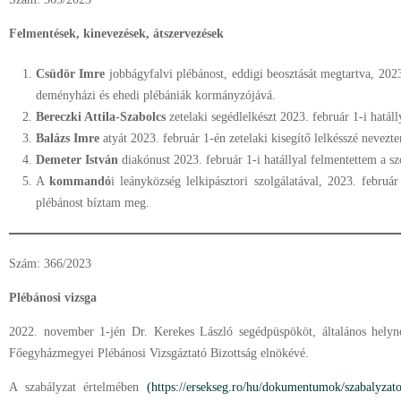
Felmentések, kinevezések, átszervezések
Csüdör Imre
jobbágyfalvi plébánost, eddigi beosztását megtartva, 2023
deményházi és ehedi plébániák kormányzójává.
Bereczki Attila-Szabolcs
zetelaki segédlelkészt 2023. február 1-i hatál
Balázs Imre
atyát 2023. február 1-én zetelaki kisegítő lelkésszé nevezt
Demeter István
diakónust 2023. február 1-i hatállyal felmentettem a szo
A
kommandó
i leányközség lelkipásztori szolgálatával, 2023. február 
plébánost bíztam meg.
Szám: 366/2023
Plébánosi vizsga
2022. november 1-jén Dr. Kerekes László segédpüspököt, általános helyn
Főegyházmegyei Plébánosi Vizsgáztató Bizottság elnökévé.
A szabályzat értelmében
(https://ersekseg.ro/hu/dokumentumok/szabalyzat