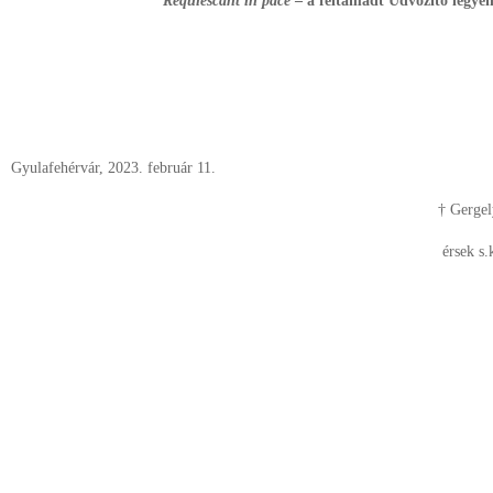
Requiescant in pace
– a feltámadt Üdvözítő legye
Gyulafehérvár, 2023. február 11.
† Gergel
érsek s.k