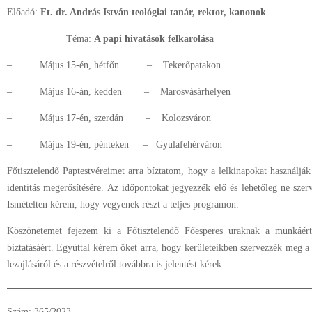
Előadó:
Ft. dr. András István teológiai tanár, rektor, kanonok
Téma:
A papi hivatások felkarolása
– Május 15-én, hétfőn – Tekerőpatakon
– Május 16-án, kedden – Marosvásárhelyen
– Május 17-én, szerdán – Kolozsváron
– Május 19-én, pénteken – Gyulafehérváron
Főtisztelendő Paptestvéreimet arra bíztatom, hogy a lelkinapokat használják 
identitás megerősítésére. Az időpontokat jegyezzék elő és lehetőleg ne sz
Ismételten kérem, hogy vegyenek részt a teljes programon.
Köszönetemet fejezem ki a Főtisztelendő Főesperes uraknak a munkáért,
biztatásáért. Egyúttal kérem őket arra, hogy kerületeikben szervezzék meg a 
lezajlásáról és a részvételről továbbra is jelentést kérek.
Szám: 365/2023