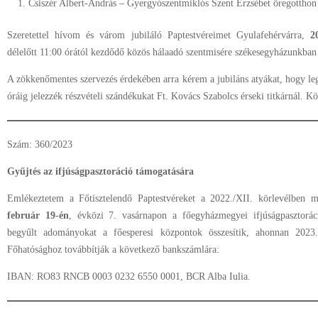
Csiszér Albert-András – Gyergyószentmiklós Szent Erzsébet öregotthon
Szeretettel hívom és várom jubiláló Paptestvéreimet Gyulafehérvárra,
20
délelőtt 11:00 órától kezdődő közös hálaadó szentmisére székesegyházunkban 
A zökkenőmentes szervezés érdekében arra kérem a jubiláns atyákat, hogy l
óráig jelezzék részvételi szándékukat Ft. Kovács Szabolcs érseki titkárnál.
Szám: 360/2023
Gyűjtés az ifjúságpasztoráció támogatására
Emlékeztetem a Főtisztelendő Paptestvéreket a 2022./XII. körlevélben m
február 19-én
, évközi 7. vasárnapon a főegyházmegyei ifjúságpasztorác
begyűlt adományokat a főesperesi központok összesítik, ahonnan 202
Főhatósághoz továbbítják a következő bankszámlára:
IBAN: RO83 RNCB 0003 0232 6550 0001, BCR Alba Iulia.