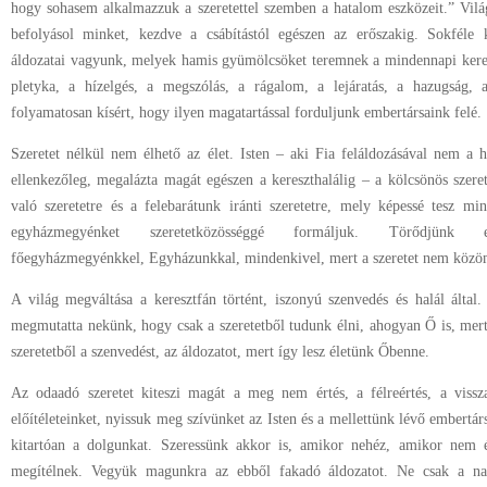
hogy sohasem alkalmazzuk a szeretettel szemben a hatalom eszközeit.” Vi
befolyásol minket, kezdve a csábítástól egészen az erőszakig. Sokféle k
áldozatai vagyunk, melyek hamis gyümölcsöket teremnek a mindennapi keres
pletyka, a hízelgés, a megszólás, a rágalom, a lejáratás, a hazugság, 
folyamatosan kísért, hogy ilyen magatartással forduljunk embertársaink felé.
Szeretet nélkül nem élhető az élet. Isten – aki Fia feláldozásával nem a
ellenkezőleg, megalázta magát egészen a kereszthalálig – a kölcsönös szeret
való szeretetre és a felebarátunk iránti szeretetre, mely képessé tesz m
egyházmegyénket szeretetközösséggé formáljuk. Törődjünk eg
főegyházmegyénkkel, Egyházunkkal, mindenkivel, mert a szeretet nem közöm
A világ megváltása a keresztfán történt, iszonyú szenvedés és halál által.
megmutatta nekünk, hogy csak a szeretetből tudunk élni, ahogyan Ő is, mert
szeretetből a szenvedést, az áldozatot, mert így lesz életünk Őbenne.
Az odaadó szeretet kiteszi magát a meg nem értés, a félreértés, a vissza
előítéleteinket, nyissuk meg szívünket az Isten és a mellettünk lévő embertá
kitartóan a dolgunkat. Szeressünk akkor is, amikor nehéz, amikor nem é
megítélnek. Vegyük magunkra az ebből fakadó áldozatot. Ne csak a nagy