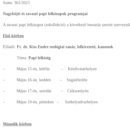
Szám: 361/2023
Nagyböjti és tavaszi papi lelkinapok programjai
A tavaszi papi lelkinapot (rekollekció) a következő beosztás szerint szervez
Első körben
Előadó:
Ft. dr. Kiss Endre teológiai tanár, lelkivezető, kanonok
Téma:
Papi lelkiség
– Május 15-én, hétfőn – Kézdivásárhelyen
– Május 16-án, kedden – Sugásfürdőn
– Május 17-én, szerdán – Csíksomlyón
– Május 19-én, pénteken – Székelyudvarhelyen
Második körben