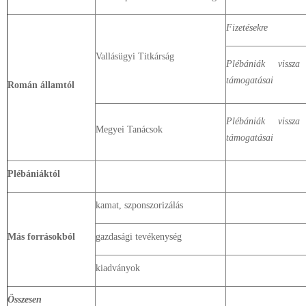
Fizetésekre
Vallásügyi Titkárság
Plébániák vissz
támogatásai
Román államtól
Plébániák vissz
Megyei Tanácsok
támogatásai
Plébániáktól
kamat, szponszorizálás
Más forrásokból
gazdasági tevékenység
kiadványok
Összesen