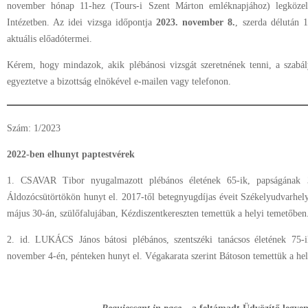
november hónap 11-hez (Tours-i Szent Márton emléknapjához) legköze
Intézetben. Az idei vizsga időpontja
2023. november 8.
, szerda délután 
aktuális előadótermei.
Kérem, hogy mindazok, akik plébánosi vizsgát szeretnének tenni, a szabál
egyeztetve a bizottság elnökével e-mailen vagy telefonon.
Szám: 1/2023
2022-ben elhunyt paptestvérek
1. CSAVAR Tibor nyugalmazott plébános életének 65-ik, papságának 
Áldozócsütörtökön hunyt el. 2017-től betegnyugdíjas éveit Székelyudvarhely
május 30-án, szülőfalujában, Kézdiszentkereszten temettük a helyi temetőben
2. id. LUKÁCS János bátosi plébános, szentszéki tanácsos életének 75-
november 4-én, pénteken hunyt el. Végakarata szerint Bátoson temettük a h