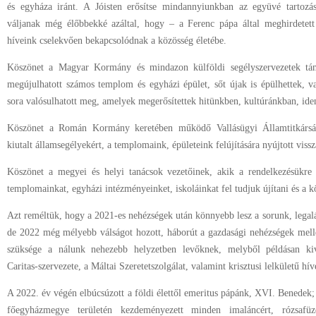
és egyháza iránt. A Jóisten erősítse mindannyiunkban az együvé tartozás 
váljanak még élőbbekké azáltal, hogy – a Ferenc pápa által meghirdetett
híveink cselekvően bekapcsolódnak a közösség életébe.
Köszönet a Magyar Kormány és mindazon külföldi segélyszervezetek tám
megújulhatott számos templom és egyházi épület, sőt újak is épülhettek, 
sora valósulhatott meg, amelyek megerősítettek hitünkben, kultúránkban, ide
Köszönet a Román Kormány keretében működő Vallásügyi Államtitkárság
kiutalt államsegélyekért, a templomaink, épületeink felújítására nyújtott vis
Köszönet a megyei és helyi tanácsok vezetőinek, akik a rendelkezésükre
templomainkat, egyházi intézményeinket, iskoláinkat fel tudjuk újítani és a 
Azt reméltük, hogy a 2021-es nehézségek után könnyebb lesz a sorunk, lega
de 2022 még mélyebb válságot hozott, háborút a gazdasági nehézségek mellé
szüksége a nálunk nehezebb helyzetben levőknek, melyből példásan ki
Caritas-szervezete, a Máltai Szeretetszolgálat, valamint krisztusi lelkületű h
A 2022. év végén elbúcsúzott a földi élettől emeritus pápánk, XVI. Benedek;
főegyházmegye területén kezdeményezett minden imaláncért, rózsafüzér