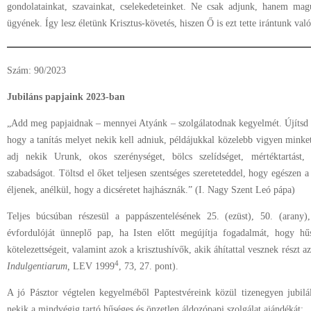
gondolatainkat, szavainkat, cselekedeteinket. Ne csak adjunk, hanem mag
ügyének. Így lesz életünk Krisztus-követés, hiszen Ő is ezt tette irántunk való
Szám: 90/2023
Jubiláns papjaink 2023-ban
„Add meg papjaidnak – mennyei Atyánk – szolgálatodnak kegyelmét. Újítsd 
hogy a tanítás melyet nekik kell adniuk, példájukkal közelebb vigyen minke
adj nekik Urunk, okos szerénységet, bölcs szelídséget, mértéktartást, jó
szabadságot. Töltsd el őket teljesen szentséges szereteteddel, hogy egészen 
éljenek, anélkül, hogy a dicséretet hajhásznák.” (I. Nagy Szent Leó pápa)
Teljes búcsúban részesül a pappászentelésének 25. (ezüst), 50. (arany
évfordulóját ünneplő pap, ha Isten előtt megújítja fogadalmát, hogy hűs
kötelezettségeit, valamint azok a krisztushívők, akik áhítattal vesznek részt a
4
Indulgentiarum,
LEV 1999
, 73, 27. pont).
A jó Pásztor végtelen kegyelméből Paptestvéreink közül tizenegyen jubi
nekik a mindvégig tartó hűséges és önzetlen áldozópapi szolgálat ajándékát: