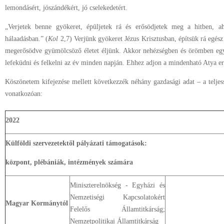
lemondásért, jószándékért, jó cselekedetért.
„Verjetek benne gyökeret, épüljetek rá és erősödjetek meg a hitben, ah
hálaadásban.” (
Kol
2,7) Verjünk gyökeret Jézus Krisztusban, építsük rá egész
megerősödve gyümölcsöző életet éljünk. Akkor nehézségben és örömben egy
lefeküdni és felkelni az év minden napján. Ehhez adjon a mindenható Atya er
Köszönetem kifejezése mellett következzék néhány gazdasági adat – a teljes
vonatkozóan:
2022
Külföldi szervezetektől pályázati támogatások:
központ, plébániák, intézmények számára
Miniszterelnökség - Egyházi és
Nemzetiségi Kapcsolatokért
Magyar Kormánytól
Felelős Államtitkárság;
Nemzetpolitikai Államtitkárság