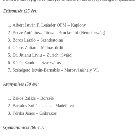
Ezüstmisés (25 év):
Albert István P. Leánder OFM – Kaplony
Becze Antóniusz Titusz – Bruckmühl (Németország)
Boros László – Szentkatolna
Gábos Zoltán – Málnásfürdő
Dr. Jitianu Liviu – Zürich (Svájc)
Kádár Sándor – Szászváros
Szénégető István-Barnabás – Marosvásárhely VI.
Aranymisés (50 év):
Bakos Balázs – Borszék
Bartalus Zoltán Jakab – Madéfalva
Fórika János – Csíkrákos
Gyémántmisés (60 év):