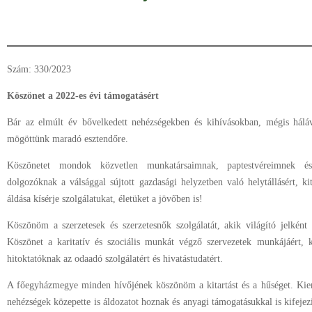
Szám: 330/2023
Köszönet a 2022-es évi támogatásért
Bár az elmúlt év bővelkedett nehézségekben és kihívásokban, mégis háláva
mögöttünk maradó esztendőre.
Köszönetet mondok közvetlen munkatársaimnak, paptestvéreimnek é
dolgozóknak a válsággal sújtott gazdasági helyzetben való helytállásért, kit
áldása kísérje szolgálatukat, életüket a jövőben is!
Köszönöm a szerzetesek és szerzetesnők szolgálatát, akik világító jelkén
Köszönet a karitatív és szociális munkát végző szervezetek munkájáért, 
hitoktatóknak az odaadó szolgálatért és hivatástudatért.
A főegyházmegye minden hívőjének köszönöm a kitartást és a hűséget. Ki
nehézségek közepette is áldozatot hoznak és anyagi támogatásukkal is kifejez