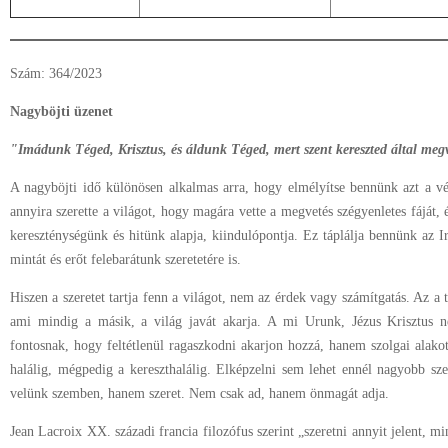
Szám: 364/2023
Nagyböjti üzenet
"Imádunk Téged, Krisztus, és áldunk Téged, mert szent kereszted által megv
A nagyböjti idő különösen alkalmas arra, hogy elmélyítse bennünk azt a vég
annyira szerette a világot, hogy magára vette a megvetés szégyenletes fáját, é
kereszténységünk és hitünk alapja, kiindulópontja. Ez táplálja bennünk az Ir
mintát és erőt felebarátunk szeretetére is.
Hiszen a szeretet tartja fenn a világot, nem az érdek vagy számítgatás. Az a ti
ami mindig a másik, a világ javát akarja. A mi Urunk, Jézus Krisztus ne
fontosnak, hogy feltétlenül ragaszkodni akarjon hozzá, hanem szolgai alakot 
halálig, mégpedig a kereszthalálig. Elképzelni sem lehet ennél nagyobb sze
velünk szemben, hanem szeret. Nem csak ad, hanem önmagát adja.
Jean Lacroix XX. századi francia filozófus szerint „szeretni annyit jelent,