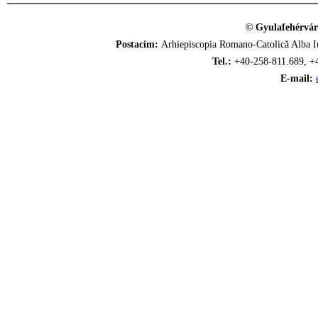
© Gyulafehérvár
Postacím:
Arhiepiscopia Romano-Catolică Alba Iu
Tel.:
+40-258-811.689, +
E-mail: