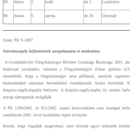
89.
Június
5
kedd
du.5
Lázárfalva
90.
Június
6
szerda
de.10
Újtusnád
Szám: PK 9–2007.
Szórványsegély befizetésének szorgalmazása és módosítása
A Gyulafehérvári Főegyházmegye Bővített Gazdasági Bizottsága 2001. de
határozati javaslatára, valamint a Főegyházmegyei Zsinat ajánlása (Z
elrendeltük, hogy a főegyházmegye azon plébániái, amelyek ingatlanok
bérbeadásából származó bevételekkel rendelkeznek, bruttó bevételük 
diaspóra-segélyalapjába befizetni. A diaspóra-segélyalapba ily módon befi
anyagi támogatását szolgálják.
A PK 1299/2001. és 951/2002. számú körlevelekben ezen összegek befize
rendelkezés 2002. évvel kezdődően lépett érvénybe.
Kértük, hogy fogadják megértéssel, mert híveink egyre nehezebb körül