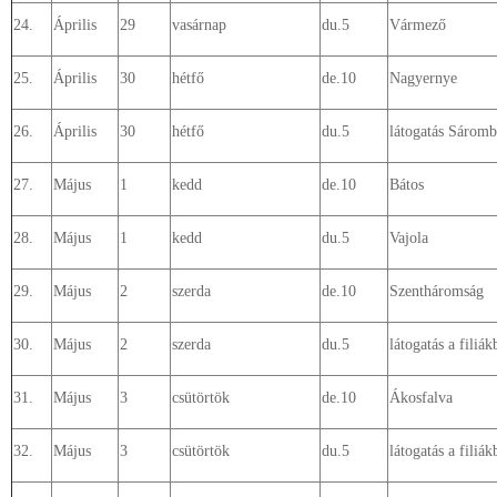
24.
Április
29
vasárnap
du.5
Vármező
25.
Április
30
hétfő
de.10
Nagyernye
26.
Április
30
hétfő
du.5
látogatás Sáromb
27.
Május
1
kedd
de.10
Bátos
28.
Május
1
kedd
du.5
Vajola
29.
Május
2
szerda
de.10
Szentháromság
30.
Május
2
szerda
du.5
látogatás a filiák
31.
Május
3
csütörtök
de.10
Ákosfalva
32.
Május
3
csütörtök
du.5
látogatás a filiák