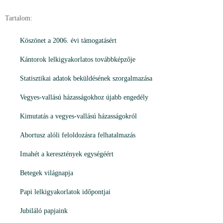
Tartalom:
Köszönet a 2006. évi támogatásért
Kántorok lelkigyakorlatos továbbképzője
Statisztikai adatok beküldésének szorgalmazása
Vegyes-vallású házasságokhoz újabb engedély
Kimutatás a vegyes-vallású házasságokról
Abortusz alóli feloldozásra felhatalmazás
Imahét a keresztények egységéért
Betegek világnapja
Papi lelkigyakorlatok időpontjai
Jubiláló papjaink