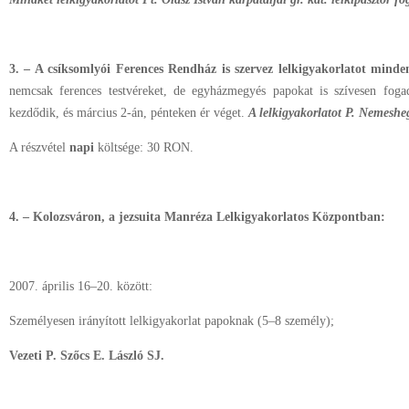
3. – A csíksomlyói Ferences Rendház is szervez lelkigyakorlatot mind
nemcsak ferences testvéreket, de egyházmegyés papokat is szívesen foga
kezdődik, és március 2-án, pénteken ér véget.
A lelkigyakorlatot P. Nemesheg
A részvétel
napi
költsége: 30 RON.
4. – Kolozsváron, a jezsuita Manréza Lelkigyakorlatos Központban:
2007. április 16–20. között:
Személyesen irányított lelkigyakorlat papoknak (5–8 személy);
Vezeti P. Szőcs E. László SJ.