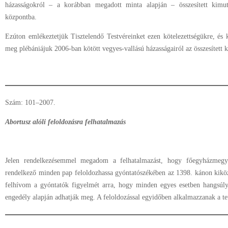
házasságokról – a korábban megadott minta alapján – összesített kimu
központba.
Ezúton emlékeztetjük Tisztelendő Testvéreinket ezen kötelezettségükre, és
meg plébániájuk 2006-ban kötött vegyes-vallású házasságairól az összesített 
Szám: 101–2007.
Abortusz alóli feloldozásra felhatalmazás
Jelen rendelkezésemmel megadom a felhatalmazást, hogy főegyházmegyén
rendelkező minden pap feloldozhassa gyóntatószékében az 1398. kánon kikö
felhívom a gyóntatók figyelmét arra, hogy minden egyes esetben hangsúly
engedély alapján adhatják meg. A feloldozással egyidőben alkalmazzanak a te