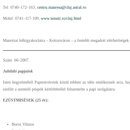
Tel: 0740–172–163;
centru.manresa@cluj.astral.ro
Mobil: 0741–117-109;
www.iezuiti.ro/cluj.html
Manrézai lelkigyakorlatra – Kolozsváron – a fentebb megadott elérhetőségek 
Szám: 60–2007.
Jubiláló papjaink
Isten kegyelméből Paptestvéreink közül többen az idén emlékeznek arra, hog
ezelőtt a szentelő püspök kézfeltétellel felszentelte a papi szolgálatra.
EZÜSTMISÉSEK (25 év):
Boros Vilmos