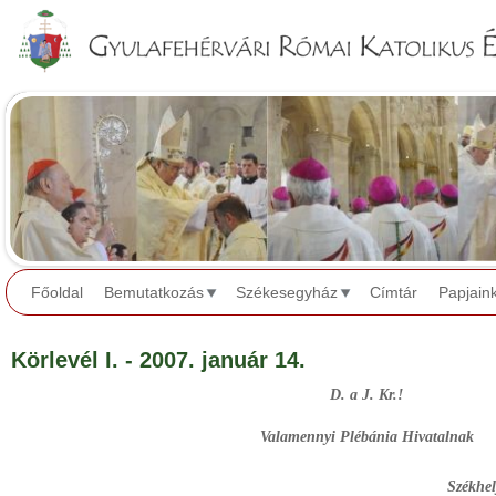
Jump to navigation
Főoldal
Bemutatkozás
Székesegyház
Címtár
Papjain
Körlevél I. - 2007. január 14.
D. a J. Kr.!
Valamennyi Plébánia Hivatalnak
Székhelyük