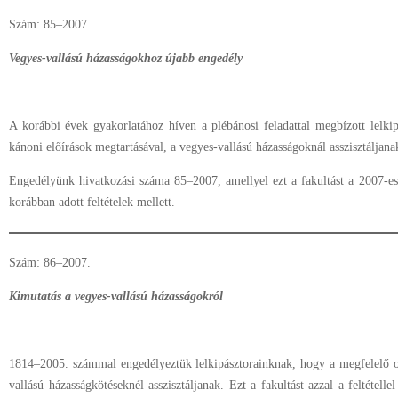
Szám: 85–2007.
Vegyes-vallású házasságokhoz újabb engedély
A korábbi évek gyakorlatához híven a plébánosi feladattal megbízott lelk
kánoni előírások megtartásával, a vegyes-vallású házasságoknál asszisztáljana
Engedélyünk hivatkozási száma 85–2007, amellyel ezt a fakultást a 2007-es
korábban adott feltételek mellett.
Szám: 86–2007.
Kimutatás a vegyes-vallású házasságokról
1814–2005. számmal engedélyeztük lelkipásztorainknak, hogy a megfelelő o
vallású házasságkötéseknél asszisztáljanak. Ezt a fakultást azzal a feltétel