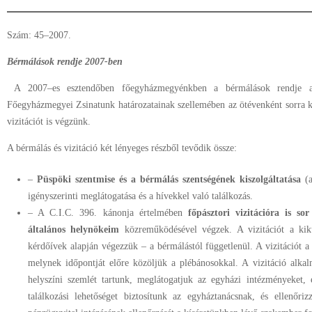
Szám: 45–2007.
Bérmálások rendje 2007-ben
A 2007–es esztendőben főegyházmegyénkben a bérmálások rendje az 
Főegyházmegyei Zsinatunk határozatainak szellemében az ötévenként sorra k
vizitációt is végzünk.
A bérmálás és vizitáció két lényeges részből tevődik össze:
–
Püspöki szentmise és a bérmálás szentségének kiszolgáltatása
(a
igényszerinti meglátogatása és a hívekkel való találkozás.
– A C.I.C. 396. kánonja értelmében
főpásztori vizitációra is sor
általános helynökeim
közreműködésével végzek. A vizitációt a kikü
kérdőívek alapján végezzük – a bérmálástól függetlenül. A vizitációt 
melynek időpontját előre közöljük a plébánosokkal. A vizitáció alka
helyszíni szemlét tartunk, meglátogatjuk az egyházi intézményeket, 
találkozási lehetőséget biztosítunk az egyháztanácsnak, és ellenőri