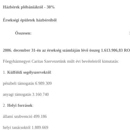
Házbérek plébániáktól - 30%
Érsekségi épületek házbéreiből
Összesen:
2006. december 31-én az érsekség számláján lévő összeg 1.613.906,83 R
Főegyházmegyei Caritas Szervezetünk múlt évi bevételeiről kimutatás:
1.
Külföldi segélyszervektől
:
pénzbeli támogatás 6.989.309
anyagi támogatás 3.160.740
2.
Helyi források
:
állami szubvenció 499.186
helyi tanácsoktól 1.889.669