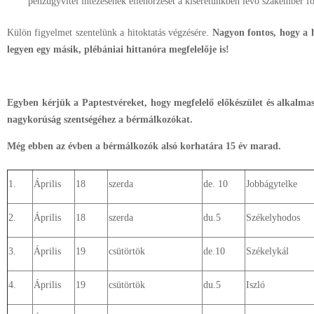
pénzügyvitel intézésének ellenőrzését a kíséretünkben lévő szakember f
Külön figyelmet szentelünk a hitoktatás végzésére.
Nagyon fontos, hogy a h
legyen egy másik, plébániai hittanóra megfelelője is!
Egyben kérjük a Paptestvéreket, hogy megfelelő előkészület és alkalma
nagykorúság szentségéhez a bérmálkozókat.
Még ebben az évben a bérmálkozók alsó korhatára 15 év marad.
1.
Április
18
szerda
de. 10
Jobbágytelke
2.
Április
18
szerda
du.5
Székelyhodos
3.
Április
19
csütörtök
de.10
Székelykál
4.
Április
19
csütörtök
du.5
Iszló