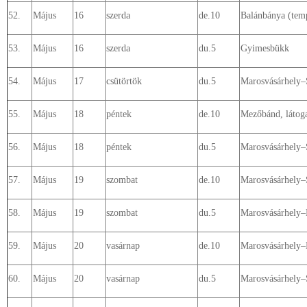
52.
Május
16
szerda
de.10
Balánbánya (tem
53.
Május
16
szerda
du.5
Gyimesbükk
54.
Május
17
csütörtök
du.5
Marosvásárhely–
55.
Május
18
péntek
de.10
Mezőbánd, látog
56.
Május
18
péntek
du.5
Marosvásárhely–S
57.
Május
19
szombat
de.10
Marosvásárhely–
58.
Május
19
szombat
du.5
Marosvásárhely–
59.
Május
20
vasárnap
de.10
Marosvásárhely–K
60.
Május
20
vasárnap
du.5
Marosvásárhely–