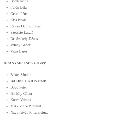
Bordi János
Fülöp Béla
Geréd Péter
Kiss István
Raicea Onoriu Oscar
Szecsete László
Dr. Székely Dénes
Vatány Gábor
Vitus Lajos
A
RANYMISÉSEK (50 év):
Bakos Sándor
BÁLINT LAJOS érsek
Bodó Péter
Borbély Gábor
Kosza Vilmos
Márk Vince P. József
Nagy István P. Tarziciusz