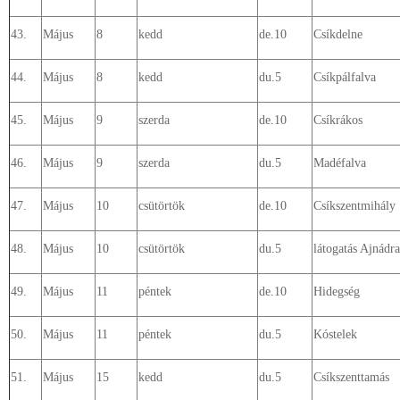
43.
Május
8
kedd
de.10
Csíkdelne
44.
Május
8
kedd
du.5
Csíkpálfalva
45.
Május
9
szerda
de.10
Csíkrákos
46.
Május
9
szerda
du.5
Madéfalva
47.
Május
10
csütörtök
de.10
Csíkszentmihály
48.
Május
10
csütörtök
du.5
látogatás Ajnádra
49.
Május
11
péntek
de.10
Hidegség
50.
Május
11
péntek
du.5
Kóstelek
51.
Május
15
kedd
du.5
Csíkszenttamás