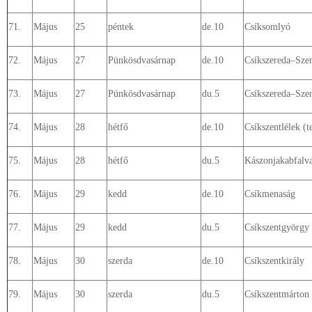
71.
Május
25
péntek
de.10
Csíksomlyó
72.
Május
27
Pünkösdvasárnap
de.10
Csíkszereda–Szen
73.
Május
27
Pünkösdvasárnap
du.5
Csíkszereda–Sze
74.
Május
28
hétfő
de.10
Csíkszentlélek 
75.
Május
28
hétfő
du.5
Kászonjakabfalv
76.
Május
29
kedd
de.10
Csíkmenaság
77.
Május
29
kedd
du.5
Csíkszentgyörgy
78.
Május
30
szerda
de.10
Csíkszentkirály
79.
Május
30
szerda
du.5
Csíkszentmárton