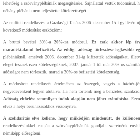
lehetőség a szórványplébániák megsegítésére. Sajnálattal vettük tudomásul, h
néhány plébánia nem teljesítette kötelezettségét.
Az említett rendelkezést a Gazdasági Tanács 2006. december 15-i gyűlésén újr
következő módosítást eszközlöm:
A bruttó bevétel 30%-a
20%-ra
módosul.
Ez csak akkor lép érv
maradéktalanul befizették. Az eddigi adósság törlesztése legkésőbb eg
plébániáknál, amelyek 2006. december 31-ig kifizették adósságaikat, illet
eleget tesznek ezen kötelességüknek, 2007. január 1-től már 20%-os számít
adósságot nem törlesztik, marad a 30%-os befizetési kötelezettség.
A módosított rendelkezés értelmében az összegek, vagyis a házbér-
negyedévenként legyen átutalva. Ha nem történik meg a befizetés, szankció
Adósság eltörlése semmilyen indok alapján nem jöhet számításba.
Ezen 
élvez a helyi beruházásokhoz viszonyítva.
A szolidaritás elve kellene, hogy működjön mindenütt, de különös
rendelkezésünkkel csupán a szórványplébániák gondjain szeretnénk enyhíte
némiképp elősegíteni.