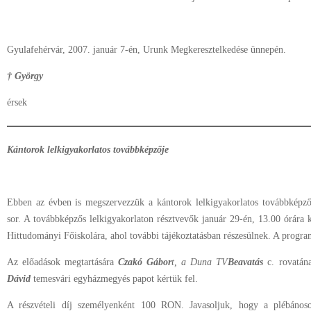
Gyulafehérvár, 2007. január 7-én, Urunk Megkeresztelkedése ünnepén.
† György
érsek
Kántorok lelkigyakorlatos továbbképzője
Ebben az évben is megszervezzük a kántorok lelkigyakorlatos továbbképzőj
sor. A továbbképzős lelkigyakorlaton résztvevők január 29-én, 13.00 órára 
Hittudományi Főiskolára, ahol további tájékoztatásban részesülnek. A progra
Az előadások megtartására
Czakó Gábor
t, a Duna TV
Beavatás
c. rovatána
Dávid
temesvári egyházmegyés papot kértük fel.
A részvételi díj személyenként 100 RON. Javasoljuk, hogy a plébánoso