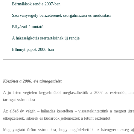
Bérmálások rendje 2007-ben
Szórványsegély befizetésének szorgalmazása és módosítása
Pályázati útmutató
A házasságkötés szertartásának új rendje
Elhunyt papok 2006-ban
Köszönet a 2006. évi támogatásért
A jó Isten végtelen kegyelméből megkezdhettük a 2007–es esztendőt, ame
tartogat számunkra.
Az előző év végén – hálaadás keretében – visszatekintettünk a megtett útr
elképzelések, sikerek és kudarcok jellemezték a letűnt esztendőt.
Megnyugtató öröm számunkra, hogy megőrizhettük az istengyermekség aj