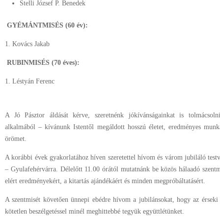
Stelli József P. Benedek
GYÉMÁNTMISÉS (60 év):
1. Kovács Jakab
RUBINMISÉS (70 éves):
1. Léstyán Ferenc
A Jó Pásztor áldását kérve, szeretnénk jókívánságainkat is tolmácsol
alkalmából – kívánunk Istentől megáldott hosszú életet, eredményes munka
örömet.
A korábbi évek gyakorlatához híven szeretettel hívom és várom jubiláló test
– Gyulafehérvárra. Délelőtt 11.00 órától mutatnánk be közös hálaadó szentm
elért eredményekért, a kitartás ajándékáért és minden megpróbáltatásért.
A szentmisét követően ünnepi ebédre hívom a jubilánsokat, hogy az érseki
kötetlen beszélgetéssel minél meghittebbé tegyük együttlétünket.