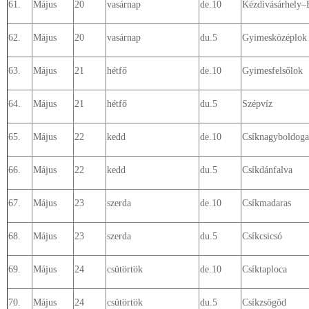
61.
Május
20
vasárnap
de.10
Kézdivásárhely–
62.
Május
20
vasárnap
du.5
Gyimesközéplok
63.
Május
21
hétfő
de.10
Gyimesfelsőlok
64.
Május
21
hétfő
du.5
Szépvíz
65.
Május
22
kedd
de.10
Csíknagyboldoga
66.
Május
22
kedd
du.5
Csíkdánfalva
67.
Május
23
szerda
de.10
Csíkmadaras
68.
Május
23
szerda
du.5
Csíkcsicsó
69.
Május
24
csütörtök
de.10
Csíktaploca
70.
Május
24
csütörtök
du.5
Csíkzsögöd