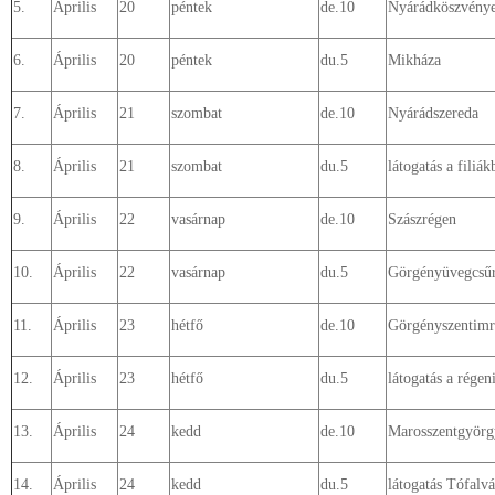
5.
Április
20
péntek
de.10
Nyárádköszvény
6.
Április
20
péntek
du.5
Mikháza
7.
Április
21
szombat
de.10
Nyárádszereda
8.
Április
21
szombat
du.5
látogatás a filiák
9.
Április
22
vasárnap
de.10
Szászrégen
10.
Április
22
vasárnap
du.5
Görgényüvegcsű
11.
Április
23
hétfő
de.10
Görgényszentimr
12.
Április
23
hétfő
du.5
látogatás a régeni
13.
Április
24
kedd
de.10
Marosszentgyörg
14.
Április
24
kedd
du.5
látogatás Tófalv