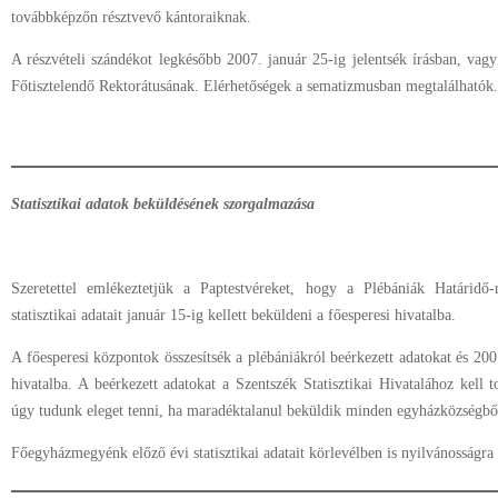
továbbképzőn résztvevő kántoraiknak.
A részvételi szándékot legkésőbb 2007. január 25-ig jelentsék írásban, vag
Főtisztelendő Rektorátusának. Elérhetőségek a sematizmusban megtalálhatók.
Statisztikai adatok beküldésének szorgalmazása
Szeretettel emlékeztetjük a Paptestvéreket, hogy a Plébániák Határidő
statisztikai adatait január 15-ig kellett beküldeni a főesperesi hivatalba.
A főesperesi központok összesítsék a plébániákról beérkezett adatokat és 2007
hivatalba. A beérkezett adatokat a Szentszék Statisztikai Hivatalához kell
úgy tudunk eleget tenni, ha maradéktalanul beküldik minden egyházközségből 
Főegyházmegyénk előző évi statisztikai adatait körlevélben is nyilvánosságra