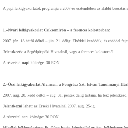
A papi lelkigyakorlatok programja a 2007-es esztendőben az alábbi beosztás s
1.–Nyári lelkigyakorlat Csíksomlyón – a ferences kolostorban:
2007. jún. 18 hétfő déltől – jún. 21. délig: Ebéddel kezdődik, és ebéddel feje
Jelentkezés
: a Segédpüspöki Hivatalnál, vagy a ferences kolostornál.
A részvétel
napi
költsége: 30 RON.
2.–Őszi lelkigyakorlat Alvincen, a Pongrácz Szt. István Tanulmányi Há
2007. aug. 28. kedd déltől – aug. 31. péntek délig tartana, ha lesz jelentkező.
Jelentkezni lehet
: az Érseki Hivatalnál 2007. aug. 25-ig.
A részvétel napi költsége: 30 RON.
Mindkét lelkigyakorlatot Ft. Olasz István kárpátaljai gr. kat. lelkipásztor fo