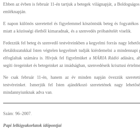
Ebben az évben is február 11-én tartjuk a betegek világnapját, a Boldogságo
emléknapján.
E napon különös szeretettel és figyelemmel köszöntsük beteg és fogyatékos t
miatt a közösségi életből kimaradnak, és a szenvedés próbatételét viselik.
Fedezzük fel beteg és szenvedő testvéreinkben a kegyelmi forrás nagy lehetős
életáldozatukkal Isten végtelen kegyelmét tudják kiérdemelni a mindennapi g
elfoglaltak számára is. Hívjuk fel figyelmüket a
MÁRIA Rádió
adására, a
segíti öregeinket és betegeinket az imádságban, szenvedéseik krisztusi értelm
Ne csak február 11-én, hanem az év minden napján övezzük szeretetü
testvéreinket. Ismerjük fel Isten ajándékozó szeretetének nagy lehetős
mindannyiunknak adva van.
Szám: 96–2007.
Papi lelkigyakorlatok időpontjai