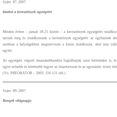
Szám: 87–2007.
Imahét a keresztények egységéért
Minden évben – január 18-25 között – a keresztények egységéért imádkoz
tartsuk meg és imádkozzunk a keresztények egységéért az egyházunk ált
azokban a helységekben megszervezni a közös imádkozást, ahol más vallá
együtt.
Az egységért végzett imaszándékunkba foglalhatjuk azon kérésünket is, ho
egyre erősebb és hitelesebb legyen az összetartozás és az egymásért érzett fele
(Vö. PREORÁTOR – 2003, 116-121.old.)
Szám: 89–2007.
Betegek világnapja