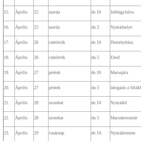
15.
Április
25
szerda
de.10
Jobbágyfalva
16.
Április
25
szerda
du.5
Nyárádselye
17.
Április
26
csütörtök
de.10
Deményháza
18.
Április
26
csütörtök
du.5
Ehed
19.
Április
27
péntek
de.10
Marosjára
20.
Április
27
péntek
du.5
látogatás a filiák
21.
Április
28
szombat
de.10
Nyárádtő
22.
Április
28
szombat
du.5
Maroskeresztúr
23.
Április
29
vasárnap
de.10.
Nyárádremete