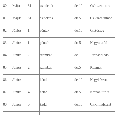
80.
Május
31
csütörtök
de.10
Csíkszentimre
81.
Május
31
csütörtök
du.5
Csíkszentsimon
82.
Június
1
péntek
de.10
Csatószeg
83.
Június
1
péntek
du.5
Nagytusnád
84.
Június
2
szombat
de.10
Tusnádfürdő
85.
Június
2
szombat
du.5
Kozmás
86.
Június
4
hétfő
de.10
Nagykászon
87.
Június
4
hétfő
du.5
Kászonújfalu
88.
Június
5
kedd
de.10
Csíkmindszent