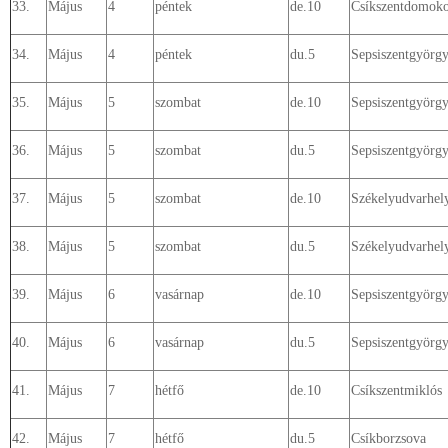
33.
Május
4
péntek
de.10
Csíkszentdomok
34.
Május
4
péntek
du.5
Sepsiszentgyörg
35.
Május
5
szombat
de.10
Sepsiszentgyörg
36.
Május
5
szombat
du.5
Sepsiszentgyörg
37.
Május
5
szombat
de.10
Székelyudvarhel
38.
Május
5
szombat
du.5
Székelyudvarhely
39.
Május
6
vasárnap
de.10
Sepsiszentgyörgy
40.
Május
6
vasárnap
du.5
Sepsiszentgyörgy
41.
Május
7
hétfő
de.10
Csíkszentmiklós
42.
Május
7
hétfő
du.5
Csíkborzsova