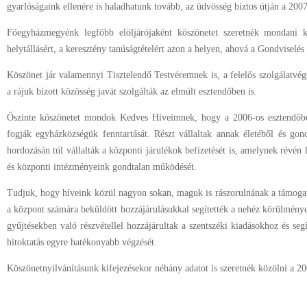
gyarlóságaink ellenére is haladhatunk tovább, az üdvösség biztos útján a 2007
Főegyházmegyénk legfőbb elöljárójaként köszönetet szeretnék mondani k
helytállásért, a keresztény tanúságtételért azon a helyen, ahová a Gondviselés á
Köszönet jár valamennyi Tisztelendő Testvéremnek is, a felelős szolgálatvégz
a rájuk bízott közösség javát szolgálták az elmúlt esztendőben is.
Őszinte köszönetet mondok Kedves Híveimnek, hogy a 2006-os esztendőben 
fogják egyházközségük fenntartását. Részt vállaltak annak életéből és gond
hordozásán túl vállalták a központi járulékok befizetését is, amelynek révén
és központi intézményeink gondtalan működését.
Tudjuk, hogy híveink közül nagyon sokan, maguk is rászorulnának a támogat
a központ számára beküldött hozzájárulásukkal segítették a nehéz körülmény
gyűjtésekben való részvétellel hozzájárultak a szentszéki kiadásokhoz és segí
hitoktatás egyre hatékonyabb végzését.
Köszönetnyilvánításunk kifejezésekor néhány adatot is szeretnék közölni a 2