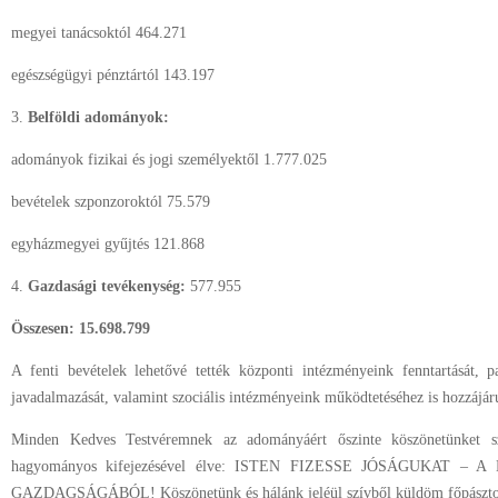
megyei tanácsoktól 464.271
egészségügyi pénztártól 143.197
3.
Belföldi adományok:
adományok fizikai és jogi személyektől 1.777.025
bevételek szponzoroktól 75.579
egyházmegyei gyűjtés 121.868
4.
Gazdasági tevékenység:
577.955
Összesen: 15.698.799
A fenti bevételek lehetővé tették központi intézményeink fenntartását, p
javadalmazását, valamint szociális intézményeink működtetéséhez is hozzájár
Minden Kedves Testvéremnek az adományáért őszinte köszönetünket sz
hagyományos kifejezésével élve: ISTEN FIZESSE JÓSÁGUKAT
GAZDAGSÁGÁBÓL! Köszönetünk és hálánk jeléül szívből küldöm főpásztor