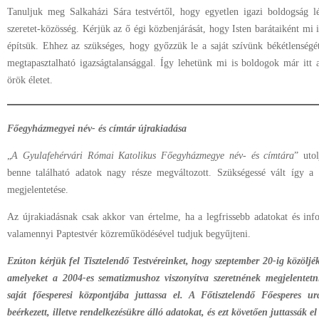
Tanuljuk meg Salkaházi Sára testvértől, hogy egyetlen igazi boldogság lé
szeretet-közösség. Kérjük az ő égi közbenjárását, hogy Isten barátaiként mi 
építsük. Ehhez az szükséges, hogy győzzük le a saját szívünk békétlenségé
megtapasztalható igazságtalansággal. Így lehetünk mi is boldogok már itt
örök életet.
Főegyházmegyei név- és címtár újrakiadása
„
A Gyulafehérvári Római Katolikus Főegyházmegye név- és címtára
” uto
benne található adatok nagy része megváltozott. Szükségessé vált így a
megjelentetése.
Az újrakiadásnak csak akkor van értelme, ha a legfrissebb adatokat és inf
valamennyi Paptestvér közreműködésével tudjuk begyűjteni.
Ezúton kérjük fel Tisztelendő Testvéreinket, hogy szeptember 20-ig közöljé
amelyeket a 2004-es sematizmushoz viszonyítva szeretnének megjelentet
saját főesperesi központjába juttassa el. A Főtisztelendő Főesperes ur
beérkezett, illetve rendelkezésükre álló adatokat, és ezt követően juttassák e