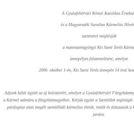
A Gyulafehérvári Római Katolikus Érseks
és a Magyarszéki Sarutlan Kármelita Nővér
szeretettel meghívják
a marosszentgyörgyi Kis Szent Teréz Kárm
ünnepélyes felszentelésére, amelyre
2006. október 1-én, Kis Szent Teréz ünnepén 14 órai kezd
Adjunk hálát együtt az új kolostorért, amelyet a Gyulafehérvári Főegyházmegy
a Kármel számára a főegyházmegyében. Kérjük együtt a Szentlélek segítségét 
pártfogása alatt megélt szemlélődő kármelita életük, imáik és áldozataik a
javára.