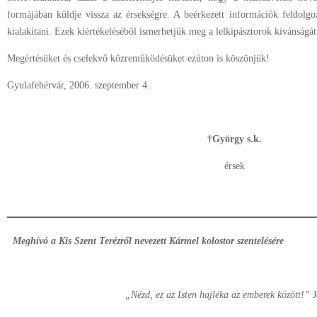
formájában küldje vissza az érsekségre. A beérkezett információk feldolgo
kialakítani. Ezek kiértékeléséből ismerhetjük meg a lelkipásztorok kívánságát
Megértésüket és cselekvő közreműködésüket ezúton is köszönjük!
Gyulafehérvár, 2006. szeptember 4.
†György s.k.
érsek
Meghívó a Kis Szent Terézről nevezett Kármel kolostor szentelésére
„Nézd, ez az Isten hajléka az emberek között!”
J