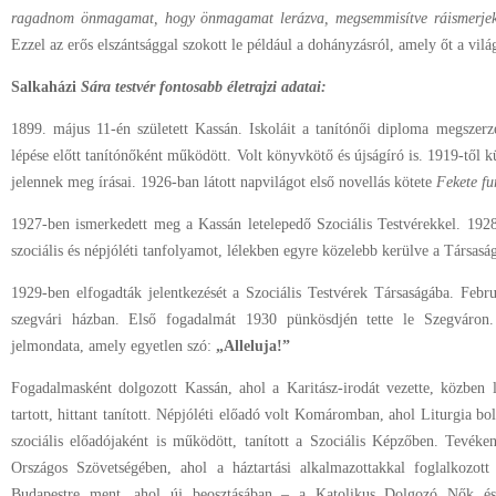
ragadnom önmagamat, hogy önmagamat lerázva, megsemmisítve ráismerjek
Ezzel az erős elszántsággal szokott le például a dohányzásról, amely őt a vilá
Salkaházi
Sára testvér fontosabb életrajzi adatai:
1899. május 11-én született Kassán. Iskoláit a tanítónői diploma megszer
lépése előtt tanítónőként működött. Volt könyvkötő és újságíró is. 1919-től
jelennek meg írásai. 1926-ban látott napvilágot első novellás kötete
Fekete fu
1927-ben ismerkedett meg a Kassán letelepedő Szociális Testvérekkel. 1928-
szociális és népjóléti tanfolyamot, lélekben egyre közelebb kerülve a Társasá
1929-ben elfogadták jelentkezését a Szociális Testvérek Társaságába. Febr
szegvári házban. Első fogadalmát 1930 pünkösdjén tette le Szegváron.
jelmondata, amely egyetlen szó:
„Alleluja!”
Fogadalmasként dolgozott Kassán, ahol a Karitász-irodát vezette, közben l
tartott, hittant tanított. Népjóléti előadó volt Komáromban, ahol Liturgia bolt
szociális előadójaként is működött, tanított a Szociális Képzőben. Tevék
Országos Szövetségében, ahol a háztartási alkalmazottakkal foglalkozot
Budapestre ment, ahol új beosztásában – a Katolikus Dolgozó Nők és