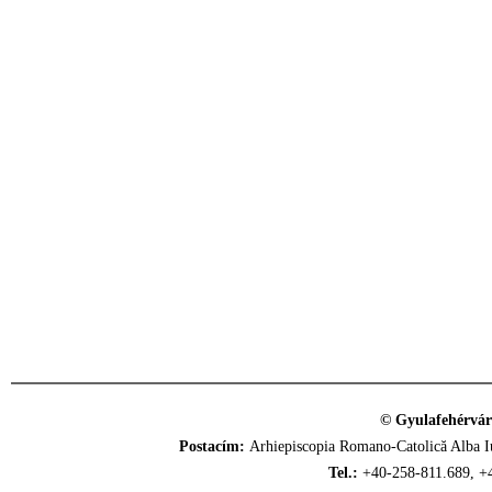
© Gyulafehérvár
Postacím:
Arhiepiscopia Romano-Catolică Alba Iu
Tel.:
+40-258-811.689, +