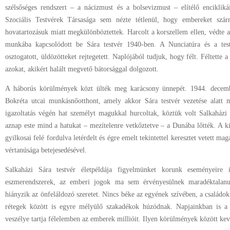
szélsőséges rendszert – a nácizmust és a bolsevizmust – elítélő enciklik
Szociális Testvérek Társasága sem nézte tétlenül, hogy embereket szár
hovatartozásuk miatt megkülönböztettek. Harcolt a korszellem ellen, védte az
munkába kapcsolódott be Sára testvér 1940-ben. A Nunciatúra és a testv
osztogatott, üldözötteket rejtegetett. Naplójából tudjuk, hogy félt. Féltette a s
azokat, akikért halált megvető bátorsággal dolgozott.
A háborús körülmények közt ülték meg karácsony ünnepét. 1944. decemb
Bokréta utcai munkásnőotthont, amely akkor Sára testvér vezetése alatt 
igazoltatás végén hat személyt magukkal hurcoltak, köztük volt Salkaházi
aznap este mind a hatukat – mezítelenre vetkőztetve – a Dunába lőtték. A ki
gyilkosai felé fordulva letérdelt és égre emelt tekintettel keresztet vetett magá
vértanúsága betejesedésével.
Salkaházi Sára testvér életpéldája figyelmünket korunk eseményeire 
eszmerendszerek, az emberi jogok ma sem érvényesülnek maradéktalanu
hiányzik az önfeláldozó szeretet. Nincs béke az egyének szívében, a családok
rétegek között is egyre mélyülő szakadékok húzódnak. Napjainkban is a 
veszélye tartja félelemben az emberek millióit. Ilyen körülmények között ke