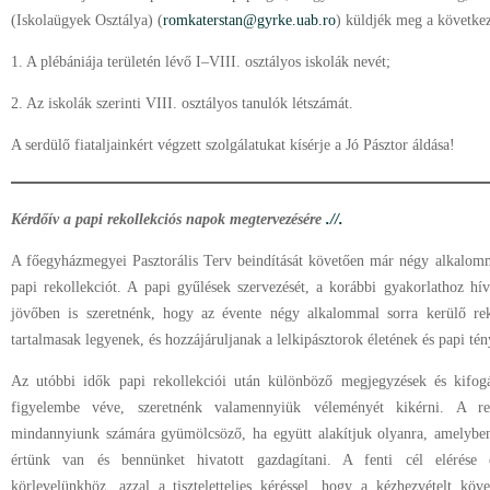
(Iskolaügyek Osztálya) (
romkaterstan@gyrke.uab.ro
) küldjék meg a következ
1. A plébániája területén lévő I–VIII. osztályos iskolák nevét;
2. Az iskolák szerinti VIII. osztályos tanulók létszámát.
A serdülő fiataljainkért végzett szolgálatukat kísérje a Jó Pásztor áldása!
Kérdőív a papi rekollekciós napok megtervezésére
.//.
A főegyházmegyei Pasztorális Terv beindítását követően már négy alkalomm
papi rekollekciót. A papi gyűlések szervezését, a korábbi gyakorlathoz hív
jövőben is szeretnénk, hogy az évente négy alkalommal sorra kerülő rek
tartalmasak legyenek, és hozzájáruljanak a lelkipásztorok életének és papi t
Az utóbbi idők papi rekollekciói után különböző megjegyzések és kifogá
figyelembe véve, szeretnénk valamennyiük véleményét kikérni. A re
mindannyiunk számára gyümölcsöző, ha együtt alakítjuk olyanra, amelyben
értünk van és bennünket hivatott gazdagítani. A fenti cél elérés
körlevelünkhöz, azzal a tiszteletteljes kéréssel, hogy a kézhezvételt köve