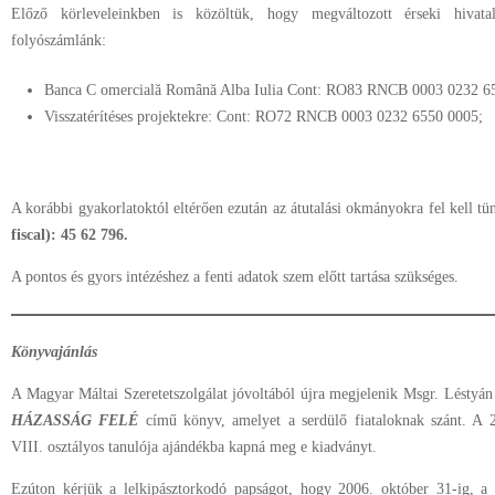
Előző körleveleinkben is közöltük, hogy megváltozott érseki hivat
folyószámlánk:
Banca C omercială Română Alba Iulia Cont: RO83 RNCB 0003 0232 6
Visszatérítéses projektekre: Cont: RO72 RNCB 0003 0232 6550 0005;
A korábbi gyakorlatoktól eltérően ezután az átutalási okmányokra fel kell tü
fiscal): 45 62 796.
A pontos és gyors intézéshez a fenti adatok szem előtt tartása szükséges.
Könyvajánlás
A Magyar Máltai Szeretetszolgálat jóvoltából újra megjelenik Msgr. Léstyán
HÁZASSÁG FELÉ
című könyv, amelyet a serdülő fiataloknak szánt. A 
VIII. osztályos tanulója ajándékba kapná meg e kiadványt.
Ezúton kérjük a lelkipásztorkodó papságot, hogy 2006. október 31-ig, a