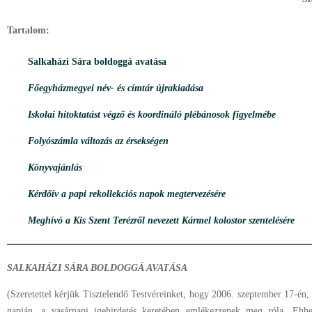
Tartalom:
Salkaházi Sára boldoggá avatása
Főegyházmegyei név- és címtár újrakiadása
Iskolai hitoktatást végző és koordináló plébánosok figyelmébe
Folyószámla változás az érsekségen
Könyvajánlás
Kérdőív a papi rekollekciós napok megtervezésére
Meghívó a Kis Szent Terézről nevezett Kármel kolostor szentelésére
SALKAHÁZI SÁRA BOLDOGGÁ AVATÁSA
(Szeretettel kérjük Tisztelendő Testvéreinket, hogy 2006. szeptember 17-én
napján, a vasárnapi igehirdetés keretében emlékezzenek meg róla. Ehhez