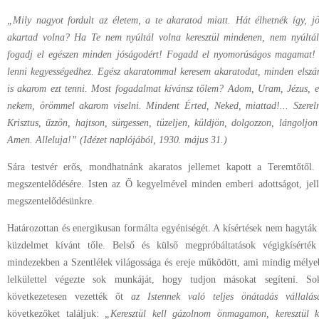
„Mily nagyot fordult az életem, a te akaratod miatt. Hát élhetnék így, 
akartad volna? Ha Te nem nyúltál volna keresztül mindenen, nem nyúltál
fogadj el egészen minden jóságodért! Fogadd el nyomorúságos magamat! 
lenni kegyességedhez. Egész akaratommal keresem akaratodat, minden elszá
is akarom ezt tenni. Most fogadalmat kívánsz tőlem? Adom, Uram, Jézus, e
nekem, örömmel akarom viselni. Mindent Érted, Neked, miattad!... Szere
Krisztus, űzzön, hajtson, sürgessen, tüzeljen, küldjön, dolgozzon, lángolj
Amen. Alleluja!” (Idézet naplójából, 1930. május 31.)
Sára testvér erős, mondhatnánk akaratos jellemet kapott a Teremtőtől. 
megszentelődésére. Isten az Ő kegyelmével minden emberi adottságot, jelle
megszentelődésünkre.
Határozottan és energikusan formálta egyéniségét. A kísértések nem hagyták
küzdelmet kívánt tőle. Belső és külső megpróbáltatások végigkísérték
mindezekben a Szentlélek világossága és ereje működött, ami mindig mélyebb
lelkülettel végezte sok munkáját, hogy tudjon másokat segíteni. S
következetesen vezették őt
az Istennek való teljes önátadás vállalá
következőket találjuk:
„Keresztül kell gázolnom önmagamon, keresztül