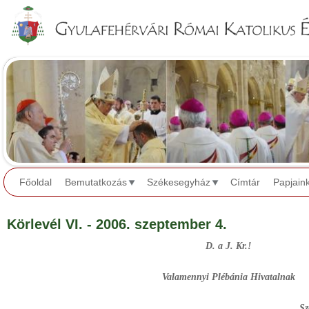
Jump to navigation
Főoldal
Bemutatkozás
Székesegyház
Címtár
Papjain
Körlevél VI. - 2006. szeptember 4.
D. a J. Kr.!
Valamennyi Plébánia Hivatalnak
Székhelyük