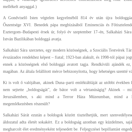
mellékelt anyaggal.)
A Gondviselő Isten végtelen kegyelméből 814 év után újra boldoggáa
Őszentsége XVI. Benedek pápa megbízásából Eminenciás és Főtisztelend
Esztergom–Budapesti érsek úr, folyó év szeptember 17–én, Salkaházi Sára s
István Bazilikában boldoggá avatja.
Salkaházi Sára szerzetes, egy modern közösségnek, a Szociális Testvérek Tár
évszázados rendekhez képest – fiatal; 1923-ban alakult, és 1998-tól pápai jogú 
ennek a közösségnek első boldoggá avatott tagja. Rendkívüli ajándék ez,
magában. Az általa felállított mérce bebizonyította, hogy lehetséges szentté vá
Ki is volt ő valójában, akinek Duna–parti emléktábláját az utóbbi években ké
nem sejtette „boldogságát”, de bátor volt a vértanúságig? Akinek – mi
Jeruzsálemben, s aki mind a Terror Háza Múzeumban, mind a H
megemlékezésben részesült?
Salkaházi Sárát ezután a boldogok között tisztelhetjük, mert szenvedélyese
áldozatul adta életét sokakért. Ez a boldogság azonban egy küzdelmes, sa
megharcolt élet eredményeként teljesedett be. Feljegyzései bepillantást enged