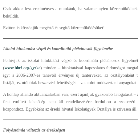
Csak akkor lesz eredményes a munkánk, ha valamennyien közreműködnek é
beküldik.
Ezúton is köszönjük megértő és segítő közreműködésüket!
Iskolai hitoktatást végző és koordináló plébánosok figyelmébe
Felhívjuk az iskolai hitoktatást végző és koordináló plébánosok figyelmé
(
www.hhrf.org/gyrke
) minden – hitoktatással kapcsolatos újdonságot megt
így: a 2006-2007-es tanévtől érvényes új tanterveket, az osztályonként 
listáját, ez utóbbiak beszerzési lehetőségét – valamint módszertani anyagokat.
A honlap állandó aktualizálásban van, ezért ajánljuk gyakoribb látogatását –
fent említett lehetőség nem áll rendelkezésére forduljon a szomszéd 
központhoz. Egyébként az érseki hivatal Iskolaügyek Osztálya is szívesen áll
Folyószámla változás az érsekségen