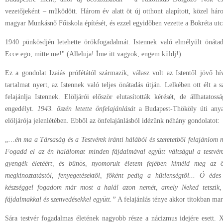
vezetőjeként – működött. Három év alatt öt új otthont alapított, közel hár
magyar Munkásnő Főiskola építését, és ezzel egyidőben vezette a Bokréta utca
1940 pünkösdjén letehette örökfogadalmát. Istennek való elmélyült önátadá
Ecce ego, mitte me!" (Alleluja! Íme itt vagyok, engem küldj!)
Ez a gondolat Izaiás prófétától származik, válasz volt az Istentől jövő hí
tartalmat nyert, az Istennek való teljes önátadás útján. Lelkében ott élt a 
felajánlja Istennek. Elöljárói először elutasították kérését, de állhatato
engedélyt.
1943. őszén letette önfelajánlását
a Budapest-Thököly úti anya
elöljárója jelenlétében. Ebből az önfelajánlásból idézünk néhány gondolatot:
„…
én ma a Társaság és a Testvérek iránti hálából és szeretetből felajánlom
Fogadd el az én halálomat minden fájdalmával együtt váltságul a testvére
gyengék életéért, és bűnös, nyomorult életem fejében kíméld meg az 
megkínoztatástól, fenyegetésektől, főként pedig a hűtlenségtől... Ó éde
készséggel fogadom már most a halál azon nemét, amely Neked tetszik, a
fájdalmakkal és szenvedésekkel együtt.”
A felajánlás ténye akkor titokban mar
Sára testvér fogadalmas életének nagyobb része a nácizmus idejére esett. 