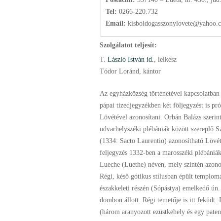
Tel:
0266-220.732
Email:
kisboldogasszonylovete@yahoo.
Szolgálatot teljesít:
T.
László István id.
, lelkész
Tódor Loránd, kántor
Az egyházközség történetével kapcsolatban
pápai tizedjegyzékben két följegyzést is pr
Lövétével azonosítani. Orbán Balázs szerint
udvarhelyszéki plébániák között szereplő S
(1334: Sacto Laurentio) azonosítható Lövé
feljegyzés 1332-ben a marosszéki plébániák
Lueche (Luethe) néven, mely szintén azonos
Régi, késő gótikus stílusban épült temploma
északkeleti részén (Sópástya) emelkedő ún.
dombon állott. Régi temetője is itt feküdt.
(három aranyozott ezüstkehely és egy pate