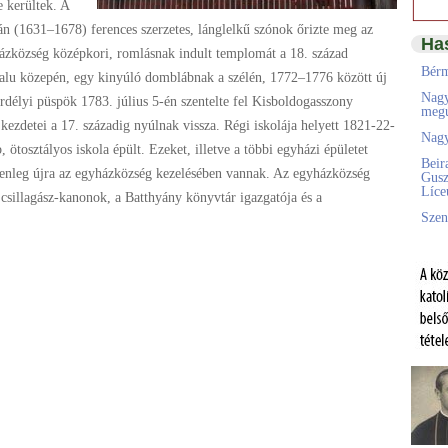
 kerültek. A
n (1631–1678) ferences szerzetes, lánglelkű szónok őrizte meg az
Ha
házközség középkori, romlásnak indult templomát a 18. század
Bérm
 falu közepén, egy kinyúló domblábnak a szélén, 1772–1776 között új
Nagy
rdélyi püspök 1783. július 5-én szentelte fel Kisboldogasszony
megú
 kezdetei a 17. századig nyúlnak vissza. Régi iskolája helyett 1821-22-
Nagy
, ötosztályos iskola épült. Ezeket, illetve a többi egyházi épületet
Beir
elenleg újra az egyházközség kezelésében vannak. Az egyházközség
Gusz
Líc
csillagász-kanonok, a Batthyány könyvtár igazgatója és a
Szen