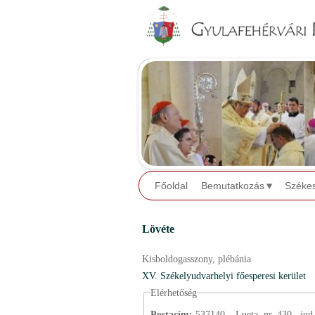
Főoldal
Bemutatkozás
Széke
Lövéte
Kisboldogasszony,
plébánia
XV. Székelyudvarhelyi főesperesi kerület
Elérhetőség
Postacím:
537140 – Lueta, nr. 430., j