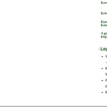
Ker
Kris
Kia
Kön
A gy
kis
Le
–
F
I
K