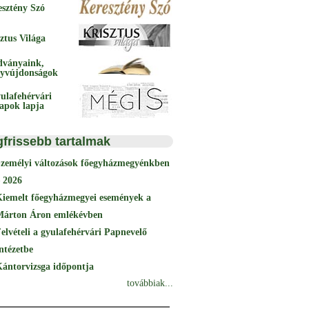
esztény Szó
ztus Világa
dványaink,
yvújdonságok
ulafehérvári
papok lapja
gfrissebb tartalmak
Személyi változások főegyházmegyénkben
 2026
Kiemelt főegyházmegyei események a
Márton Áron emlékévben
elvételi a gyulafehérvári Papnevelő
ntézetbe
ántorvizsga időpontja
továbbiak...