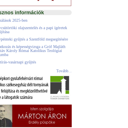
sznos információk
álások 2025-ben
csütörtöki olajszentelés és a papi ígéretek
jítása
pénteki gyűjtés a Szentföld megsegítésére
atkozás és képességvizsga a Gróf Majláth
táv Károly Római Katolikus Teológiai
eumba
tírás-vasárnapi gyűjtés
Tovább...