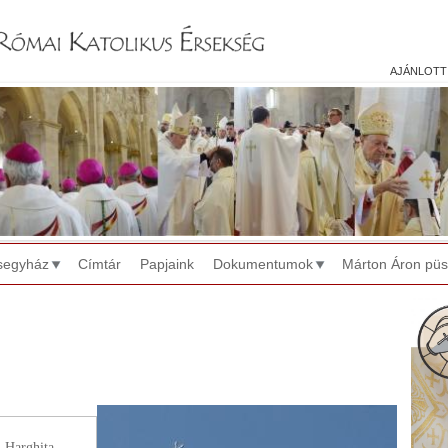
Jump to navigation
ajánlott
segyház
Címtár
Papjaink
Dokumentumok
Márton Áron pü
ud. Harghita