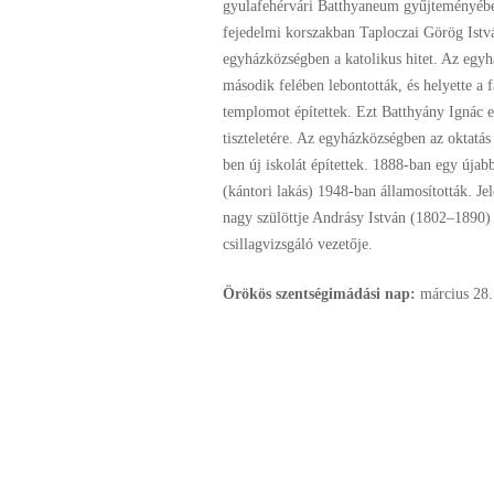
gyulafehérvári Batthyaneum gyűjteményébe
fejedelmi korszakban Taploczai Görög Istvá
egyházközségben a katolikus hitet. Az egy
második felében lebontották, és helyette a
templomot építettek. Ezt Batthyány Ignác e
tiszteletére. Az egyházközségben az oktatás
ben új iskolát építettek. 1888-ban egy újabb
(kántori lakás) 1948-ban államosították. J
nagy szülöttje Andrásy István (1802–1890) 
csillagvizsgáló vezetője.
Örökös szentségimádási nap:
március
28.