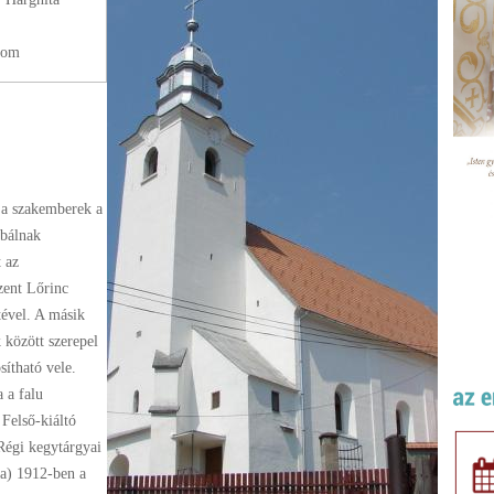
com
 a szakemberek a
óbálnak
 az
zent Lőrinc
tével. A másik
 között szerepel
ítható vele.
 a falu
 Felső-kiáltó
 Régi kegytárgyai
na) 1912-ben a