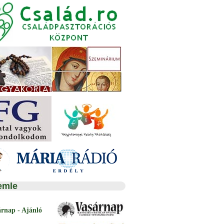
emle
árnap - Ajánló