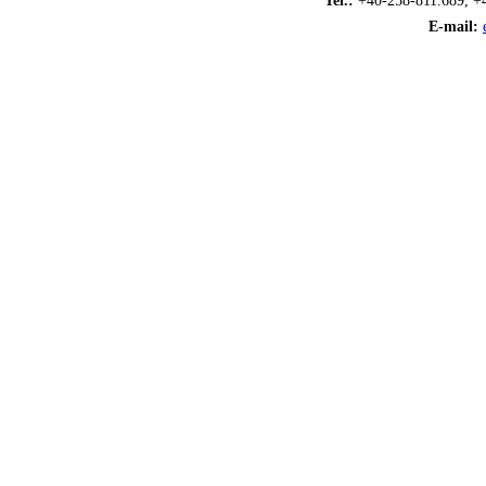
Tel.:
+40-258-811.689, +
E-mail: