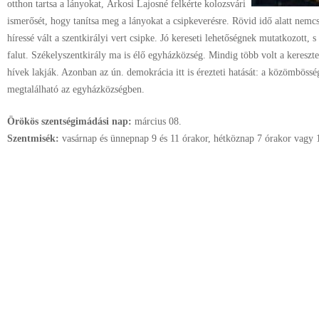
otthon tartsa a lányokat, Árkosi Lajosné felkérte kolozsvári
ismerősét, hogy tanítsa meg a lányokat a csipkeverésre. Rövid idő alatt nemc
híressé vált a szentkirályi vert csipke. Jó kereseti lehetőségnek mutatkozott, 
falut. Székelyszentkirály ma is élő egyházközség. Mindig több volt a kereszte
hívek lakják. Azonban az ún. demokrácia itt is érezteti hatását: a közömbösség
megtalálható az egyházközségben.
Örökös szentségimádási nap:
március
08.
Szentmisék:
vasárnap és ünnepnap 9 és 11 órakor, hétköznap 7 órakor vagy 1