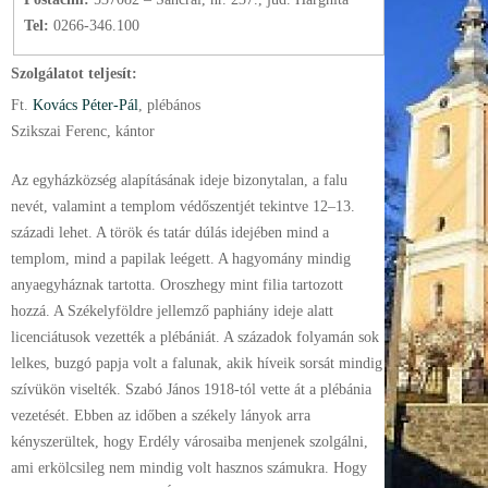
Tel:
0266-346.100
Szolgálatot teljesít:
Ft.
Kovács Péter-Pál
, plébános
Szikszai Ferenc, kántor
Az egyházközség alapításának ideje bizonytalan, a falu
nevét, valamint a templom védőszentjét tekintve 12–13.
századi lehet. A török és tatár dúlás idejében mind a
templom, mind a papilak leégett. A hagyomány mindig
anyaegyháznak tartotta. Oroszhegy mint filia tartozott
hozzá. A Székelyföldre jellemző paphiány ideje alatt
licenciátusok vezették a plébániát. A századok folyamán sok
lelkes, buzgó papja volt a falunak, akik híveik sorsát mindig
szívükön viselték. Szabó János 1918-tól vette át a plébánia
vezetését. Ebben az időben a székely lányok arra
kényszerültek, hogy Erdély városaiba menjenek szolgálni,
ami erkölcsileg nem mindig volt hasznos számukra. Hogy