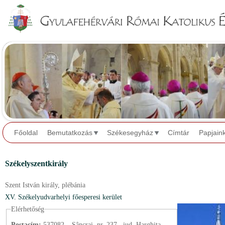
Jump to navigation
Főoldal
Bemutatkozás
Székesegyház
Címtár
Papjain
Székelyszentkirály
Szent István király,
plébánia
XV. Székelyudvarhelyi főesperesi kerület
Elérhetőség
Postacím:
537082 – Sâncrai, nr. 237., jud. Harghita