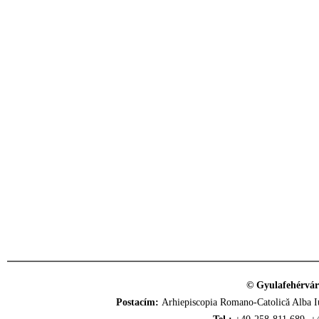
© Gyulafehérvár
Postacím:
Arhiepiscopia Romano-Catolică Alba Iu