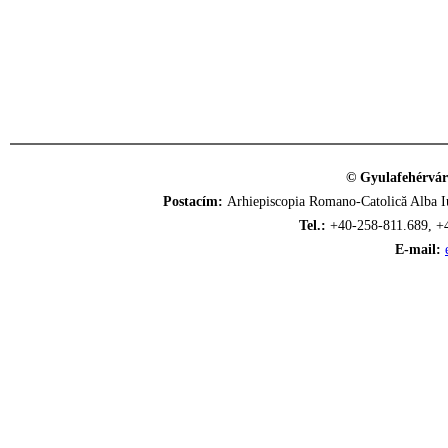
© Gyulafehérvár
Postacím:
Arhiepiscopia Romano-Catolică Alba Iu
Tel.:
+40-258-811.689, +
E-mail: