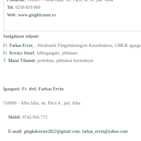
Tel:
0258-819.869
Web:
www.gmgkliceum.ro
Szolgálatot teljesít:
Ft.
Farkas Ervin
, , Hitoktatók Főegyházmegyei Koordinátora, GMGK igazga
Ft.
Kovács József
, lelkiigazgató
, plébános
T.
Mazai Tihamér
, prefektus
, plébániai kormányzó
Igazgató: Ft
. drd. Farkas Ervin
510009 – Alba Iulia, str. Păcii 4., jud. Alba
Mobil:
0742-916.773
E-mail:
gmgkdirector2022@gmail.com
,
farkas_ervin@yahoo.com