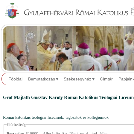
Jump to navigation
Főoldal
Bemutatkozás
Székesegyház
Címtár
Papjain
Gróf Majláth Gusztáv Károly Római Katolikus Teológiai Líceum
Római katolikus teológiai líceumok, tagozatok és kollégiumok
Elérhetőség
Postacím:
510009 – Alba Iulia, Str. Păcii, nr. 4., jud. Alba