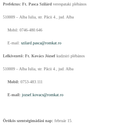
Prefektus: Ft. Pasca Szilárd
verespataki plébános
510009 – Alba Iulia, str. Păcii 4., jud. Alba
Mobil: 0746-480.646
E-mail:
szilard.pasca@romkat.ro
Lelkivezető: Ft. Kovács József
kudzsiri plébános
510009 – Alba Iulia, str. Păcii 4., jud. Alba
Mobil:
0753-483.111
E-mail:
jozsef.kovacs@romkat.ro
Örökös szentségimádási nap:
február
15.