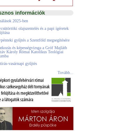
sznos információk
álások 2025-ben
csütörtöki olajszentelés és a papi ígéretek
jítása
pénteki gyűjtés a Szentföld megsegítésére
atkozás és képességvizsga a Gróf Majláth
táv Károly Római Katolikus Teológiai
eumba
tírás-vasárnapi gyűjtés
Tovább...