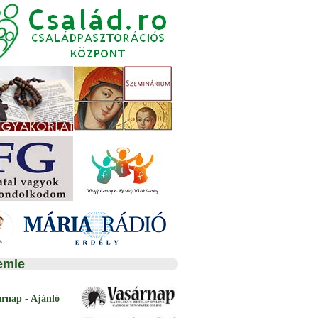
emle
árnap - Ajánló