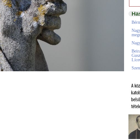
Ha
Bérm
Nagy
megú
Nagy
Beir
Gusz
Líc
Szen