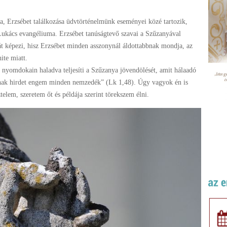
a, Erzsébet találkozása üdvtörténelmünk eseményei közé tartozik,
ukács evangéliuma. Erzsébet tanúságtevő szavai a Szűzanyával
ját képezi, hisz Erzsébet minden asszonynál áldottabbnak mondja, az
ite miatt.
nyomdokain haladva teljesíti a Szűzanya jövendölését, amit hálaadó
nak hirdet engem minden nemzedék” (Lk 1,48). Úgy vagyok én is
elem, szeretem őt és példája szerint törekszem élni.