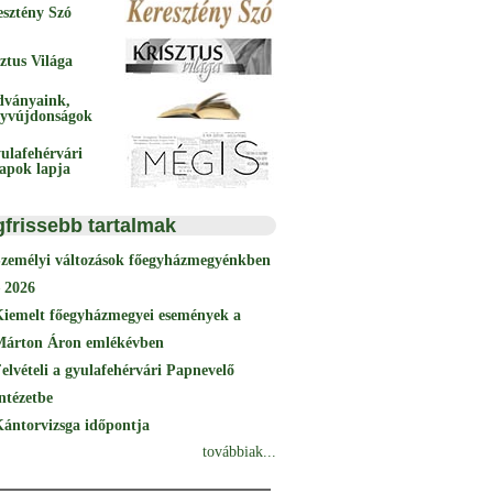
esztény Szó
ztus Világa
dványaink,
yvújdonságok
ulafehérvári
papok lapja
gfrissebb tartalmak
Személyi változások főegyházmegyénkben
 2026
Kiemelt főegyházmegyei események a
Márton Áron emlékévben
elvételi a gyulafehérvári Papnevelő
ntézetbe
ántorvizsga időpontja
továbbiak...