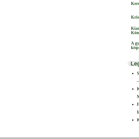
Ker
Kris
Kia
Kön
A gy
kis
Le
–
F
I
K