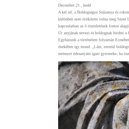
December 21., kedd
A két nő, a Boldogságos Szűzanya és rokon
különben nem örökítette volna meg Szent L
kapcsolatban az ő tiszteletének fontos alap
Úr anyjának nevezi és boldognak hirdeti a h
Egyházunk a történelem folyamán Erzsébet 
énekében így mond: „Lám, ezentúl boldog
mennyei édesanyám igazi gyermeke, ha tiszt