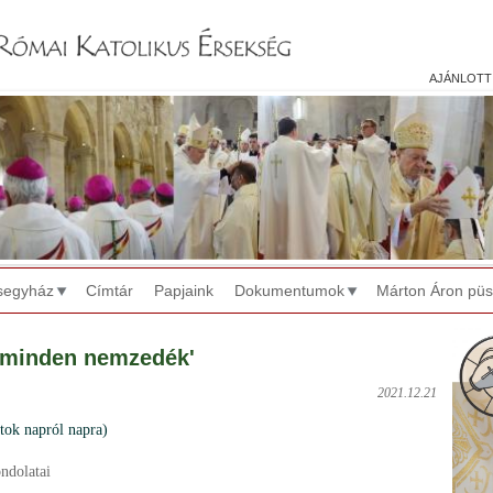
Jump to navigation
ajánlott
segyház
Címtár
Papjaink
Dokumentumok
Márton Áron pü
 minden nemzedék'
2021.12.21
k napról napra)
ndolatai