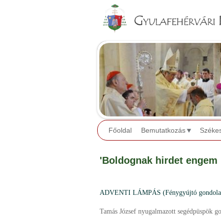
Főoldal
Bemutatkozás
Széke
'Boldognak hirdet engem
ADVENTI LÁMPÁS (Fénygyújtó gondolato
Tamás József nyugalmazott segédpüspök go