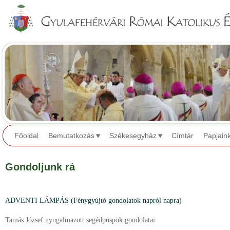
Jump to navigation
Főoldal
Bemutatkozás
Székesegyház
Címtár
Papjain
Gondoljunk rá
ADVENTI LÁMPÁS (Fénygyújtó gondolatok napról napra)
Tamás József nyugalmazott segédpüspök gondolatai