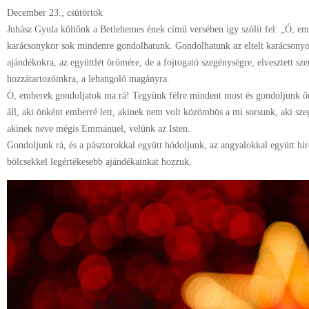
December 23., csütörtök
Juhász Gyula költőnk a Betlehemes ének című versében így szólít fel: „Ó, em
karácsonykor sok mindenre gondolhatunk. Gondolhatunk az eltelt karácsonyok
ajándékokra, az együttlét örömére, de a fojtogató szegénységre, elvesztett sze
hozzátartozóinkra, a lehangoló magányra.
Ó, emberek gondoljatok ma rá! Tegyünk félre mindent most és gondoljunk ő
áll, aki önként emberré lett, akinek nem volt közömbös a mi sorsunk, aki szeg
akinek neve mégis Emmánuel, velünk az Isten.
Gondoljunk rá, és a pásztorokkal együtt hódoljunk, az angyalokkal együtt hir
bölcsekkel legértékesebb ajándékainkat hozzuk.