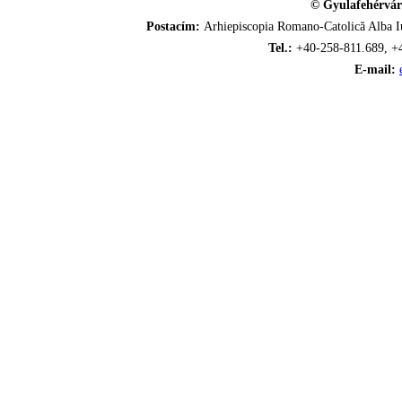
© Gyulafehérvár
Postacím:
Arhiepiscopia Romano-Catolică Alba Iu
Tel.:
+40-258-811.689, +
E-mail: