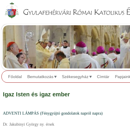
Jump to navigation
Főoldal
Bemutatkozás
Székesegyház
Címtár
Papjain
Igaz Isten és igaz ember
ADVENTI LÁMPÁS (Fénygyújtó gondolatok napról napra)
Dr. Jakubinyi György ny. érsek