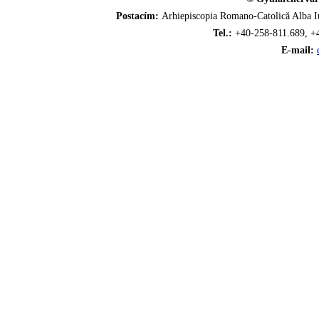
Postacím:
Arhiepiscopia Romano-Catolică Alba Iu
Tel.:
+40-258-811.689, +
E-mail: