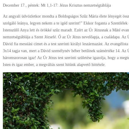
December 17., péntek: Mt 1,1-17: Jézus Krisztus nemzetségtáblája
Az angyali üdvözletkor mondta a Boldogságos Szűz Mária élete lényegét össz
szolgáló leánya, legyen nekem a te igéd szerint!” Ekkor foganta a Szentlélek er
Istenszülő Anya lett és örökké szűz maradt. Ezért az Úr Jézusnak a Máté evan
nemzetségtáblája a Szent Józsefé. Ő az Úr Jézus nevelőapja, a családapa. Az Ú
Dávid fia messiási címet és a test szerinti királyi leszármazást. Az evangélis
3x14 tagja van, mert a Dávid személynév héber betűinek számértéke 14. Az Ú
háromszorosan igaz! Az Úr Jézus test szerinti születése igazolja, hogy a megte
Isten és igaz ember, a megváltás szent hitünk alapvető hittétele.