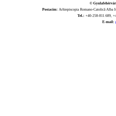
© Gyulafehérvár
Postacím:
Arhiepiscopia Romano-Catolică Alba Iu
Tel.:
+40-258-811.689, +
E-mail: