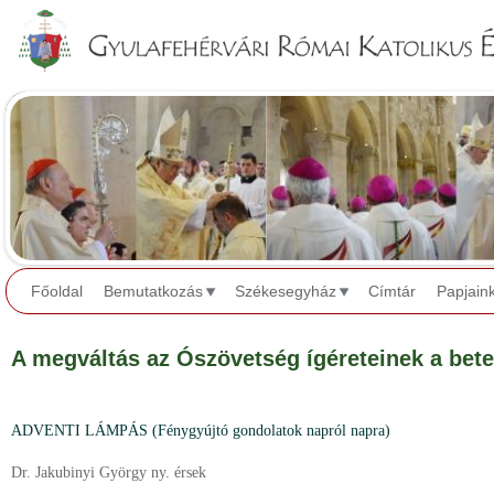
Jump to navigation
Főoldal
Bemutatkozás
Székesegyház
Címtár
Papjain
A megváltás az Ószövetség ígéreteinek a bete
ADVENTI LÁMPÁS (Fénygyújtó gondolatok napról napra)
Dr. Jakubinyi György ny. érsek