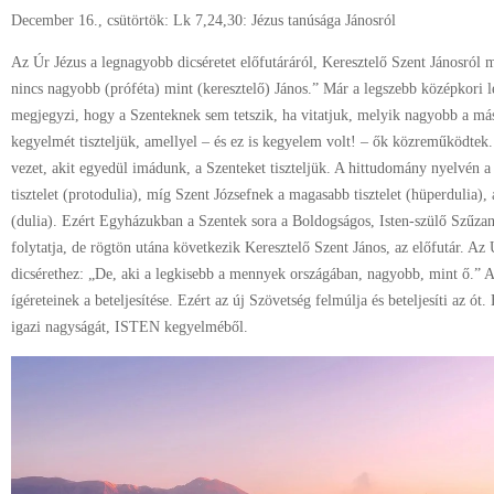
December 16., csütörtök: Lk 7,24,30: Jézus tanúsága Jánosról
Az Úr Jézus a legnagyobb dicséretet előfutáráról, Keresztelő Szent Jánosról 
nincs nagyobb (próféta) mint (keresztelő) János.” Már a legszebb középkori l
megjegyzi, hogy a Szenteknek sem tetszik, ha vitatjuk, melyik nagyobb a más
kegyelmét tiszteljük, amellyel – és ez is kegyelem volt! – ők közreműködtek. 
vezet, akit egyedül imádunk, a Szenteket tiszteljük. A hittudomány nyelvén a
tisztelet (protodulia), míg Szent Józsefnek a magasabb tisztelet (hüperdulia), 
(dulia). Ezért Egyházukban a Szentek sora a Boldogságos, Isten-szülő Szűzan
folytatja, de rögtön utána következik Keresztelő Szent János, az előfutár. Az 
dicsérethez: „De, aki a legkisebb a mennyek országában, nagyobb, mint ő.” 
ígéreteinek a beteljesítése. Ezért az új Szövetség felmúlja és beteljesíti az ó
igazi nagyságát, ISTEN kegyelméből.