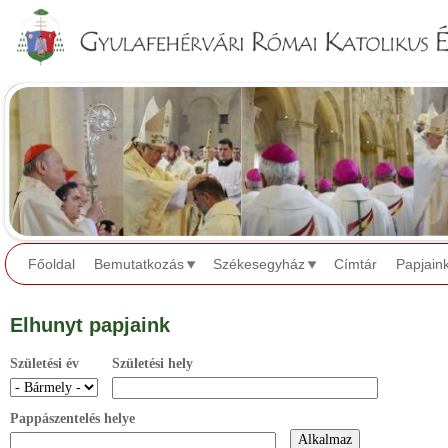
Jump to navigation
Főoldal
Bemutatkozás
Székesegyház
Címtár
Papjain
Elhunyt papjaink
Születési év
Születési hely
Pappászentelés helye