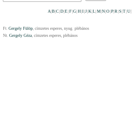
A
|
B
|
C
|
D
|
E
|
F
|
G
|
H
|
I
|
J
|
K
|
L
|
M
|
N
|
O
|
P
|
R
|
S
|
T
|
U
|
Ft.
Gergely Fülöp
,
címzetes esperes
,
nyug. plébános
Nt.
Gergely Géza
,
címzetes esperes
,
plébános