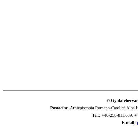
© Gyulafehérvár
Postacím:
Arhiepiscopia Romano-Catolică Alba Iu
Tel.:
+40-258-811.689, +
E-mail: