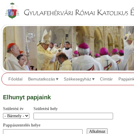
Jump to navigation
Főoldal
Bemutatkozás
Székesegyház
Címtár
Papjain
Elhunyt papjaink
Születési év
Születési hely
Pappászentelés helye