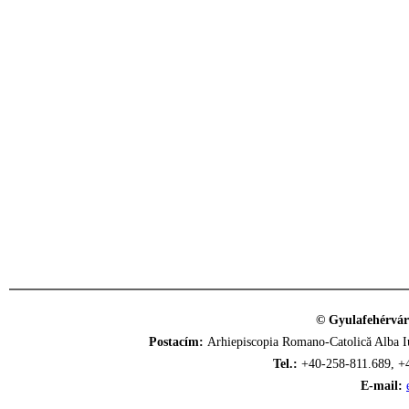
© Gyulafehérvár
Postacím:
Arhiepiscopia Romano-Catolică Alba Iu
Tel.:
+40-258-811.689, +
E-mail: