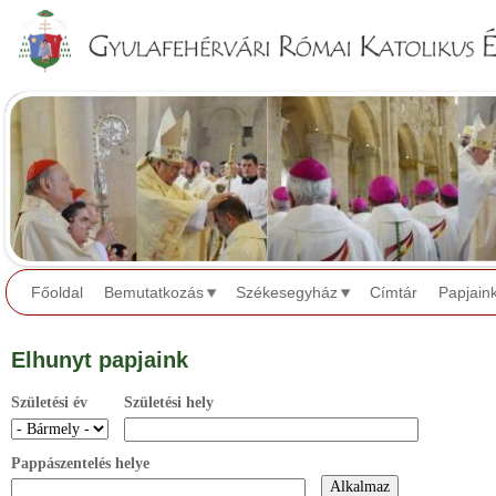
Jump to navigation
Főoldal
Bemutatkozás
Székesegyház
Címtár
Papjain
Elhunyt papjaink
Születési év
Születési hely
Pappászentelés helye