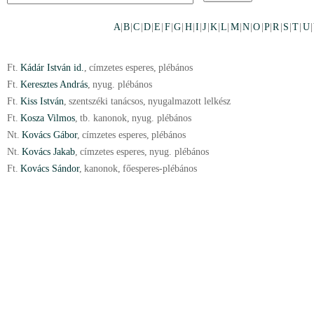
A
|
B
|
C
|
D
|
E
|
F
|
G
|
H
|
I
|
J
|
K
|
L
|
M
|
N
|
O
|
P
|
R
|
S
|
T
|
U
|
Ft.
Kádár István id.
,
címzetes esperes
,
plébános
Ft.
Keresztes András
,
nyug. plébános
Ft.
Kiss István
,
szentszéki tanácsos
,
nyugalmazott lelkész
Ft.
Kosza Vilmos
,
tb. kanonok
,
nyug. plébános
Nt.
Kovács Gábor
,
címzetes esperes
,
plébános
Nt.
Kovács Jakab
,
címzetes esperes
,
nyug. plébános
Ft.
Kovács Sándor
,
kanonok
,
főesperes-plébános