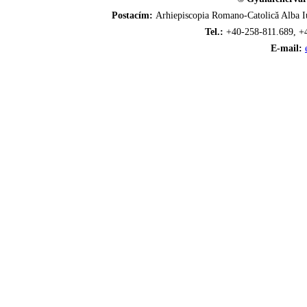
Postacím:
Arhiepiscopia Romano-Catolică Alba Iu
Tel.:
+40-258-811.689, +
E-mail: