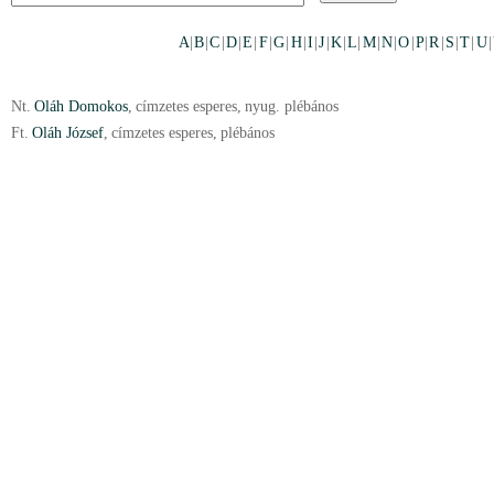
A
|
B
|
C
|
D
|
E
|
F
|
G
|
H
|
I
|
J
|
K
|
L
|
M
|
N
|
O
|
P
|
R
|
S
|
T
|
U
|
Nt.
Oláh Domokos
,
címzetes esperes
,
nyug. plébános
Ft.
Oláh József
,
címzetes esperes
,
plébános