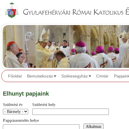
Jump to navigation
Főoldal
Bemutatkozás
Székesegyház
Címtár
Papjain
Elhunyt papjaink
Születési év
Születési hely
Pappászentelés helye