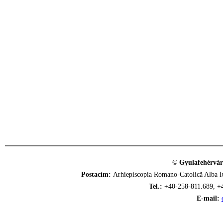
© Gyulafehérvár
Postacím:
Arhiepiscopia Romano-Catolică Alba Iu
Tel.:
+40-258-811.689, +
E-mail: