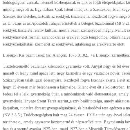
boldogságban vannak, Istennél közbenjárnak értünk és földi életpéldájukat köv
mindig megvolt az Egyházban. Csak Istent imádjuk, a Szentekben Isten kegy
Szentek tiszteletéhez tartozik az ereklyék tisztelete is. Kezdettől fogva megvo
az Úr Jézus és az Apostolok ruháját érintették a betegek bizalommal (Mt 9,21
ereklyék tisztelete relatív kultusz, mert a Szent személyében megnyilvánult sze
ereklyetisztelet formái: zarándoklat az ereklyét őrző templomba, oltárra helye
ereklyecsókoltatás, körmenet az ereklyével, ájtatosság az ereklyetartó előtt.
Lisieux-i Kis Szent Teréz (sz. Alençon, 1873.01.02., +a Lisieux-i kármelben
Tiszteletreméltó Szüleinek kilencedik gyermeke volt. Anyját négy és fél éves 
maradt öt leány mind apáca lett, négy karmelita és egy vizitációs nővér. Teré
Szűzanyában talált igazi édesanyára. Kezdettől fogva Istennek akarta életét s
hogy 15 évesen már beléphessen a kármelbe. Kilenc évet élt a kolostorban. I
fedezi fel a lelki gyermekség útját, a mindenkinek való életszentséget, amely k
gyermekség lényege Szent Teréz szerint„a szív beállítottsága, amely alázatossá
karjaiban, tudatára ébreszt gyengeségünknek, és bizakodóvá tesz egészen a me
(NV 3.8.5.) Tüdőbetegségben halt meg 24 évesen. Halála után egy évvel jelen
története c., amely egyszerre közismertté és népszerűvé tette. Egymásután kö
ban és a szentté avatása 1925-ben, majd 1927-ben a Missziók Társvédszentje 