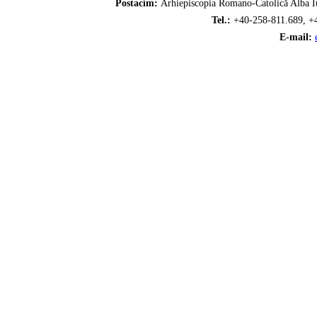
Postacím:
Arhiepiscopia Romano-Catolică Alba Iu
Tel.:
+40-258-811.689, +
E-mail: