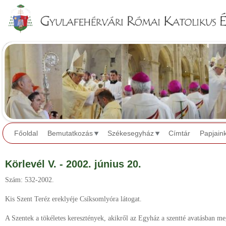
Jump to navigation
Főoldal
Bemutatkozás
Székesegyház
Címtár
Papjain
Körlevél V. - 2002. június 20.
Szám: 532-2002.
Kis Szent Teréz ereklyéje Csíksomlyóra látogat.
A Szentek a tökéletes keresztények, akikről az Egyház a szentté avatásban me