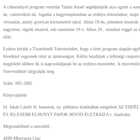
A csíksomlyói program vezetője Tamás József segédpüspök atya együtt a soml
án, csütörtökön du. fogadás a kegytemplomban az ereklye érkezésekor, majd 
virrasztás, amely gyertyás körmenettel zárul. Július 19-én, pénteken imaórák 
nagymise, régiók imaórái, esti szentmise 19 ó. Július 20., szombat reggel az 
előtt.
Ezúton kérjük a Tisztelendő Testvéreinket, hogy a fenti program alapján eg
híveikkel vegyenek részt az ájtatosságon. Külön buzdítjuk a lelkiségi csoporto
megfelelő időben ők is kapcsolódjanak be az ereklye-tiszteletbe. A részvételle
Szervezőkkel tárgyalják meg.
Szám: 845-2002.
Könyvajánlás
Id. Jakab László tb. kanonok, ny. plébános kiadásában megjelent AZ
ÉS JELESEBB ELHUNYT PAPOK RÖVID ÉLETRAJZA c. kiadvány.
Megrendelhető a szerzőtől:
4100-Miercurea Ciuc