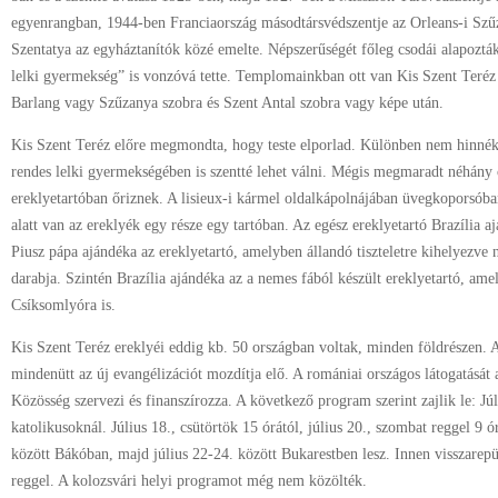
egyenrangban, 1944-ben Franciaország másodtársvédszentje az Orleans-i Szűz
Szentatya az egyháztanítók közé emelte. Népszerűségét főleg csodái alapoztá
lelki gyermekség” is vonzóvá tette. Templomainkban ott van Kis Szent Teréz 
Barlang vagy Szűzanya szobra és Szent Antal szobra vagy képe után.
Kis Szent Teréz előre megmondta, hogy teste elporlad. Különben nem hinnék
rendes lelki gyermekségében is szentté lehet válni. Mégis megmaradt néhány
ereklyetartóban őriznek. A lisieux-i kármel oldalkápolnájában üvegkoporsóba
alatt van az ereklyék egy része egy tartóban. Az egész ereklyetartó Brazília aj
Piusz pápa ajándéka az ereklyetartó, amelyben állandó tiszteletre kihelyezve 
darabja. Szintén Brazília ajándéka az a nemes fából készült ereklyetartó, amel
Csíksomlyóra is.
Kis Szent Teréz ereklyéi eddig kb. 50 országban voltak, minden földrészen. 
mindenütt az új evangélizációt mozdítja elő. A romániai országos látogatását 
Közösség szervezi és finanszírozza. A következő program szerint zajlik le: Jú
katolikusoknál. Július 18., csütörtök 15 órától, július 20., szombat reggel 9 
között Bákóban, majd július 22-24. között Bukarestben lesz. Innen visszarepü
reggel. A kolozsvári helyi programot még nem közölték.