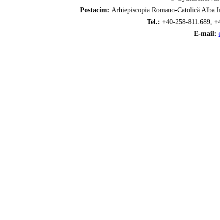
Postacím:
Arhiepiscopia Romano-Catolică Alba Iu
Tel.:
+40-258-811.689, +
E-mail: