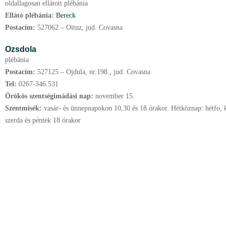
oldallagosan ellátott plébánia
Ellátó plébánia:
Bereck
Postacím:
527062 – Oituz, jud. Covasna
Ozsdola
plébánia
Postacím:
527125 – Ojdula, nr.198., jud. Covasna
Tel:
0267-346.531
Örökös szentségimádási nap:
november
15.
Szentmisék:
vasár- és ünnepnapokon 10,30 és 18 órakor. Hétköznap: hétfo, 
szerda és péntek 18 órakor