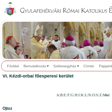
Jump to navigation
Főoldal
Bemutatkozás
Székesegyház
Címtár
Papjain
VI. Kézdi-orbai főesperesi kerület
A
|
B
|
E
|
F
|
G
|
H
|
I
|
K
|
L
|
N
|
O
|
S
|
Z
|
Mind
Ojtoz