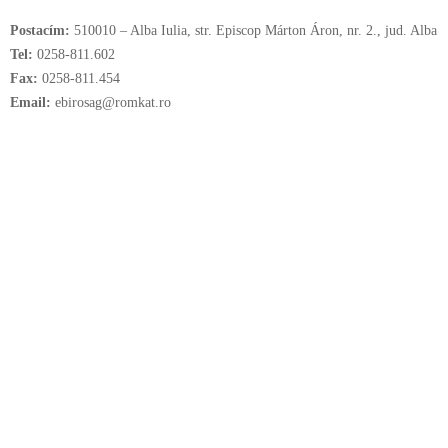
Postacím:
510010 – Alba Iulia, str. Episcop Márton Áron, nr. 2., jud. Alba
Tel:
0258-811.602
Fax:
0258-811.454
Email:
ebirosag@romkat.ro