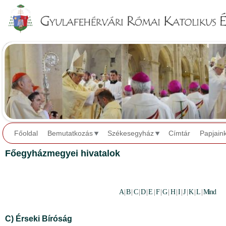
Jump to navigation
Főoldal
Bemutatkozás
Székesegyház
Címtár
Papjain
Főegyházmegyei hivatalok
A
|
B
|
C
|
D
|
E
|
F
|
G
|
H
|
I
|
J
|
K
|
L
|
Mind
C) Érseki Bíróság