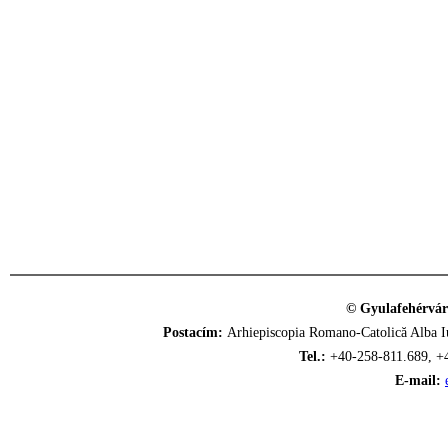
© Gyulafehérvár
Postacím:
Arhiepiscopia Romano-Catolică Alba Iu
Tel.:
+40-258-811.689, +
E-mail: