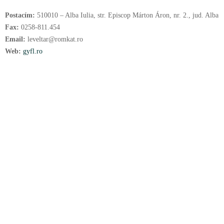
Postacím:
510010 – Alba Iulia, str. Episcop Márton Áron, nr. 2., jud. Alba
Fax:
0258-811.454
Email:
leveltar@romkat.ro
Web:
gyfl.ro