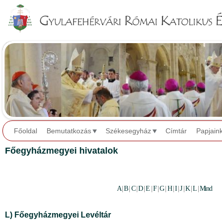
Jump to navigation
Főoldal
Bemutatkozás
Székesegyház
Címtár
Papjain
Főegyházmegyei hivatalok
A
|
B
|
C
|
D
|
E
|
F
|
G
|
H
|
I
|
J
|
K
|
L
|
Mind
L) Főegyházmegyei Levéltár