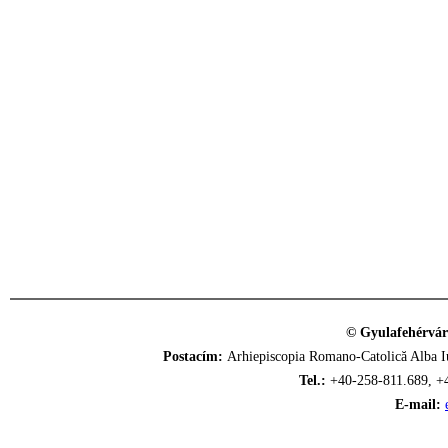
© Gyulafehérvár
Postacím:
Arhiepiscopia Romano-Catolică Alba Iu
Tel.:
+40-258-811.689, +
E-mail: