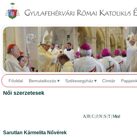
Jump to navigation
Főoldal
Bemutatkozás
Székesegyház
Címtár
Papjain
Női szerzetesek
A
|
B
|
C
|
J
|
N
|
S
|
T
|
Mind
Sarutlan Kármelita Nővérek