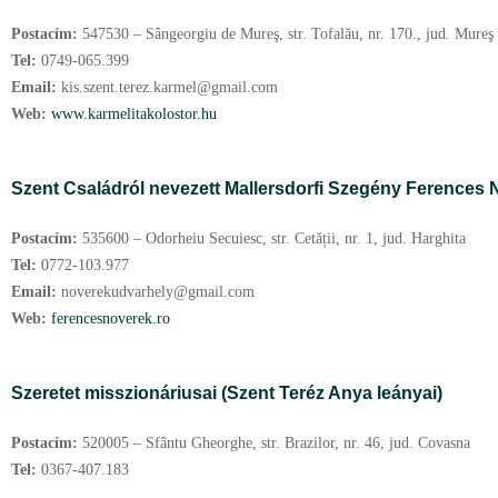
Postacím:
547530 – Sângeorgiu de Mureş, str. Tofalău, nr. 170., jud. Mureş
Tel:
0749-065.399
Email:
kis.szent.terez.karmel@gmail.com
Web:
www.karmelitakolostor.hu
Szent Családról nevezett Mallersdorfi Szegény Ferences
Postacím:
535600 – Odorheiu Secuiesc, str. Cetății, nr. 1, jud. Harghita
Tel:
0772-103.977
Email:
noverekudvarhely@gmail.com
Web:
ferencesnoverek.ro
Szeretet misszionáriusai (Szent Teréz Anya leányai)
Postacím:
520005 – Sfântu Gheorghe, str. Brazilor, nr. 46, jud. Covasna
Tel:
0367-407.183