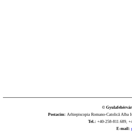
© Gyulafehérvár
Postacím:
Arhiepiscopia Romano-Catolică Alba Iu
Tel.:
+40-258-811.689, +
E-mail: