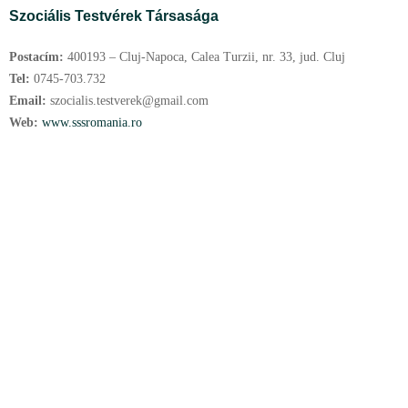
Szociális Testvérek Társasága
Postacím:
400193 – Cluj-Napoca, Calea Turzii, nr. 33, jud. Cluj
Tel:
0745-703.732
Email:
szocialis.testverek@gmail.com
Web:
www.sssromania.ro