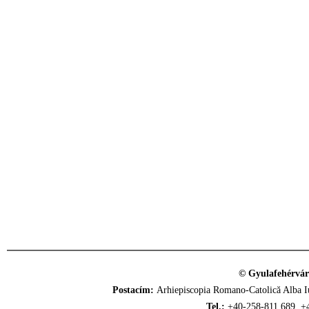
© Gyulafehérvár
Postacím:
Arhiepiscopia Romano-Catolică Alba Iu
Tel.:
+40-258-811.689, +