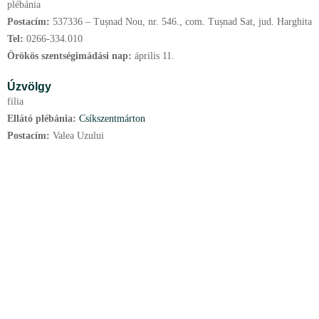
plébánia
Postacím:
537336 – Tușnad Nou, nr. 546., com. Tușnad Sat, jud. Harghita
Tel:
0266-334.010
Örökös szentségimádási nap:
április
11.
Úzvölgy
filia
Ellátó plébánia:
Csíkszentmárton
Postacím:
Valea Uzului