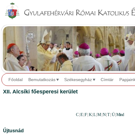
Jump to navigation
Főoldal
Bemutatkozás
Székesegyház
Címtár
Papjain
XII. Alcsíki főesperesi kerület
C
|
E
|
F
|
K
|
L
|
M
|
N
|
T
|
Ú
|
Mind
Újtusnád