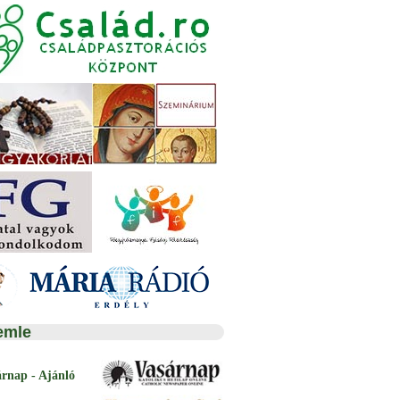
emle
árnap - Ajánló