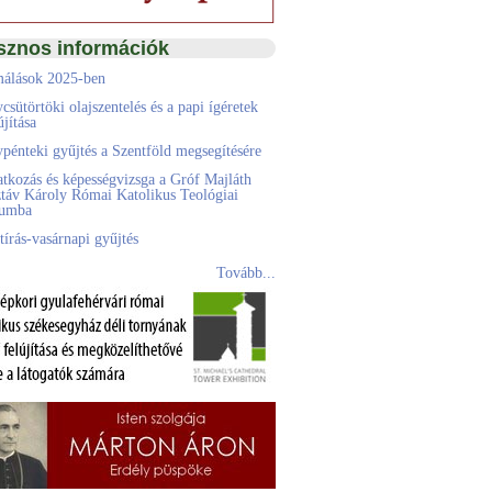
sznos információk
álások 2025-ben
csütörtöki olajszentelés és a papi ígéretek
jítása
pénteki gyűjtés a Szentföld megsegítésére
atkozás és képességvizsga a Gróf Majláth
táv Károly Római Katolikus Teológiai
eumba
tírás-vasárnapi gyűjtés
Tovább...