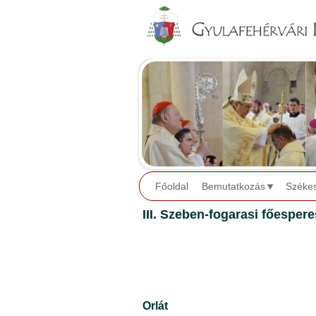
Főoldal
Bemutatkozás
Széke
III. Szeben-fogarasi főespere
Orlát