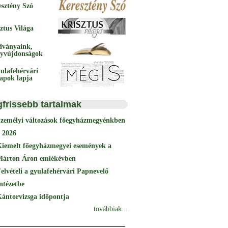
esztény Szó
ztus Világa
dványaink,
yvújdonságok
ulafehérvári
papok lapja
gfrissebb tartalmak
Személyi változások főegyházmegyénkben
 2026
Kiemelt főegyházmegyei események a
Márton Áron emlékévben
elvételi a gyulafehérvári Papnevelő
ntézetbe
ántorvizsga időpontja
továbbiak...