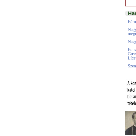
Ha
Bérm
Nagy
megú
Nagy
Beir
Gusz
Líc
Szen