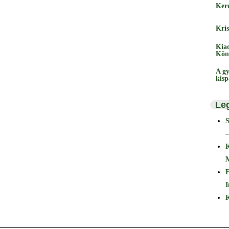
Ker
Kris
Kia
Kön
A gy
kis
Le
–
F
I
K