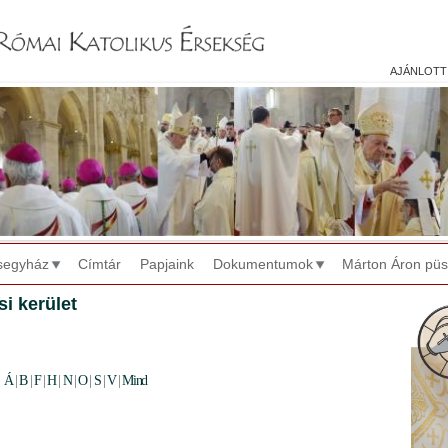
Jump to navigation
ajánlott
segyház
Címtár
Papjaink
Dokumentumok
Márton Áron pü
si kerület
Á
|
B
|
F
|
H
|
N
|
O
|
S
|
V
|
Mind