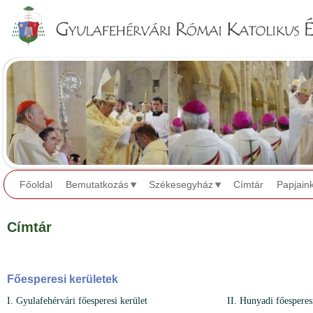
Jump to navigation
Főoldal
Bemutatkozás
Székesegyház
Címtár
Papjain
Címtár
Főesperesi kerületek
I. Gyulafehérvári főesperesi kerület
II. Hunyadi főesperes