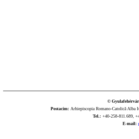
© Gyulafehérvár
Postacím:
Arhiepiscopia Romano-Catolică Alba Iu
Tel.:
+40-258-811.689, +
E-mail: