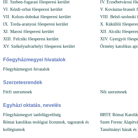
III. Szeben-fogarasi főesperesi kerület
IV. Erzsébetvárosi főe
VI. Kézdi-orbai főesperesi kerület
V. Kovászna-brassói f
VII. Kolozs-dobokai főesperesi kerület
VIII. Belső-szolnoki 
IX. Torda-aranyosi főesperesi kerület
X. Küküllői főesperes
XI. Marosi főesperesi kerület
XII. Alcsíki főesperes
XIII. Felcsíki főesperesi kerület
XIV. Gyergyói főesper
XV. Székelyudvarhelyi főesperesi kerület
Örmény katolikus ap
Főegyházmegyei hivatalok
Főegyházmegyei hivatalok
Szerzetesrendek
Férfi szerzetesek
Női szerzetesek
Egyházi oktatás, nevelés
Főegyházmegyei tanfelügyelőség
BBTE Római Katoliku
Római katolikus teológiai líceumok, tagozatok és
Szent Ferenc Alapítv
kollégiumok
Tanulmányi házak és