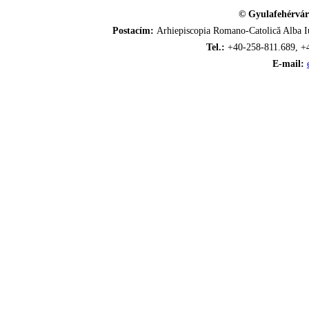
© Gyulafehérvár
Postacím:
Arhiepiscopia Romano-Catolică Alba Iu
Tel.:
+40-258-811.689, +
E-mail: