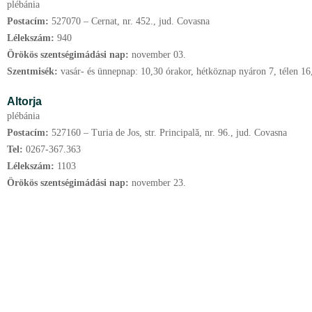
plébánia
Postacím:
527070 – Cernat, nr. 452., jud. Covasna
Lélekszám:
940
Örökös szentségimádási nap:
november
03.
Szentmisék:
vasár- és ünnepnap: 10,30 órakor, hétköznap nyáron 7, télen 1
Altorja
plébánia
Postacím:
527160 – Turia de Jos, str. Principală, nr. 96., jud. Covasna
Tel:
0267-367.363
Lélekszám:
1103
Örökös szentségimádási nap:
november
23.