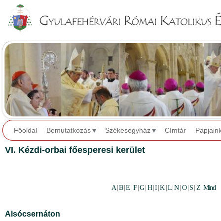
Jump to navigation
Főoldal
Bemutatkozás
Székesegyház
Címtár
Papjain
VI. Kézdi-orbai főesperesi kerület
A
|
B
|
E
|
F
|
G
|
H
|
I
|
K
|
L
|
N
|
O
|
S
|
Z
|
Mind
Alsócsernáton