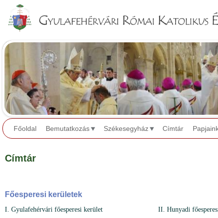
Jump to navigation
Főoldal
Bemutatkozás
Székesegyház
Címtár
Papjain
Címtár
Főesperesi kerületek
I. Gyulafehérvári főesperesi kerület
II. Hunyadi főesperes