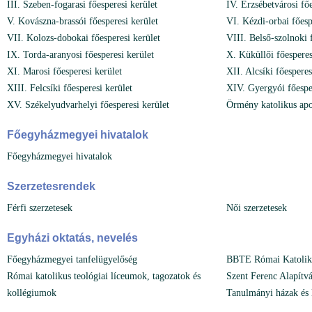
III. Szeben-fogarasi főesperesi kerület
IV. Erzsébetvárosi főe
V. Kovászna-brassói főesperesi kerület
VI. Kézdi-orbai főesp
VII. Kolozs-dobokai főesperesi kerület
VIII. Belső-szolnoki 
IX. Torda-aranyosi főesperesi kerület
X. Küküllői főesperes
XI. Marosi főesperesi kerület
XII. Alcsíki főesperes
XIII. Felcsíki főesperesi kerület
XIV. Gyergyói főesper
XV. Székelyudvarhelyi főesperesi kerület
Örmény katolikus ap
Főegyházmegyei hivatalok
Főegyházmegyei hivatalok
Szerzetesrendek
Férfi szerzetesek
Női szerzetesek
Egyházi oktatás, nevelés
Főegyházmegyei tanfelügyelőség
BBTE Római Katoliku
Római katolikus teológiai líceumok, tagozatok és
Szent Ferenc Alapítv
kollégiumok
Tanulmányi házak és