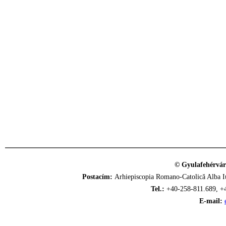
© Gyulafehérvár
Postacím:
Arhiepiscopia Romano-Catolică Alba Iu
Tel.:
+40-258-811.689, +
E-mail: