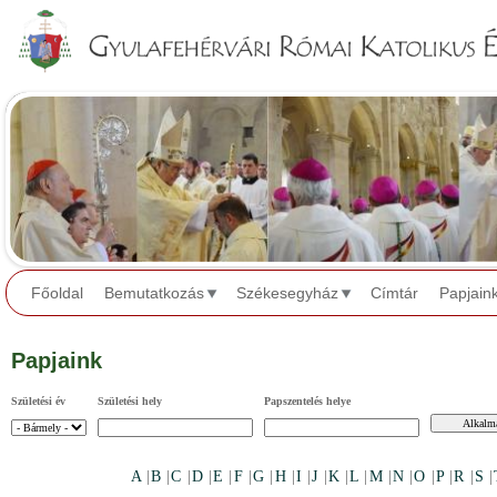
Jump to navigation
Főoldal
Bemutatkozás
Székesegyház
Címtár
Papjain
Papjaink
Születési év
Születési hely
Papszentelés helye
A
|
B
|
C
|
D
|
E
|
F
|
G
|
H
|
I
|
J
|
K
|
L
|
M
|
N
|
O
|
P
|
R
|
S
|