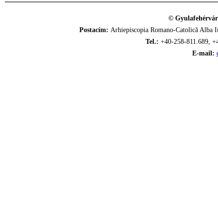
© Gyulafehérvár
Postacím:
Arhiepiscopia Romano-Catolică Alba Iu
Tel.:
+40-258-811.689, +
E-mail: