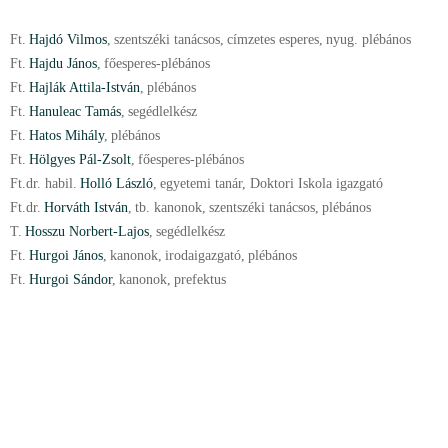
Ft.
Hajdó Vilmos
,
szentszéki tanácsos
,
címzetes esperes
,
nyug. plébános
Ft.
Hajdu János
,
főesperes-plébános
Ft.
Hajlák Attila-István
,
plébános
Ft.
Hanuleac Tamás
,
segédlelkész
Ft.
Hatos Mihály
,
plébános
Ft.
Hölgyes Pál-Zsolt
,
főesperes-plébános
Ft.
dr.
habil.
Holló László
,
egyetemi tanár, Doktori Iskola igazgató
Ft.
dr.
Horváth István
,
tb. kanonok
,
szentszéki tanácsos
,
plébános
T.
Hosszu Norbert-Lajos
,
segédlelkész
Ft.
Hurgoi János
,
kanonok
,
irodaigazgató
,
plébános
Ft.
Hurgoi Sándor
,
kanonok
,
prefektus