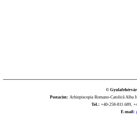
© Gyulafehérvár
Postacím:
Arhiepiscopia Romano-Catolică Alba Iu
Tel.:
+40-258-811.689, +
E-mail: