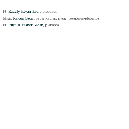
Ft.
Ráduly István-Zsolt
,
plébános
Msgr.
Raicea Oscar
,
pápai káplán
,
nyug. főesperes-plébános
Ft.
Ruşti Alexandru-Ioan
,
plébános