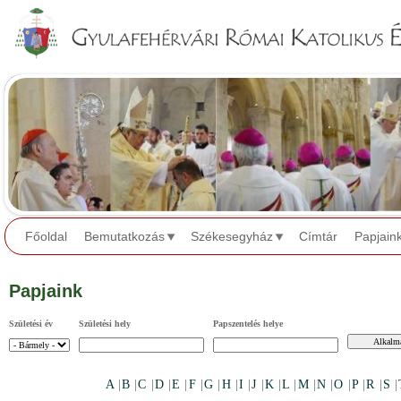
Jump to navigation
Főoldal
Bemutatkozás
Székesegyház
Címtár
Papjain
Papjaink
Születési év
Születési hely
Papszentelés helye
A
|
B
|
C
|
D
|
E
|
F
|
G
|
H
|
I
|
J
|
K
|
L
|
M
|
N
|
O
|
P
|
R
|
S
|