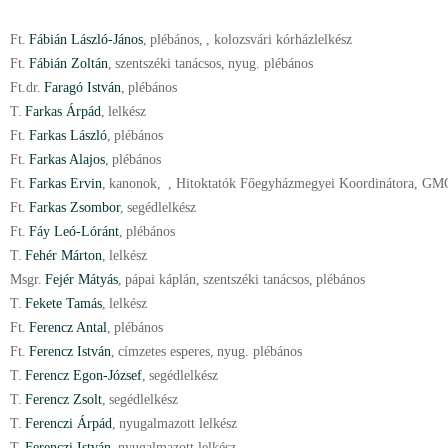
Ft.
Fábián László-János
,
plébános
,
, kolozsvári kórházlelkész
Ft.
Fábián Zoltán
,
szentszéki tanácsos
,
nyug. plébános
Ft.
dr.
Faragó István
,
plébános
T.
Farkas Árpád
,
lelkész
Ft.
Farkas László
,
plébános
Ft.
Farkas Alajos
,
plébános
Ft.
Farkas Ervin
,
kanonok
,
, Hitoktatók Főegyházmegyei Koordinátora, GM
Ft.
Farkas Zsombor
,
segédlelkész
Ft.
Fáy Leó-Lóránt
,
plébános
T.
Fehér Márton
,
lelkész
Msgr.
Fejér Mátyás
,
pápai káplán
,
szentszéki tanácsos
,
plébános
T.
Fekete Tamás
,
lelkész
Ft.
Ferencz Antal
,
plébános
Ft.
Ferencz István
,
címzetes esperes
,
nyug. plébános
T.
Ferencz Egon-József
,
segédlelkész
T.
Ferencz Zsolt
,
segédlelkész
T.
Ferenczi Árpád
,
nyugalmazott lelkész
T.
Ferenczi István
,
nyugalmazott lelkész