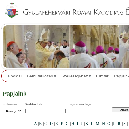
Jump to navigation
Főoldal
Bemutatkozás
Székesegyház
Címtár
Papjain
Papjaink
Születési év
Születési hely
Papszentelés helye
A
|
B
|
C
|
D
|
E
|
F
|
G
|
H
|
I
|
J
|
K
|
L
|
M
|
N
|
O
|
P
|
R
|
S
|