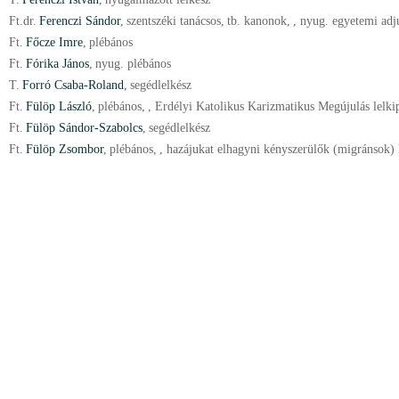
Ft.
dr.
Ferenczi Sándor
,
szentszéki tanácsos
,
tb. kanonok
,
, nyug. egyetemi adj
Ft.
Főcze Imre
,
plébános
Ft.
Fórika János
,
nyug. plébános
T.
Forró Csaba-Roland
,
segédlelkész
Ft.
Fülöp László
,
plébános
,
, Erdélyi Katolikus Karizmatikus Megújulás lelkip
Ft.
Fülöp Sándor-Szabolcs
,
segédlelkész
Ft.
Fülöp Zsombor
,
plébános
,
, hazájukat elhagyni kényszerülők (migránsok) l