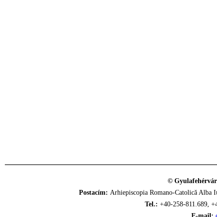
© Gyulafehérvár
Postacím:
Arhiepiscopia Romano-Catolică Alba Iu
Tel.:
+40-258-811.689, +
E-mail: