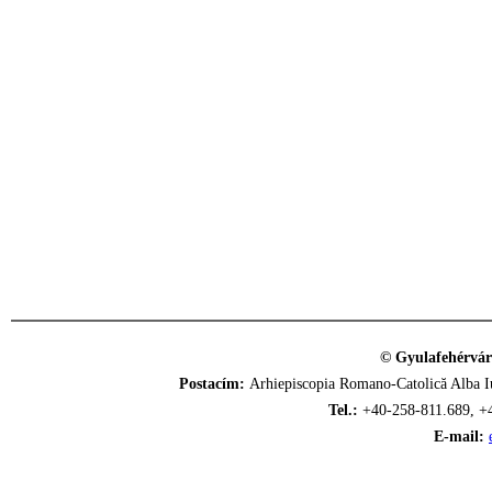
© Gyulafehérvár
Postacím:
Arhiepiscopia Romano-Catolică Alba Iu
Tel.:
+40-258-811.689, +
E-mail: