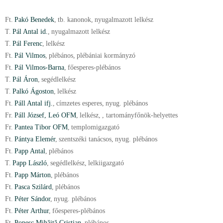
Ft.
Pakó Benedek
,
tb. kanonok
,
nyugalmazott lelkész
T.
Pál Antal id.
,
nyugalmazott lelkész
T.
Pál Ferenc
,
lelkész
Ft.
Pál Vilmos
,
plébános
,
plébániai kormányzó
Ft.
Pál Vilmos-Barna
,
főesperes-plébános
T.
Pál Áron
,
segédlelkész
T.
Palkó Ágoston
,
lelkész
Ft.
Páll Antal ifj.
,
címzetes esperes
,
nyug. plébános
Fr.
Páll József, Leó OFM
,
lelkész
,
, tartományfőnök-helyettes
Fr.
Pantea Tibor OFM
,
templomigazgató
Ft.
Pántya Elemér
,
szentszéki tanácsos
,
nyug. plébános
Ft.
Papp Antal
,
plébános
T.
Papp László
,
segédlelkész
,
lelkiigazgató
Ft.
Papp Márton
,
plébános
Ft.
Pasca Szilárd
,
plébános
Ft.
Péter Sándor
,
nyug. plébános
Ft.
Péter Arthur
,
főesperes-plébános
Ft.
Popesc Mihăiță Cristian
,
plébános