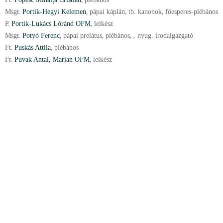
Msgr.
Portik-Hegyi Kelemen
,
pápai káplán
,
tb. kanonok
,
főesperes-plébános
P.
Portik-Lukács Lóránd OFM
,
lelkész
Msgr.
Potyó Ferenc
,
pápai prelátus
,
plébános
,
, nyug. irodaigazgató
Ft.
Puskás Attila
,
plébános
Fr.
Puvak Antal
, Marian OFM
,
lelkész