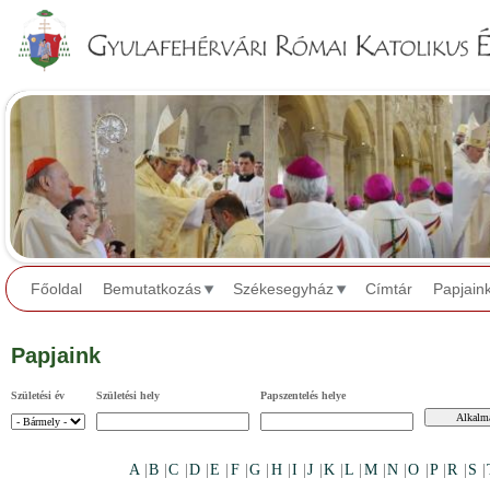
Jump to navigation
Főoldal
Bemutatkozás
Székesegyház
Címtár
Papjain
Papjaink
Születési év
Születési hely
Papszentelés helye
A
|
B
|
C
|
D
|
E
|
F
|
G
|
H
|
I
|
J
|
K
|
L
|
M
|
N
|
O
|
P
|
R
|
S
|