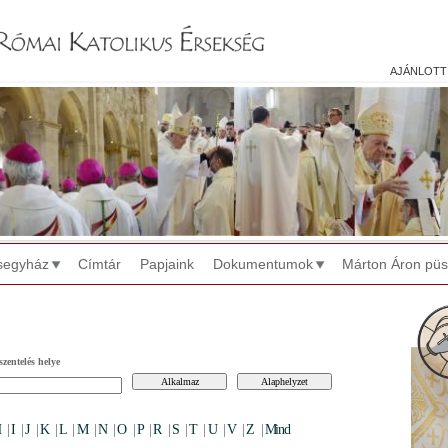
Jump to navigation
ajánlott
segyház
Címtár
Papjaink
Dokumentumok
Márton Áron pü
zentelés helye
H
|
I
|
J
|
K
|
L
|
M
|
N
|
O
|
P
|
R
|
S
|
T
|
U
|
V
|
Z
|
Mind