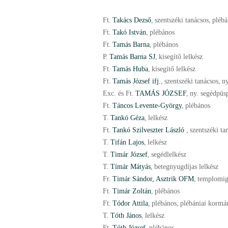
Ft.
Takács Dezső
,
szentszéki tanácsos
,
plébá
Ft.
Takó István
,
plébános
Ft.
Tamás Barna
,
plébános
P.
Tamás Barna SJ
,
kisegítő lelkész
Ft.
Tamás Huba
,
kisegítő lelkész
Ft.
Tamás József ifj.
,
szentszéki tanácsos
,
n
Exc. és Ft.
TAMÁS JÓZSEF
,
ny. segédpüs
Ft.
Táncos Levente-György
,
plébános
T.
Tankó Géza
,
lelkész
Ft.
Tankó Szilveszter László
,
szentszéki ta
T.
Tifán Lajos
,
lelkész
T.
Timár József
,
segédlelkész
T.
Tímár Mátyás
,
betegnyugdíjas lelkész
Fr.
Timár Sándor, Asztrik OFM
,
templomig
Ft.
Timár Zoltán
,
plébános
Ft.
Tódor Attila
,
plébános
,
plébániai kormá
T.
Tóth János
,
lelkész
Ft.
Tóth József
,
plébános