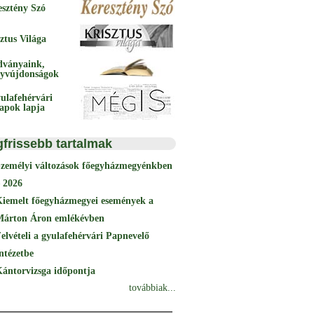
esztény Szó
ztus Világa
dványaink,
yvújdonságok
ulafehérvári
papok lapja
gfrissebb tartalmak
Személyi változások főegyházmegyénkben
 2026
Kiemelt főegyházmegyei események a
Márton Áron emlékévben
elvételi a gyulafehérvári Papnevelő
ntézetbe
ántorvizsga időpontja
továbbiak...