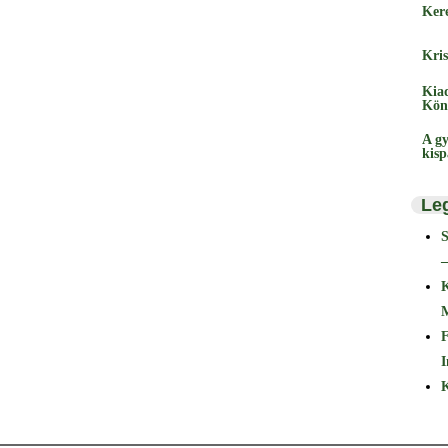
Ker
Kris
Kia
Kön
A gy
kis
Le
–
F
I
K