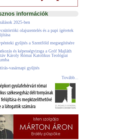
sznos információk
álások 2025-ben
csütörtöki olajszentelés és a papi ígéretek
jítása
pénteki gyűjtés a Szentföld megsegítésére
atkozás és képességvizsga a Gróf Majláth
táv Károly Római Katolikus Teológiai
eumba
tírás-vasárnapi gyűjtés
Tovább...