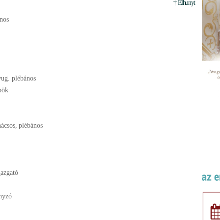
† Elhunyt
nos
yug. plébános
pök
nácsos
,
plébános
azgató
nyzó