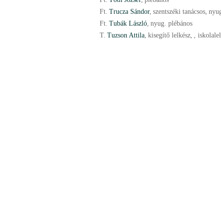
Ft.
Trucza Sándor
,
szentszéki tanácsos
,
nyug
Ft.
Tubák László
,
nyug. plébános
T.
Tuzson Attila
,
kisegítő lelkész
,
, iskolale