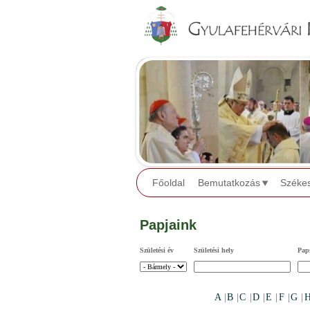
Főoldal
Bemutatkozás
Széke
Papjaink
Születési év
Születési hely
Paps
A
|
B
|
C
|
D
|
E
|
F
|
G
|