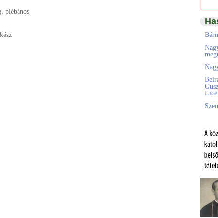
. plébános
Ha
lkész
Bérm
Nagy
megú
Nagy
Beir
Gusz
Líc
Szen