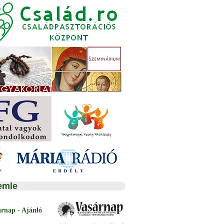
emle
árnap - Ajánló