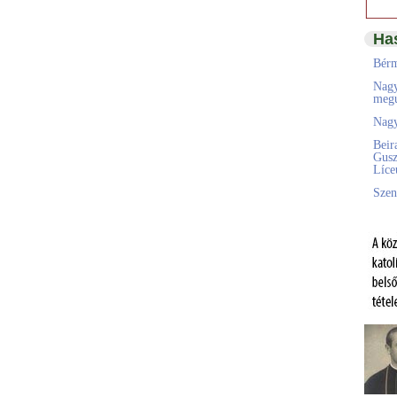
Ha
Bérm
Nagy
megú
Nagy
Beir
Gusz
Líc
Szen