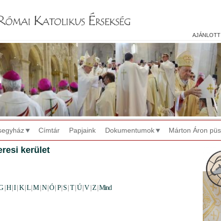
Jump to navigation
ajánlott
segyház
Címtár
Papjaink
Dokumentumok
Márton Áron pü
resi kerület
G
|
H
|
I
|
K
|
L
|
M
|
N
|
Ó
|
P
|
S
|
T
|
Ú
|
V
|
Z
|
Mind