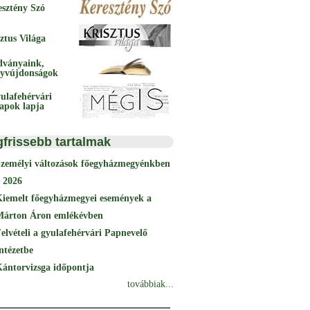
esztény Szó
ztus Világa
dványaink,
yvújdonságok
ulafehérvári
papok lapja
gfrissebb tartalmak
Személyi változások főegyházmegyénkben
 2026
Kiemelt főegyházmegyei események a
Márton Áron emlékévben
elvételi a gyulafehérvári Papnevelő
ntézetbe
ántorvizsga időpontja
továbbiak...