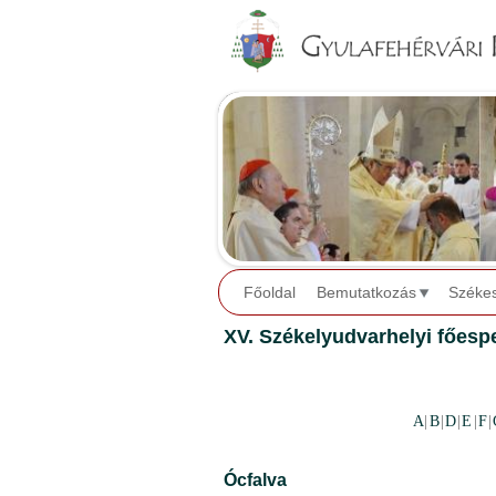
Főoldal
Bemutatkozás
Széke
XV. Székelyudvarhelyi főespe
A
|
B
|
D
|
E
|
F
|
Ócfalva