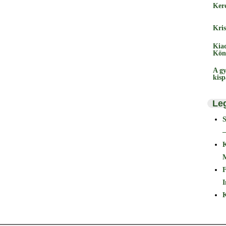
Ker
Kris
Kia
Kön
A gy
kis
Le
–
F
I
K