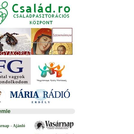
emle
árnap - Ajánló