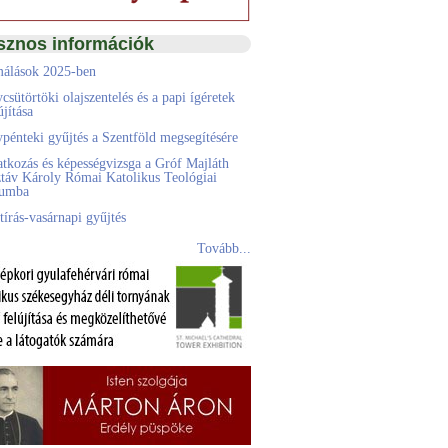
sznos információk
álások 2025-ben
csütörtöki olajszentelés és a papi ígéretek
jítása
pénteki gyűjtés a Szentföld megsegítésére
atkozás és képességvizsga a Gróf Majláth
táv Károly Római Katolikus Teológiai
eumba
tírás-vasárnapi gyűjtés
Tovább...