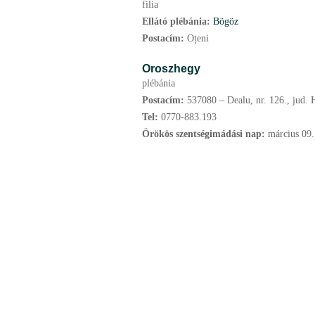
filia
Ellátó plébánia:
Bögöz
Postacím:
Oțeni
Oroszhegy
plébánia
Postacím:
537080 – Dealu, nr. 126., jud. 
Tel:
0770-883.193
Örökös szentségimádási nap:
március
09.