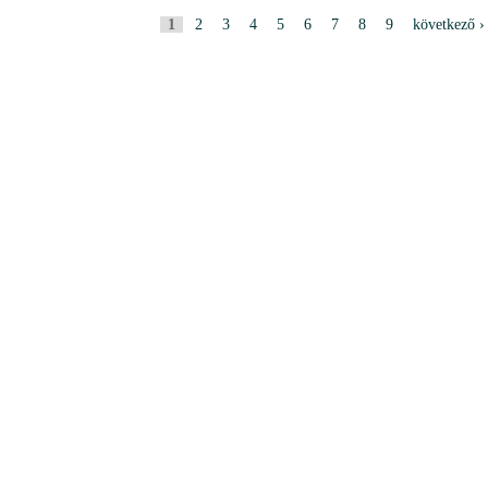
O
1
2
3
4
5
6
7
8
9
következő ›
l
d
a
l
a
k