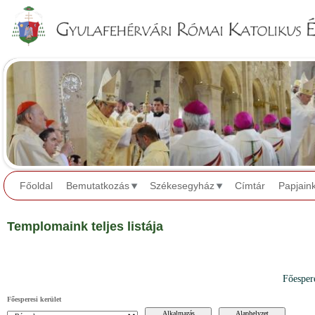
Jump to navigation
Főoldal
Bemutatkozás
Székesegyház
Címtár
Papjain
Templomaink teljes listája
Főesper
Főesperesi kerület