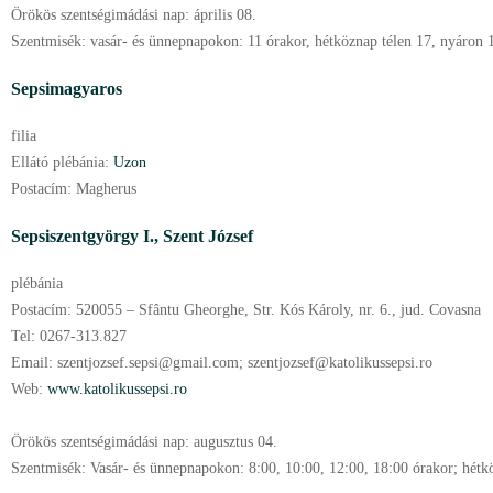
Örökös szentségimádási nap:
április
08.
Szentmisék:
vasár- és ünnepnapokon: 11 órakor, hétköznap télen 17, nyáron 
Sepsimagyaros
filia
Ellátó plébánia:
Uzon
Postacím:
Magherus
Sepsiszentgyörgy I.,
Szent József
plébánia
Postacím:
520055 – Sfântu Gheorghe, Str. Kós Károly, nr. 6., jud. Covasna
Tel:
0267-313.827
Email:
szentjozsef.sepsi@gmail.com; szentjozsef@katolikussepsi.ro
Web:
www.katolikussepsi.ro
Örökös szentségimádási nap:
augusztus
04.
Szentmisék:
Vasár- és ünnepnapokon: 8:00, 10:00, 12:00, 18:00 órakor; hétk