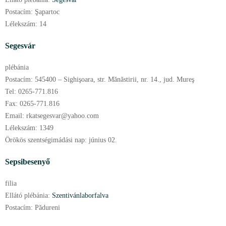
Postacím:
Şapartoc
Lélekszám:
14
Segesvár
plébánia
Postacím:
545400 – Sighişoara, str. Mănăstirii, nr. 14., jud. Mureş
Tel:
0265-771.816
Fax:
0265-771.816
Email:
rkatsegesvar@yahoo.com
Lélekszám:
1349
Örökös szentségimádási nap:
június
02.
Sepsibesenyő
filia
Ellátó plébánia:
Szentivánlaborfalva
Postacím:
Pădureni