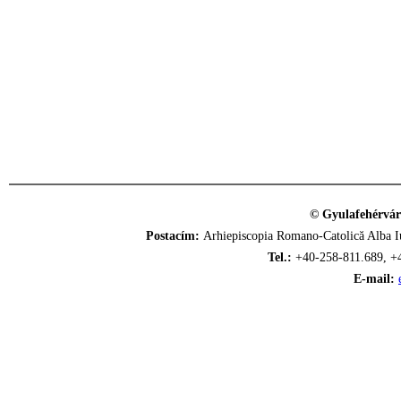
© Gyulafehérvár
Postacím:
Arhiepiscopia Romano-Catolică Alba Iu
Tel.:
+40-258-811.689, +
E-mail: