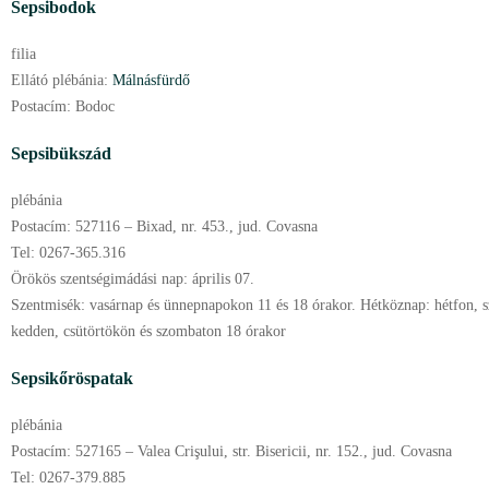
Sepsibodok
filia
Ellátó plébánia:
Málnásfürdő
Postacím:
Bodoc
Sepsibükszád
plébánia
Postacím:
527116 – Bixad, nr. 453., jud. Covasna
Tel:
0267-365.316
Örökös szentségimádási nap:
április
07.
Szentmisék:
vasárnap és ünnepnapokon 11 és 18 órakor. Hétköznap: hétfon, s
kedden, csütörtökön és szombaton 18 órakor
Sepsikőröspatak
plébánia
Postacím:
527165 – Valea Crişului, str. Bisericii, nr. 152., jud. Covasna
Tel:
0267-379.885