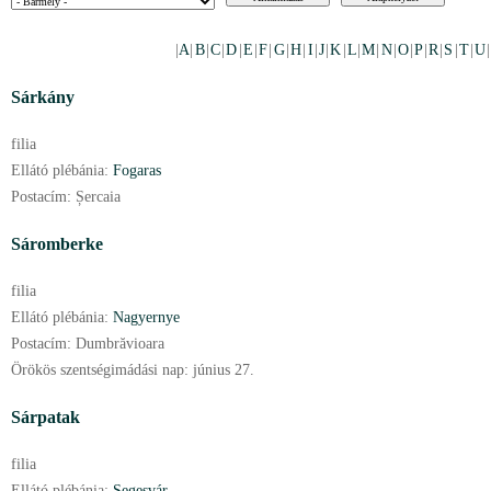
|
A
|
B
|
C
|
D
|
E
|
F
|
G
|
H
|
I
|
J
|
K
|
L
|
M
|
N
|
O
|
P
|
R
|
S
|
T
|
U
Sárkány
filia
Ellátó plébánia:
Fogaras
Postacím:
Șercaia
Sáromberke
filia
Ellátó plébánia:
Nagyernye
Postacím:
Dumbrăvioara
Örökös szentségimádási nap:
június
27.
Sárpatak
filia
Ellátó plébánia:
Segesvár